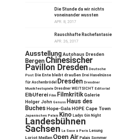
Die Stunde da wir nichts
voneinander wussten
APR. 8, 2017
Rauschhafte Rachefantasie
APR. 26, 2017
Ausstellung
Autohaus Dresden
Chinesischer
Bergen
Pavillon Dresden
Deutsche
Die Ente bleibt draußen
Post
Drei Haselnüsse
Dresden
für Aschenbrödel
Dresdner
Musikfestspiele
Dresdner WEITSICHT
Editorial
Filmkritik
ElbUferei
Galerie
Film
Haus des
Holger John
Genuss
Buches
Hope-Gala
HOPE Cape Town
Kino
Ladys Gin Night
Japanisches Palais
Landesbühnen
Sachsen
Lesung
La Saxe à Paris
Open Air
Loriot
Meißen
Palais Sommer