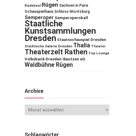
Rügen
Sachsen in Paris
Radebeul
Schauspielhaus
Schloss Moritzburg
Semperoper
Semperopernball
Staatliche
Kunstsammlungen
Dresden
Staatsschauspiel Dresden
Thalia
Städtische Galerie Dresden
Theater
Theaterzelt Rathen
Top Lounge
Volksbank Dresden-Bautzen eG
Waldbühne Rügen
Archive
Schlagwörter