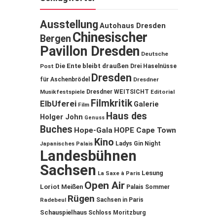
Ausstellung
Autohaus Dresden
Chinesischer
Bergen
Pavillon Dresden
Deutsche
Die Ente bleibt draußen
Post
Drei Haselnüsse
Dresden
für Aschenbrödel
Dresdner
Musikfestspiele
Dresdner WEITSICHT
Editorial
Filmkritik
ElbUferei
Galerie
Film
Haus des
Holger John
Genuss
Buches
Hope-Gala
HOPE Cape Town
Kino
Ladys Gin Night
Japanisches Palais
Landesbühnen
Sachsen
Lesung
La Saxe à Paris
Open Air
Loriot
Meißen
Palais Sommer
Rügen
Sachsen in Paris
Radebeul
Schauspielhaus
Schloss Moritzburg