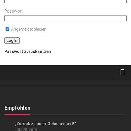
Passwort
Angemeldet bleiben
Passwort zurücksetzen
Verkaufsstellen
Abonnement
Kontakt, Impressum
Empfohlen
Datenschutzerklärung
GESELLSCHAFT
/
LIFESTYLE
„Zurück zu mehr Gelassenheit!“
AGB
JUNI 25, 2019