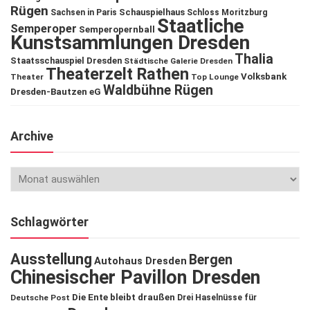
Rügen
Schauspielhaus
Sachsen in Paris
Schloss Moritzburg
Staatliche
Semperoper
Semperopernball
Kunstsammlungen Dresden
Thalia
Staatsschauspiel Dresden
Städtische Galerie Dresden
Theaterzelt Rathen
Volksbank
Theater
Top Lounge
Waldbühne Rügen
Dresden-Bautzen eG
Archive
Schlagwörter
Ausstellung
Bergen
Autohaus Dresden
Chinesischer Pavillon Dresden
Die Ente bleibt draußen
Deutsche Post
Drei Haselnüsse für