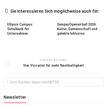
Kunst & Kultur
Sie interessieren Sich möglichweise auch für:
Lifestyle
Ausflug & Reise
Ellipsis Campus:
SemperOpenairball 2026:
Schulbank für
Kultur, Gemeinschaft und
Podcast
Unternehmer
gelebte Inklusion
Top Branchen
SACHSEN IN PARIS
VORIGER BEITRAG:
Vier Vorreiter für mehr Nachhaltigkeit
Newsletter