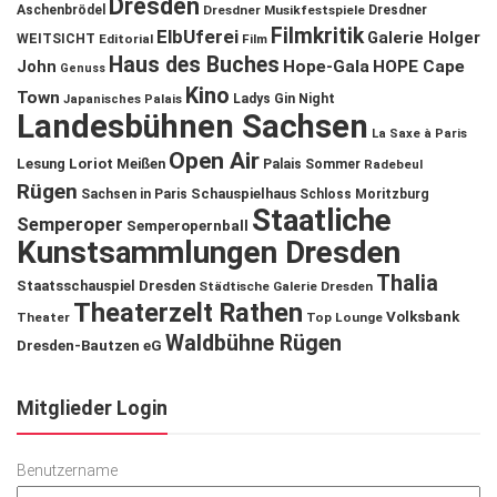
Dresden
Aschenbrödel
Dresdner Musikfestspiele
Dresdner
Filmkritik
ElbUferei
Galerie Holger
WEITSICHT
Editorial
Film
Haus des Buches
John
Hope-Gala
HOPE Cape
Genuss
Kino
Town
Ladys Gin Night
Japanisches Palais
Landesbühnen Sachsen
La Saxe à Paris
Open Air
Lesung
Loriot
Meißen
Palais Sommer
Radebeul
Rügen
Schauspielhaus
Sachsen in Paris
Schloss Moritzburg
Staatliche
Semperoper
Semperopernball
Kunstsammlungen Dresden
Thalia
Staatsschauspiel Dresden
Städtische Galerie Dresden
Theaterzelt Rathen
Volksbank
Theater
Top Lounge
Waldbühne Rügen
Dresden-Bautzen eG
Mitglieder Login
Benutzername