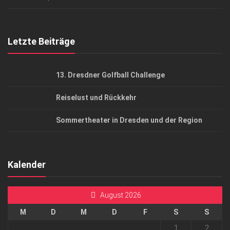
Top Gesundheitsforum Dresden / Ostsachsen
Mediadaten
Letzte Beiträge
13. Dresdner Golfball Challenge
Reiselust und Rückkehr
Sommertheater in Dresden und der Region
Kalender
August 2026
M
D
M
D
F
S
S
1
2