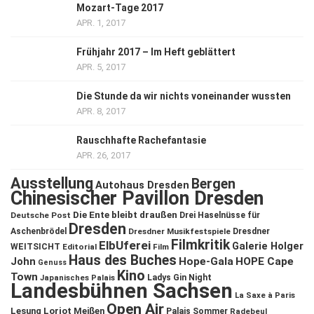
Mozart-Tage 2017
APR. 1, 2017
Frühjahr 2017 – Im Heft geblättert
APR. 5, 2017
Die Stunde da wir nichts voneinander wussten
APR. 8, 2017
Rauschhafte Rachefantasie
APR. 26, 2017
Ausstellung
Bergen
Autohaus Dresden
Chinesischer Pavillon Dresden
Die Ente bleibt draußen
Deutsche Post
Drei Haselnüsse für
Dresden
Aschenbrödel
Dresdner Musikfestspiele
Dresdner
Filmkritik
ElbUferei
Galerie Holger
WEITSICHT
Editorial
Film
Haus des Buches
John
Hope-Gala
HOPE Cape
Genuss
Kino
Town
Ladys Gin Night
Japanisches Palais
Landesbühnen Sachsen
La Saxe à Paris
Open Air
Lesung
Loriot
Meißen
Palais Sommer
Radebeul