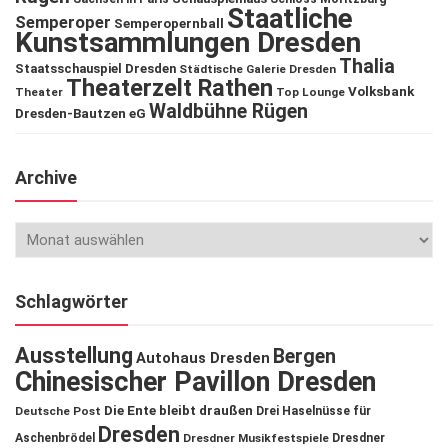
Staatliche
Semperoper
Semperopernball
Kunstsammlungen Dresden
Thalia
Staatsschauspiel Dresden
Städtische Galerie Dresden
Theaterzelt Rathen
Volksbank
Theater
Top Lounge
Waldbühne Rügen
Dresden-Bautzen eG
Archive
Schlagwörter
Ausstellung
Bergen
Autohaus Dresden
Chinesischer Pavillon Dresden
Die Ente bleibt draußen
Deutsche Post
Drei Haselnüsse für
Dresden
Aschenbrödel
Dresdner Musikfestspiele
Dresdner