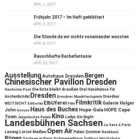
APR. 1, 2017
Frühjahr 2017 – Im Heft geblättert
APR. 5, 2017
Die Stunde da wir nichts voneinander wussten
APR. 8, 2017
Rauschhafte Rachefantasie
APR. 26, 2017
Ausstellung
Bergen
Autohaus Dresden
Chinesischer Pavillon Dresden
Die Ente bleibt draußen
Deutsche Post
Drei Haselnüsse für
Dresden
Aschenbrödel
Dresdner Musikfestspiele
Dresdner
Filmkritik
ElbUferei
Galerie Holger
WEITSICHT
Editorial
Film
Haus des Buches
John
Hope-Gala
HOPE Cape
Genuss
Kino
Town
Ladys Gin Night
Japanisches Palais
Landesbühnen Sachsen
La Saxe à Paris
Open Air
Lesung
Loriot
Meißen
Palais Sommer
Radebeul
Rügen
Schauspielhaus
Sachsen in Paris
Schloss Moritzburg