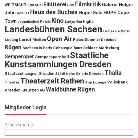
Filmkritik
ElbUferei
Galerie Holger
WEITSICHT
Editorial
Film
Haus des Buches
John
Hope-Gala
HOPE Cape
Genuss
Kino
Town
Ladys Gin Night
Japanisches Palais
Landesbühnen Sachsen
La Saxe à Paris
Open Air
Lesung
Loriot
Meißen
Palais Sommer
Radebeul
Rügen
Schauspielhaus
Sachsen in Paris
Schloss Moritzburg
Staatliche
Semperoper
Semperopernball
Kunstsammlungen Dresden
Thalia
Staatsschauspiel Dresden
Städtische Galerie Dresden
Theaterzelt Rathen
Volksbank
Theater
Top Lounge
Waldbühne Rügen
Dresden-Bautzen eG
Mitglieder Login
Benutzername