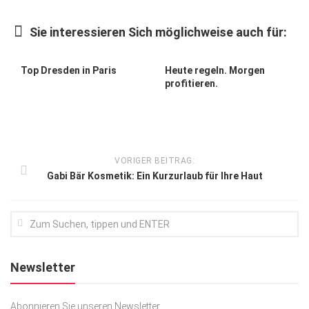
Kunst & Kultur
Sie interessieren Sich möglichweise auch für:
Lifestyle
Ausflug & Reise
Top Dresden in Paris
Heute regeln. Morgen
profitieren.
Podcast
Top Branchen
SACHSEN IN PARIS
VORIGER BEITRAG:
Gabi Bär Kosmetik: Ein Kurzurlaub für Ihre Haut
Newsletter
Abonnieren Sie unseren Newsletter