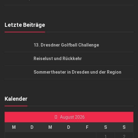
Top Gesundheitsforum Dresden / Ostsachsen
Mediadaten
Letzte Beiträge
13. Dresdner Golfball Challenge
Reiselust und Rückkehr
Sommertheater in Dresden und der Region
Kalender
August 2026
M
D
M
D
F
S
S
1
2