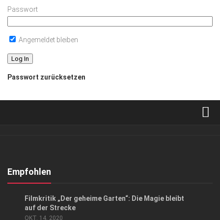
Passwort
Angemeldet bleiben
Passwort zurücksetzen
Verkaufsstellen
Abonnement
Kontakt, Impressum
Empfohlen
Datenschutzerklärung
KUNST & KULTUR
Filmkritik „Der geheime Garten“: Die Magie bleibt
AGB
auf der Strecke
OKT. 14, 2020