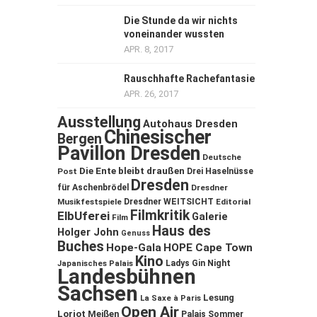
Die Stunde da wir nichts
voneinander wussten
APR. 8, 2017
Rauschhafte Rachefantasie
APR. 26, 2017
Ausstellung
Autohaus Dresden
Chinesischer
Bergen
Pavillon Dresden
Deutsche
Die Ente bleibt draußen
Post
Drei Haselnüsse
Dresden
für Aschenbrödel
Dresdner
Musikfestspiele
Dresdner WEITSICHT
Editorial
Filmkritik
ElbUferei
Galerie
Film
Haus des
Holger John
Genuss
Buches
Hope-Gala
HOPE Cape Town
Kino
Ladys Gin Night
Japanisches Palais
Landesbühnen
Sachsen
Lesung
La Saxe à Paris
Open Air
Loriot
Meißen
Palais Sommer