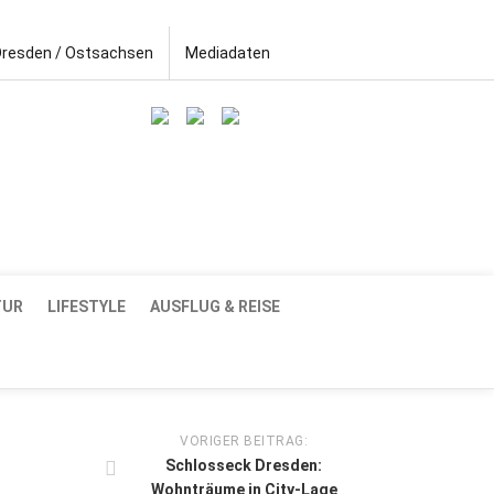
Dresden / Ostsachsen
Mediadaten
TUR
LIFESTYLE
AUSFLUG & REISE
VORIGER BEITRAG:
Schlosseck Dresden:
Wohnträume in City-Lage