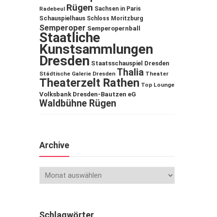
Rügen
Sachsen in Paris
Radebeul
Schauspielhaus
Schloss Moritzburg
Semperoper
Semperopernball
Staatliche
Kunstsammlungen
Dresden
Staatsschauspiel Dresden
Thalia
Städtische Galerie Dresden
Theater
Theaterzelt Rathen
Top Lounge
Volksbank Dresden-Bautzen eG
Waldbühne Rügen
Archive
Schlagwörter