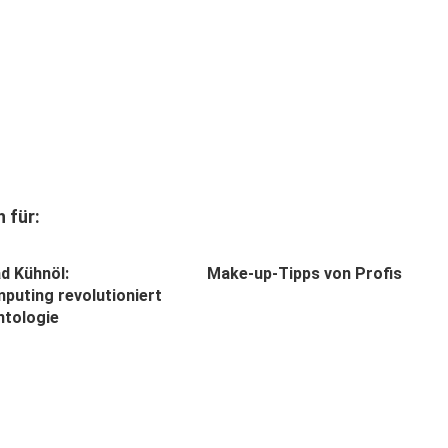
 für:
d Kühnöl:
Make-up-Tipps von Profis
puting revolutioniert
ntologie