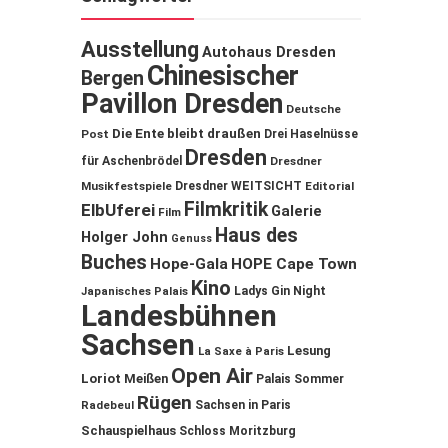
Ausstellung
Autohaus Dresden
Chinesischer
Bergen
Pavillon Dresden
Deutsche
Die Ente bleibt draußen
Post
Drei Haselnüsse
Dresden
für Aschenbrödel
Dresdner
Musikfestspiele
Dresdner WEITSICHT
Editorial
Filmkritik
ElbUferei
Galerie
Film
Haus des
Holger John
Genuss
Buches
Hope-Gala
HOPE Cape Town
Kino
Ladys Gin Night
Japanisches Palais
Landesbühnen
Sachsen
Lesung
La Saxe à Paris
Open Air
Loriot
Meißen
Palais Sommer
Rügen
Sachsen in Paris
Radebeul
Schauspielhaus
Schloss Moritzburg