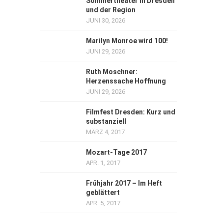
Sommertheater in Dresden
und der Region
JUNI 30, 2026
Marilyn Monroe wird 100!
JUNI 29, 2026
Ruth Moschner:
Herzenssache Hoffnung
JUNI 29, 2026
Filmfest Dresden: Kurz und
substanziell
MÄRZ 4, 2017
Mozart-Tage 2017
APR. 1, 2017
Frühjahr 2017 – Im Heft
geblättert
APR. 5, 2017