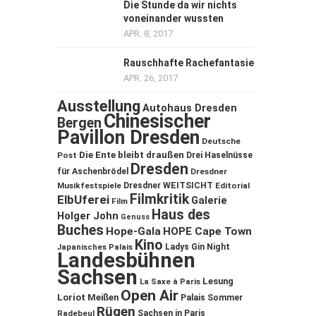
Die Stunde da wir nichts
voneinander wussten
APR. 8, 2017
Rauschhafte Rachefantasie
APR. 26, 2017
Ausstellung
Autohaus Dresden
Chinesischer
Bergen
Pavillon Dresden
Deutsche
Die Ente bleibt draußen
Post
Drei Haselnüsse
Dresden
für Aschenbrödel
Dresdner
Musikfestspiele
Dresdner WEITSICHT
Editorial
Filmkritik
ElbUferei
Galerie
Film
Haus des
Holger John
Genuss
Buches
Hope-Gala
HOPE Cape Town
Kino
Ladys Gin Night
Japanisches Palais
Landesbühnen
Sachsen
Lesung
La Saxe à Paris
Open Air
Loriot
Meißen
Palais Sommer
Rügen
Sachsen in Paris
Radebeul