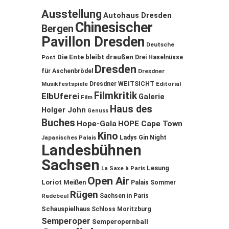
Ausstellung
Autohaus Dresden
Chinesischer
Bergen
Pavillon Dresden
Deutsche
Die Ente bleibt draußen
Post
Drei Haselnüsse
Dresden
für Aschenbrödel
Dresdner
Musikfestspiele
Dresdner WEITSICHT
Editorial
Filmkritik
ElbUferei
Galerie
Film
Haus des
Holger John
Genuss
Buches
Hope-Gala
HOPE Cape Town
Kino
Ladys Gin Night
Japanisches Palais
Landesbühnen
Sachsen
Lesung
La Saxe à Paris
Open Air
Loriot
Meißen
Palais Sommer
Rügen
Sachsen in Paris
Radebeul
Schauspielhaus
Schloss Moritzburg
Semperoper
Semperopernball