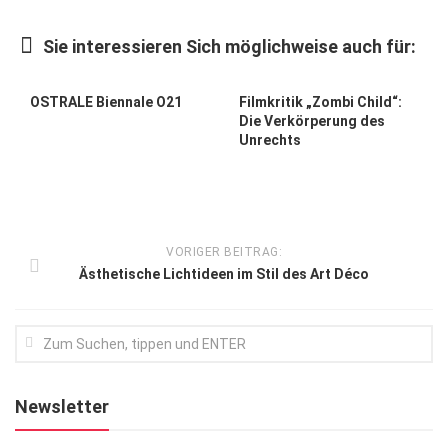
Kunst & Kultur
Sie interessieren Sich möglichweise auch für:
Lifestyle
Ausflug & Reise
OSTRALE Biennale O21
Filmkritik „Zombi Child“:
Die Verkörperung des
Podcast
Unrechts
Top Branchen
SACHSEN IN PARIS
VORIGER BEITRAG:
Ästhetische Lichtideen im Stil des Art Déco
Newsletter