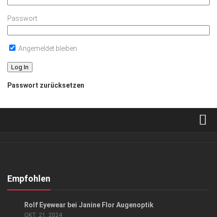
Passwort
Angemeldet bleiben
Passwort zurücksetzen
Verkaufsstellen
Abonnement
Kontakt, Impressum
Empfohlen
Datenschutzerklärung
ANZEIGE
/
GESUND & SCHÖN
Rolf Eyewear bei Janine Flor Augenoptik
AGB
OKT. 21, 2024