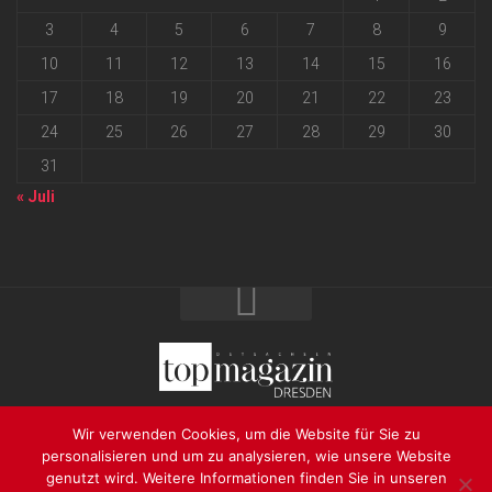
3
4
5
6
7
8
9
10
11
12
13
14
15
16
17
18
19
20
21
22
23
24
25
26
27
28
29
30
31
« Juli
2026 progressmedia Verlag & Werbeagentur GmbH • Bautzner
Wir verwenden Cookies, um die Website für Sie zu
Landstraße 62 • 01324 Dresden
personalisieren und um zu analysieren, wie unsere Website
genutzt wird. Weitere Informationen finden Sie in unseren