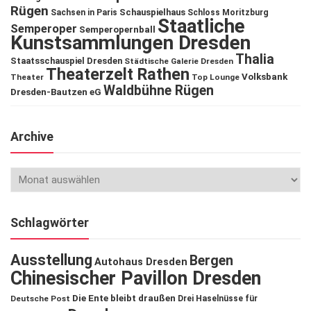
Rügen
Schauspielhaus
Sachsen in Paris
Schloss Moritzburg
Staatliche
Semperoper
Semperopernball
Kunstsammlungen Dresden
Thalia
Staatsschauspiel Dresden
Städtische Galerie Dresden
Theaterzelt Rathen
Volksbank
Theater
Top Lounge
Waldbühne Rügen
Dresden-Bautzen eG
Archive
Schlagwörter
Ausstellung
Bergen
Autohaus Dresden
Chinesischer Pavillon Dresden
Die Ente bleibt draußen
Deutsche Post
Drei Haselnüsse für