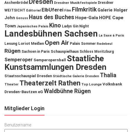
Dresden
Aschenbrödel
Dresdner Musikfestspiele
Dresdner
Filmkritik
ElbUferei
Galerie Holger
WEITSICHT
Editorial
Film
Haus des Buches
John
Hope-Gala
HOPE Cape
Genuss
Kino
Town
Ladys Gin Night
Japanisches Palais
Landesbühnen Sachsen
La Saxe à Paris
Open Air
Lesung
Loriot
Meißen
Palais Sommer
Radebeul
Rügen
Schauspielhaus
Sachsen in Paris
Schloss Moritzburg
Staatliche
Semperoper
Semperopernball
Kunstsammlungen Dresden
Thalia
Staatsschauspiel Dresden
Städtische Galerie Dresden
Theaterzelt Rathen
Volksbank
Theater
Top Lounge
Waldbühne Rügen
Dresden-Bautzen eG
Mitglieder Login
Benutzername