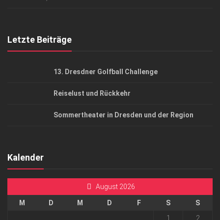
Top Gesundheitsforum Dresden / Ostsachsen
Mediadaten
Letzte Beiträge
13. Dresdner Golfball Challenge
Reiselust und Rückkehr
Sommertheater in Dresden und der Region
Kalender
August 2026
M
D
M
D
F
S
S
1
2