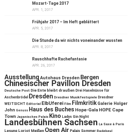
Mozart-Tage 2017
APR. 1, 2017
Frühjahr 2017 – Im Heft geblättert
APR. 5, 2017
Die Stunde da wir nichts voneinander wussten
APR. 8, 2017
Rauschhafte Rachefantasie
APR. 26, 2017
Ausstellung
Bergen
Autohaus Dresden
Chinesischer Pavillon Dresden
Die Ente bleibt draußen
Deutsche Post
Drei Haselnüsse für
Dresden
Aschenbrödel
Dresdner Musikfestspiele
Dresdner
Filmkritik
ElbUferei
Galerie Holger
WEITSICHT
Editorial
Film
Haus des Buches
John
Hope-Gala
HOPE Cape
Genuss
Kino
Town
Ladys Gin Night
Japanisches Palais
Landesbühnen Sachsen
La Saxe à Paris
Open Air
Lesung
Loriot
Meißen
Palais Sommer
Radebeul