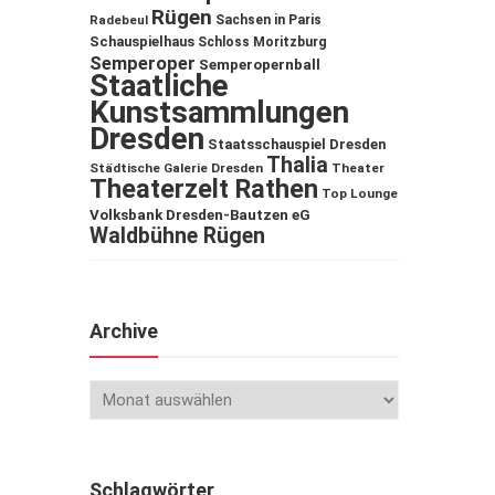
Rügen
Sachsen in Paris
Radebeul
Schauspielhaus
Schloss Moritzburg
Semperoper
Semperopernball
Staatliche
Kunstsammlungen
Dresden
Staatsschauspiel Dresden
Thalia
Städtische Galerie Dresden
Theater
Theaterzelt Rathen
Top Lounge
Volksbank Dresden-Bautzen eG
Waldbühne Rügen
Archive
Schlagwörter