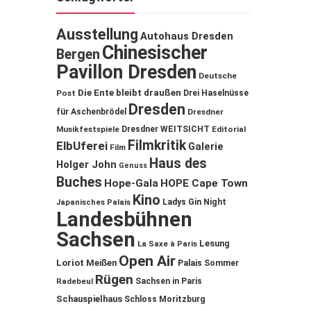
Ausstellung
Autohaus Dresden
Chinesischer
Bergen
Pavillon Dresden
Deutsche
Die Ente bleibt draußen
Post
Drei Haselnüsse
Dresden
für Aschenbrödel
Dresdner
Musikfestspiele
Dresdner WEITSICHT
Editorial
Filmkritik
ElbUferei
Galerie
Film
Haus des
Holger John
Genuss
Buches
Hope-Gala
HOPE Cape Town
Kino
Ladys Gin Night
Japanisches Palais
Landesbühnen
Sachsen
Lesung
La Saxe à Paris
Open Air
Loriot
Meißen
Palais Sommer
Rügen
Sachsen in Paris
Radebeul
Schauspielhaus
Schloss Moritzburg