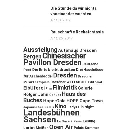
Die Stunde da wir nichts
voneinander wussten
APR. 8, 2017
Rauschhafte Rachefantasie
APR. 26, 2017
Ausstellung
Autohaus Dresden
Chinesischer
Bergen
Pavillon Dresden
Deutsche
Die Ente bleibt draußen
Post
Drei Haselnüsse
Dresden
für Aschenbrödel
Dresdner
Musikfestspiele
Dresdner WEITSICHT
Editorial
Filmkritik
ElbUferei
Galerie
Film
Haus des
Holger John
Genuss
Buches
Hope-Gala
HOPE Cape Town
Kino
Ladys Gin Night
Japanisches Palais
Landesbühnen
Sachsen
Lesung
La Saxe à Paris
Open Air
Loriot
Meißen
Palais Sommer