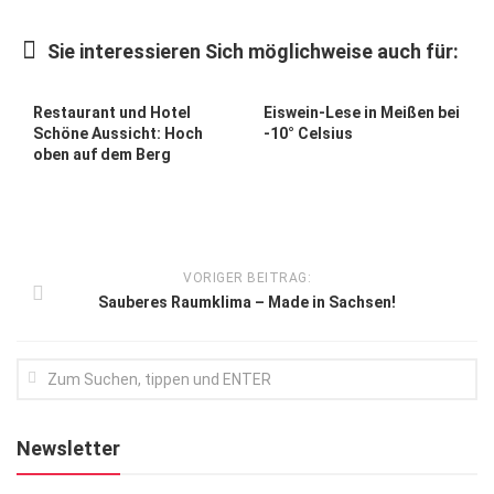
Kunst & Kultur
Sie interessieren Sich möglichweise auch für:
Lifestyle
Ausflug & Reise
Restaurant und Hotel
Eiswein-Lese in Meißen bei
Schöne Aussicht: Hoch
-10° Celsius
Podcast
oben auf dem Berg
Top Branchen
SACHSEN IN PARIS
VORIGER BEITRAG:
Sauberes Raumklima – Made in Sachsen!
Newsletter