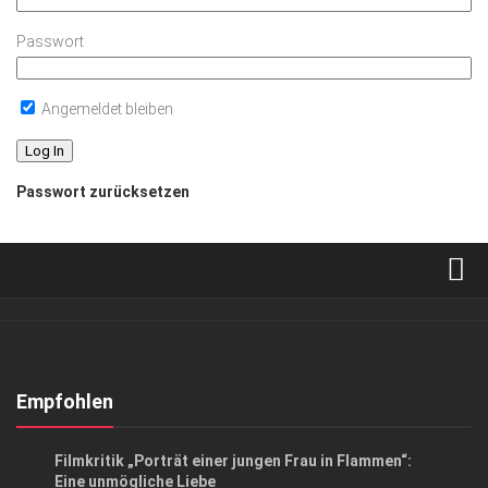
Passwort
Angemeldet bleiben
Passwort zurücksetzen
Verkaufsstellen
Abonnement
Kontakt, Impressum
Empfohlen
Datenschutzerklärung
KUNST & KULTUR
Filmkritik „Porträt einer jungen Frau in Flammen“:
AGB
Eine unmögliche Liebe