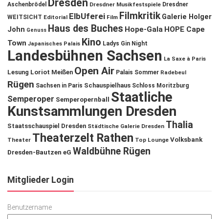
Dresden
Aschenbrödel
Dresdner Musikfestspiele
Dresdner
Filmkritik
ElbUferei
Galerie Holger
WEITSICHT
Editorial
Film
Haus des Buches
John
Hope-Gala
HOPE Cape
Genuss
Kino
Town
Ladys Gin Night
Japanisches Palais
Landesbühnen Sachsen
La Saxe à Paris
Open Air
Lesung
Loriot
Meißen
Palais Sommer
Radebeul
Rügen
Schauspielhaus
Sachsen in Paris
Schloss Moritzburg
Staatliche
Semperoper
Semperopernball
Kunstsammlungen Dresden
Thalia
Staatsschauspiel Dresden
Städtische Galerie Dresden
Theaterzelt Rathen
Volksbank
Theater
Top Lounge
Waldbühne Rügen
Dresden-Bautzen eG
Mitglieder Login
Benutzername