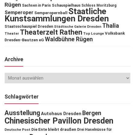
Rügen
Schauspielhaus
Sachsen in Paris
Schloss Moritzburg
Staatliche
Semperoper
Semperopernball
Kunstsammlungen Dresden
Thalia
Staatsschauspiel Dresden
Städtische Galerie Dresden
Theaterzelt Rathen
Volksbank
Theater
Top Lounge
Waldbühne Rügen
Dresden-Bautzen eG
Archive
Schlagwörter
Ausstellung
Bergen
Autohaus Dresden
Chinesischer Pavillon Dresden
Die Ente bleibt draußen
Deutsche Post
Drei Haselnüsse für