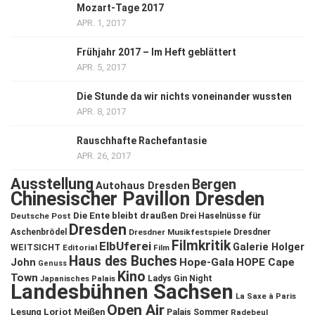
Mozart-Tage 2017
APR. 1, 2017
Frühjahr 2017 – Im Heft geblättert
APR. 5, 2017
Die Stunde da wir nichts voneinander wussten
APR. 8, 2017
Rauschhafte Rachefantasie
APR. 26, 2017
Ausstellung
Bergen
Autohaus Dresden
Chinesischer Pavillon Dresden
Die Ente bleibt draußen
Deutsche Post
Drei Haselnüsse für
Dresden
Aschenbrödel
Dresdner Musikfestspiele
Dresdner
Filmkritik
ElbUferei
Galerie Holger
WEITSICHT
Editorial
Film
Haus des Buches
John
Hope-Gala
HOPE Cape
Genuss
Kino
Town
Ladys Gin Night
Japanisches Palais
Landesbühnen Sachsen
La Saxe à Paris
Open Air
Lesung
Loriot
Meißen
Palais Sommer
Radebeul