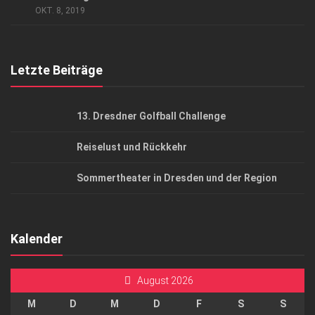
OKT. 8, 2019
Top Gesundheitsforum Dresden / Ostsachsen
Mediadaten
Letzte Beiträge
13. Dresdner Golfball Challenge
Reiselust und Rückkehr
Sommertheater in Dresden und der Region
Kalender
August 2026
M
D
M
D
F
S
S