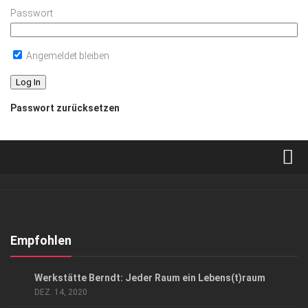
Passwort
Angemeldet bleiben
Passwort zurücksetzen
Verkaufsstellen
Abonnement
Kontakt, Impressum
Empfohlen
Datenschutzerklärung
ANZEIGE
/
ARCHITEKTUR & DESIGN
/
LIFESTYLE
Werkstätte Berndt: Jeder Raum ein Lebens(t)raum
AGB
DEZ. 14, 2020