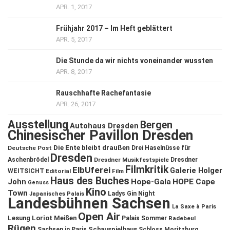
APR. 1, 2017
Frühjahr 2017 – Im Heft geblättert
APR. 5, 2017
Die Stunde da wir nichts voneinander wussten
APR. 8, 2017
Rauschhafte Rachefantasie
APR. 26, 2017
Ausstellung
Bergen
Autohaus Dresden
Chinesischer Pavillon Dresden
Die Ente bleibt draußen
Deutsche Post
Drei Haselnüsse für
Dresden
Aschenbrödel
Dresdner Musikfestspiele
Dresdner
Filmkritik
ElbUferei
Galerie Holger
WEITSICHT
Editorial
Film
Haus des Buches
John
Hope-Gala
HOPE Cape
Genuss
Kino
Town
Ladys Gin Night
Japanisches Palais
Landesbühnen Sachsen
La Saxe à Paris
Open Air
Lesung
Loriot
Meißen
Palais Sommer
Radebeul
Rügen
Schauspielhaus
Sachsen in Paris
Schloss Moritzburg