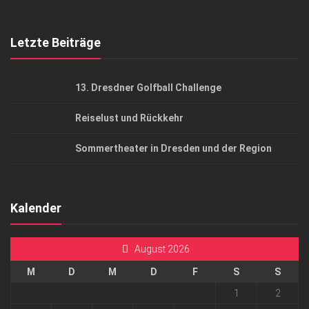
Top Gesundheitsforum Dresden / Ostsachsen
Mediadaten
Letzte Beiträge
13. Dresdner Golfball Challenge
Reiselust und Rückkehr
Sommertheater in Dresden und der Region
Kalender
August 2026
M
D
M
D
F
S
S
1
2