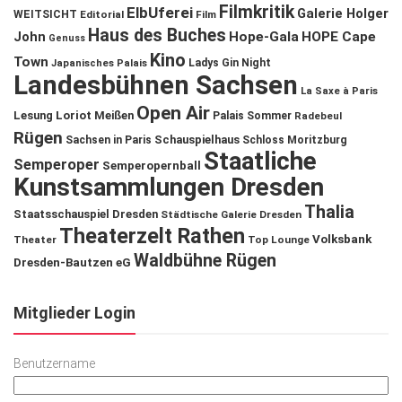
Filmkritik
ElbUferei
Galerie Holger
WEITSICHT
Editorial
Film
Haus des Buches
John
Hope-Gala
HOPE Cape
Genuss
Kino
Town
Ladys Gin Night
Japanisches Palais
Landesbühnen Sachsen
La Saxe à Paris
Open Air
Lesung
Loriot
Meißen
Palais Sommer
Radebeul
Rügen
Schauspielhaus
Sachsen in Paris
Schloss Moritzburg
Staatliche
Semperoper
Semperopernball
Kunstsammlungen Dresden
Thalia
Staatsschauspiel Dresden
Städtische Galerie Dresden
Theaterzelt Rathen
Volksbank
Theater
Top Lounge
Waldbühne Rügen
Dresden-Bautzen eG
Mitglieder Login
Benutzername