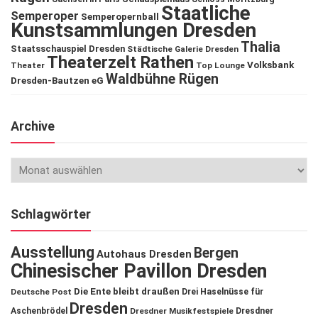
Staatliche
Semperoper
Semperopernball
Kunstsammlungen Dresden
Thalia
Staatsschauspiel Dresden
Städtische Galerie Dresden
Theaterzelt Rathen
Volksbank
Theater
Top Lounge
Waldbühne Rügen
Dresden-Bautzen eG
Archive
Schlagwörter
Ausstellung
Bergen
Autohaus Dresden
Chinesischer Pavillon Dresden
Die Ente bleibt draußen
Deutsche Post
Drei Haselnüsse für
Dresden
Aschenbrödel
Dresdner Musikfestspiele
Dresdner