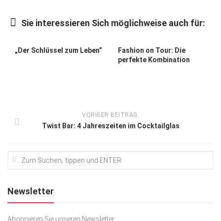
Kunst & Kultur
Sie interessieren Sich möglichweise auch für:
Lifestyle
Ausflug & Reise
„Der Schlüssel zum Leben”
Fashion on Tour: Die
perfekte Kombination
Podcast
Top Branchen
SACHSEN IN PARIS
VORIGER BEITRAG:
Twist Bar: 4 Jahreszeiten im Cocktailglas
Newsletter
Abonnieren Sie unseren Newsletter