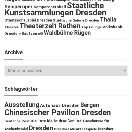
Staatliche
Semperoper
Semperopernball
Kunstsammlungen Dresden
Thalia
Staatsschauspiel Dresden
Städtische Galerie Dresden
Theaterzelt Rathen
Volksbank
Theater
Top Lounge
Waldbühne Rügen
Dresden-Bautzen eG
Archive
Schlagwörter
Ausstellung
Bergen
Autohaus Dresden
Chinesischer Pavillon Dresden
Die Ente bleibt draußen
Deutsche Post
Drei Haselnüsse für
Dresden
Aschenbrödel
Dresdner Musikfestspiele
Dresdner