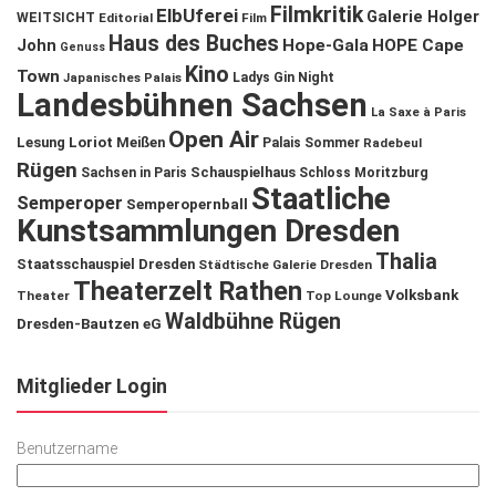
Filmkritik
ElbUferei
Galerie Holger
WEITSICHT
Editorial
Film
Haus des Buches
John
Hope-Gala
HOPE Cape
Genuss
Kino
Town
Ladys Gin Night
Japanisches Palais
Landesbühnen Sachsen
La Saxe à Paris
Open Air
Lesung
Loriot
Meißen
Palais Sommer
Radebeul
Rügen
Schauspielhaus
Sachsen in Paris
Schloss Moritzburg
Staatliche
Semperoper
Semperopernball
Kunstsammlungen Dresden
Thalia
Staatsschauspiel Dresden
Städtische Galerie Dresden
Theaterzelt Rathen
Volksbank
Theater
Top Lounge
Waldbühne Rügen
Dresden-Bautzen eG
Mitglieder Login
Benutzername