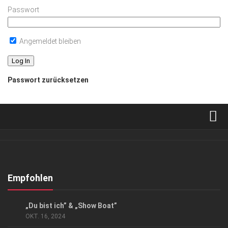
Passwort
Angemeldet bleiben
Passwort zurücksetzen
Verkaufsstellen
Abonnement
Kontakt, Impressum
Empfohlen
Datenschutzerklärung
KUNST & KULTUR
„Du bist ich” & „Show Boat”
AGB
OKT. 16, 2024