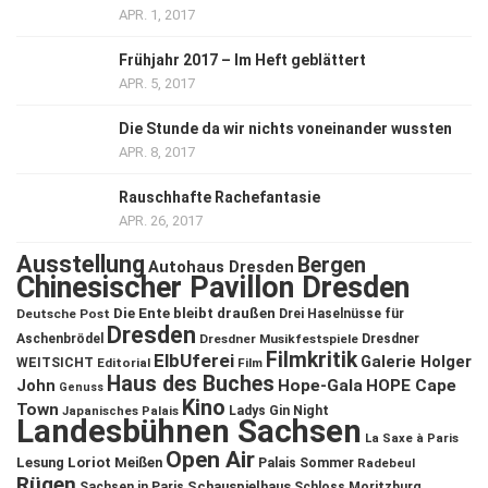
APR. 1, 2017
Frühjahr 2017 – Im Heft geblättert
APR. 5, 2017
Die Stunde da wir nichts voneinander wussten
APR. 8, 2017
Rauschhafte Rachefantasie
APR. 26, 2017
Ausstellung
Bergen
Autohaus Dresden
Chinesischer Pavillon Dresden
Die Ente bleibt draußen
Deutsche Post
Drei Haselnüsse für
Dresden
Aschenbrödel
Dresdner Musikfestspiele
Dresdner
Filmkritik
ElbUferei
Galerie Holger
WEITSICHT
Editorial
Film
Haus des Buches
John
Hope-Gala
HOPE Cape
Genuss
Kino
Town
Ladys Gin Night
Japanisches Palais
Landesbühnen Sachsen
La Saxe à Paris
Open Air
Lesung
Loriot
Meißen
Palais Sommer
Radebeul
Rügen
Schauspielhaus
Sachsen in Paris
Schloss Moritzburg