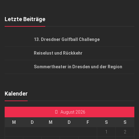
Top Gesundheitsforum Dresden / Ostsachsen
Mediadaten
Letzte Beiträge
13. Dresdner Golfball Challenge
Reiselust und Rückkehr
Sommertheater in Dresden und der Region
Kalender
August 2026
M
D
M
D
F
S
S
1
2