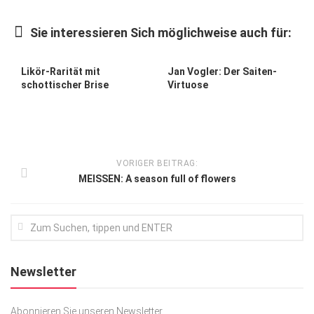
Kunst & Kultur
Sie interessieren Sich möglichweise auch für:
Lifestyle
Ausflug & Reise
Likör-Rarität mit
Jan Vogler: Der Saiten-
schottischer Brise
Virtuose
Podcast
Top Branchen
SACHSEN IN PARIS
VORIGER BEITRAG:
MEISSEN: A season full of flowers
Newsletter
Abonnieren Sie unseren Newsletter