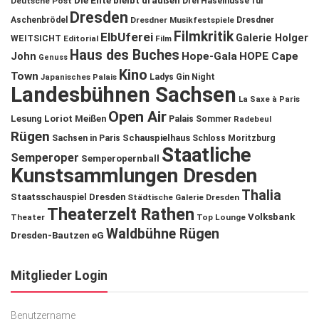
Die Ente bleibt draußen
Deutsche Post
Drei Haselnüsse für
Dresden
Aschenbrödel
Dresdner Musikfestspiele
Dresdner
Filmkritik
ElbUferei
Galerie Holger
WEITSICHT
Editorial
Film
Haus des Buches
John
Hope-Gala
HOPE Cape
Genuss
Kino
Town
Ladys Gin Night
Japanisches Palais
Landesbühnen Sachsen
La Saxe à Paris
Open Air
Lesung
Loriot
Meißen
Palais Sommer
Radebeul
Rügen
Schauspielhaus
Sachsen in Paris
Schloss Moritzburg
Staatliche
Semperoper
Semperopernball
Kunstsammlungen Dresden
Thalia
Staatsschauspiel Dresden
Städtische Galerie Dresden
Theaterzelt Rathen
Volksbank
Theater
Top Lounge
Waldbühne Rügen
Dresden-Bautzen eG
Mitglieder Login
Benutzername