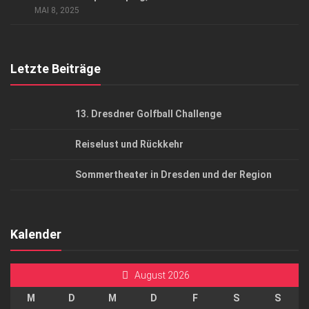
AGB
MAI 8, 2025
Top Gesundheitsforum Dresden / Ostsachsen
Mediadaten
Letzte Beiträge
13. Dresdner Golfball Challenge
Reiselust und Rückkehr
Sommertheater in Dresden und der Region
Kalender
August 2026
M
D
M
D
F
S
S