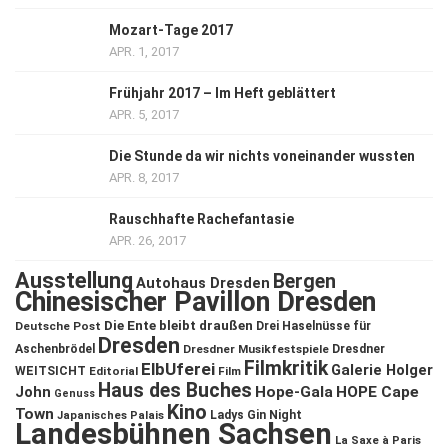
Mozart-Tage 2017
APR. 1, 2017
Frühjahr 2017 – Im Heft geblättert
APR. 5, 2017
Die Stunde da wir nichts voneinander wussten
APR. 8, 2017
Rauschhafte Rachefantasie
APR. 26, 2017
Ausstellung
Bergen
Autohaus Dresden
Chinesischer Pavillon Dresden
Die Ente bleibt draußen
Deutsche Post
Drei Haselnüsse für
Dresden
Aschenbrödel
Dresdner Musikfestspiele
Dresdner
Filmkritik
ElbUferei
Galerie Holger
WEITSICHT
Editorial
Film
Haus des Buches
John
Hope-Gala
HOPE Cape
Genuss
Kino
Town
Ladys Gin Night
Japanisches Palais
Landesbühnen Sachsen
La Saxe à Paris