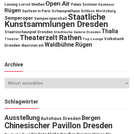
Open Air
Lesung
Loriot
Meißen
Palais Sommer
Radebeul
Rügen
Schauspielhaus
Sachsen in Paris
Schloss Moritzburg
Staatliche
Semperoper
Semperopernball
Kunstsammlungen Dresden
Thalia
Staatsschauspiel Dresden
Städtische Galerie Dresden
Theaterzelt Rathen
Volksbank
Theater
Top Lounge
Waldbühne Rügen
Dresden-Bautzen eG
Archive
Schlagwörter
Ausstellung
Bergen
Autohaus Dresden
Chinesischer Pavillon Dresden