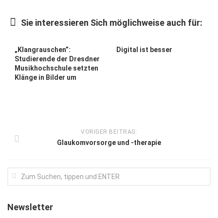
Kunst & Kultur
Sie interessieren Sich möglichweise auch für:
Lifestyle
Ausflug & Reise
„Klangrauschen”:
Digital ist besser
Studierende der Dresdner
Podcast
Musikhochschule setzten
Klänge in Bilder um
Top Branchen
SACHSEN IN PARIS
VORIGER BEITRAG:
Glaukomvorsorge und -therapie
Newsletter