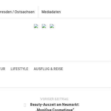
Dresden / Ostsachsen
Mediadaten
TUR
LIFESTYLE
AUSFLUG & REISE
VORIGER BEITRAG:
Beauty-Auszeit am Neumarkt:
„MoniQue Cosmetique“