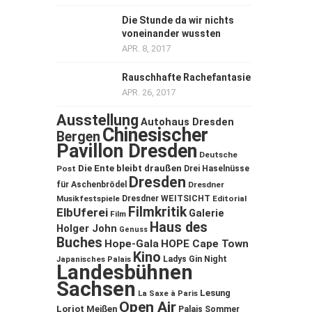
Die Stunde da wir nichts
voneinander wussten
APR. 8, 2017
Rauschhafte Rachefantasie
APR. 26, 2017
Ausstellung
Autohaus Dresden
Chinesischer
Bergen
Pavillon Dresden
Deutsche
Die Ente bleibt draußen
Post
Drei Haselnüsse
Dresden
für Aschenbrödel
Dresdner
Musikfestspiele
Dresdner WEITSICHT
Editorial
Filmkritik
ElbUferei
Galerie
Film
Haus des
Holger John
Genuss
Buches
Hope-Gala
HOPE Cape Town
Kino
Ladys Gin Night
Japanisches Palais
Landesbühnen
Sachsen
Lesung
La Saxe à Paris
Open Air
Loriot
Meißen
Palais Sommer