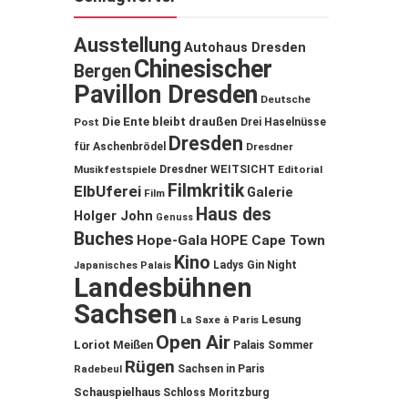
Ausstellung
Autohaus Dresden
Chinesischer
Bergen
Pavillon Dresden
Deutsche
Die Ente bleibt draußen
Post
Drei Haselnüsse
Dresden
für Aschenbrödel
Dresdner
Musikfestspiele
Dresdner WEITSICHT
Editorial
Filmkritik
ElbUferei
Galerie
Film
Haus des
Holger John
Genuss
Buches
Hope-Gala
HOPE Cape Town
Kino
Ladys Gin Night
Japanisches Palais
Landesbühnen
Sachsen
Lesung
La Saxe à Paris
Open Air
Loriot
Meißen
Palais Sommer
Rügen
Sachsen in Paris
Radebeul
Schauspielhaus
Schloss Moritzburg