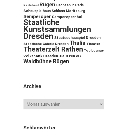
Rügen
Sachsen in Paris
Radebeul
Schauspielhaus
Schloss Moritzburg
Semperoper
Semperopernball
Staatliche
Kunstsammlungen
Dresden
Staatsschauspiel Dresden
Thalia
Städtische Galerie Dresden
Theater
Theaterzelt Rathen
Top Lounge
Volksbank Dresden-Bautzen eG
Waldbühne Rügen
Archive
Schlagwörter