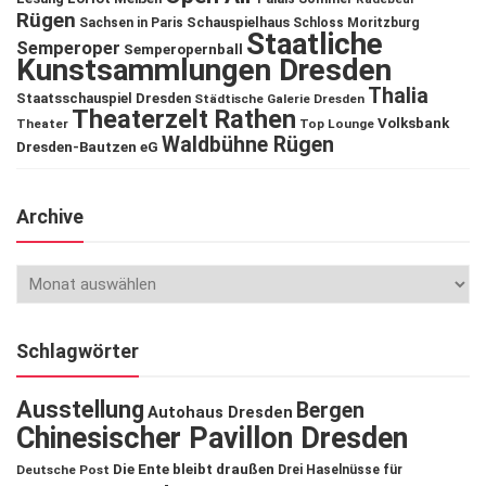
Rügen
Schauspielhaus
Sachsen in Paris
Schloss Moritzburg
Staatliche
Semperoper
Semperopernball
Kunstsammlungen Dresden
Thalia
Staatsschauspiel Dresden
Städtische Galerie Dresden
Theaterzelt Rathen
Volksbank
Theater
Top Lounge
Waldbühne Rügen
Dresden-Bautzen eG
Archive
Schlagwörter
Ausstellung
Bergen
Autohaus Dresden
Chinesischer Pavillon Dresden
Die Ente bleibt draußen
Deutsche Post
Drei Haselnüsse für