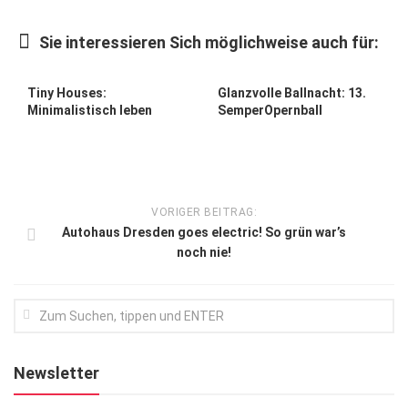
Kunst & Kultur
Sie interessieren Sich möglichweise auch für:
Lifestyle
Ausflug & Reise
Tiny Houses:
Glanzvolle Ballnacht: 13.
Minimalistisch leben
SemperOpernball
Podcast
Top Branchen
SACHSEN IN PARIS
VORIGER BEITRAG:
Autohaus Dresden goes electric! So grün war’s
noch nie!
Newsletter