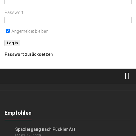
Passwort
Angemeldet bleiben
Passwort zurücksetzen
Verkaufsstellen
Abonnement
Kontakt, Impressum
Empfohlen
Datenschutzerklärung
ARCHITEKTUR & DESIGN
/
HIGHLIGHTS
Spaziergang nach Pückler Art
AGB
MÄRZ 24, 2020