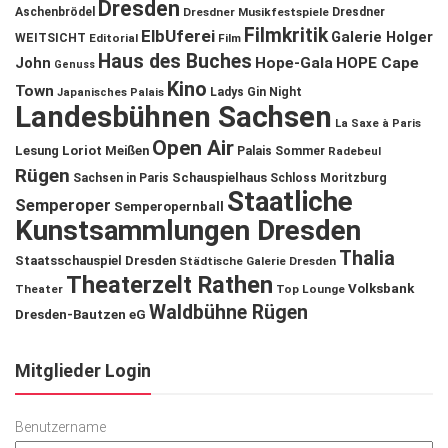
Dresden
Aschenbrödel
Dresdner Musikfestspiele
Dresdner
Filmkritik
ElbUferei
Galerie Holger
WEITSICHT
Editorial
Film
Haus des Buches
John
Hope-Gala
HOPE Cape
Genuss
Kino
Town
Ladys Gin Night
Japanisches Palais
Landesbühnen Sachsen
La Saxe à Paris
Open Air
Lesung
Loriot
Meißen
Palais Sommer
Radebeul
Rügen
Schauspielhaus
Sachsen in Paris
Schloss Moritzburg
Staatliche
Semperoper
Semperopernball
Kunstsammlungen Dresden
Thalia
Staatsschauspiel Dresden
Städtische Galerie Dresden
Theaterzelt Rathen
Volksbank
Theater
Top Lounge
Waldbühne Rügen
Dresden-Bautzen eG
Mitglieder Login
Benutzername