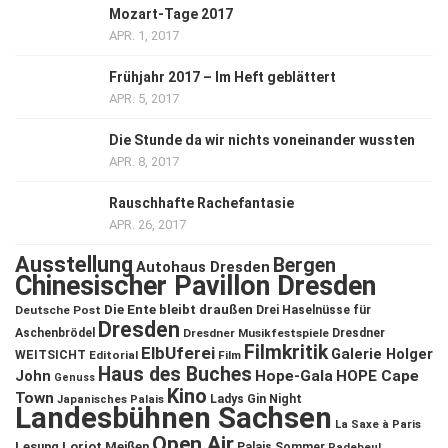
Mozart-Tage 2017
APR. 1, 2017
Frühjahr 2017 – Im Heft geblättert
APR. 5, 2017
Die Stunde da wir nichts voneinander wussten
APR. 8, 2017
Rauschhafte Rachefantasie
APR. 26, 2017
Ausstellung
Bergen
Autohaus Dresden
Chinesischer Pavillon Dresden
Die Ente bleibt draußen
Deutsche Post
Drei Haselnüsse für
Dresden
Aschenbrödel
Dresdner Musikfestspiele
Dresdner
Filmkritik
ElbUferei
Galerie Holger
WEITSICHT
Editorial
Film
Haus des Buches
John
Hope-Gala
HOPE Cape
Genuss
Kino
Town
Ladys Gin Night
Japanisches Palais
Landesbühnen Sachsen
La Saxe à Paris
Open Air
Lesung
Loriot
Meißen
Palais Sommer
Radebeul