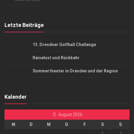
Top Gesundheitsforum Dresden / Ostsachsen
Mediadaten
Letzte Beiträge
13. Dresdner Golfball Challenge
Reiselust und Rückkehr
Sommertheater in Dresden und der Region
Kalender
August 2026
M
D
M
D
F
S
S
1
2