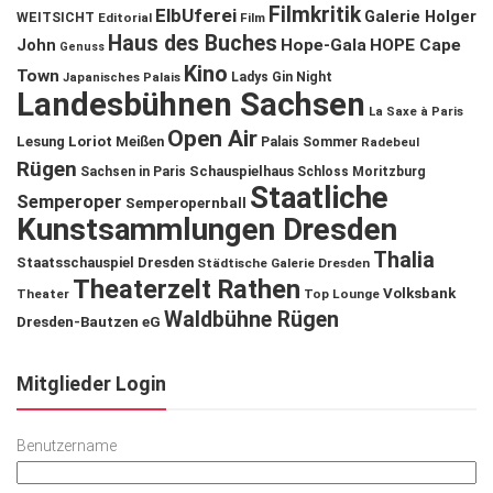
Filmkritik
ElbUferei
Galerie Holger
WEITSICHT
Editorial
Film
Haus des Buches
John
Hope-Gala
HOPE Cape
Genuss
Kino
Town
Ladys Gin Night
Japanisches Palais
Landesbühnen Sachsen
La Saxe à Paris
Open Air
Lesung
Loriot
Meißen
Palais Sommer
Radebeul
Rügen
Schauspielhaus
Sachsen in Paris
Schloss Moritzburg
Staatliche
Semperoper
Semperopernball
Kunstsammlungen Dresden
Thalia
Staatsschauspiel Dresden
Städtische Galerie Dresden
Theaterzelt Rathen
Volksbank
Theater
Top Lounge
Waldbühne Rügen
Dresden-Bautzen eG
Mitglieder Login
Benutzername