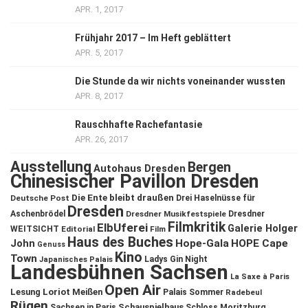
APR. 1, 2017
Frühjahr 2017 – Im Heft geblättert
APR. 5, 2017
Die Stunde da wir nichts voneinander wussten
APR. 8, 2017
Rauschhafte Rachefantasie
APR. 26, 2017
Ausstellung
Bergen
Autohaus Dresden
Chinesischer Pavillon Dresden
Die Ente bleibt draußen
Deutsche Post
Drei Haselnüsse für
Dresden
Aschenbrödel
Dresdner Musikfestspiele
Dresdner
Filmkritik
ElbUferei
Galerie Holger
WEITSICHT
Editorial
Film
Haus des Buches
John
Hope-Gala
HOPE Cape
Genuss
Kino
Town
Ladys Gin Night
Japanisches Palais
Landesbühnen Sachsen
La Saxe à Paris
Open Air
Lesung
Loriot
Meißen
Palais Sommer
Radebeul
Rügen
Schauspielhaus
Sachsen in Paris
Schloss Moritzburg