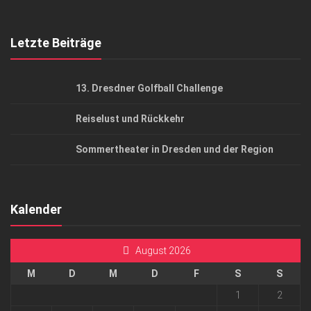
Top Gesundheitsforum Dresden / Ostsachsen
Mediadaten
Letzte Beiträge
13. Dresdner Golfball Challenge
Reiselust und Rückkehr
Sommertheater in Dresden und der Region
Kalender
August 2026
M
D
M
D
F
S
S
1
2