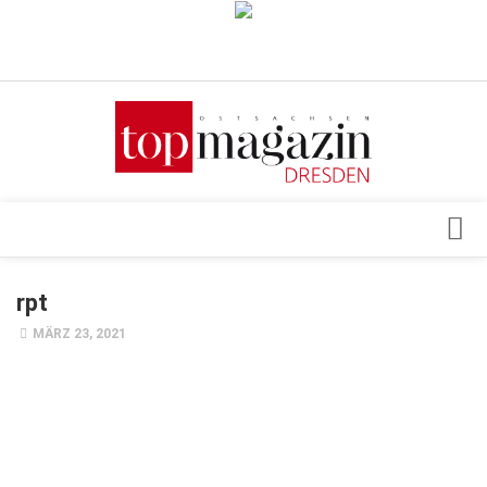
Verkaufsstellen
Abonnement
Kontakt, Impressum
Datenschutzerklärung
AGB
Architektur & Design
rpt
Top Gesundheitsforum Dresden / Ostsachsen
Events
MÄRZ 23, 2021
Mediadaten
Genuss
Geschäft
gesund & schön
Gesellschaft