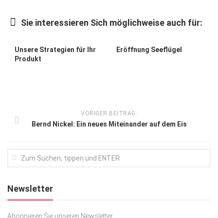
Kunst & Kultur
Sie interessieren Sich möglichweise auch für:
Lifestyle
Ausflug & Reise
Unsere Strategien für Ihr
Eröffnung Seeflügel
Produkt
Podcast
Top Branchen
SACHSEN IN PARIS
VORIGER BEITRAG:
Bernd Nickel: Ein neues Miteinander auf dem Eis
Newsletter
Abonnieren Sie unseren Newsletter