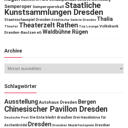
Staatliche
Semperoper
Semperopernball
Kunstsammlungen Dresden
Thalia
Staatsschauspiel Dresden
Städtische Galerie Dresden
Theaterzelt Rathen
Volksbank
Theater
Top Lounge
Waldbühne Rügen
Dresden-Bautzen eG
Archive
Schlagwörter
Ausstellung
Bergen
Autohaus Dresden
Chinesischer Pavillon Dresden
Die Ente bleibt draußen
Deutsche Post
Drei Haselnüsse für
Dresden
Aschenbrödel
Dresdner Musikfestspiele
Dresdner