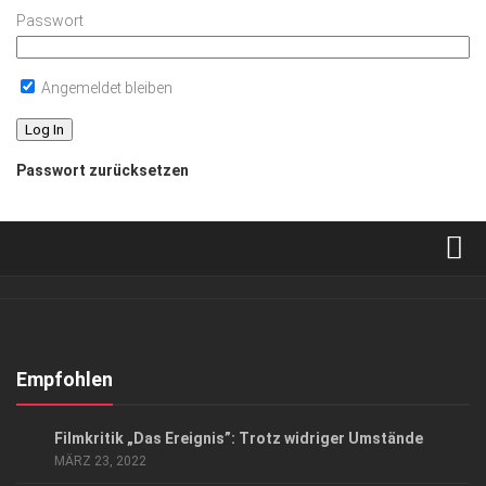
Passwort
Angemeldet bleiben
Passwort zurücksetzen
Verkaufsstellen
Abonnement
Kontakt, Impressum
Empfohlen
Datenschutzerklärung
KUNST & KULTUR
Filmkritik „Das Ereignis”: Trotz widriger Umstände
AGB
MÄRZ 23, 2022