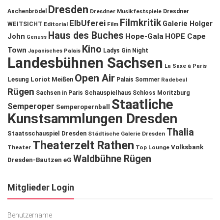
Dresden
Aschenbrödel
Dresdner Musikfestspiele
Dresdner
Filmkritik
ElbUferei
Galerie Holger
WEITSICHT
Editorial
Film
Haus des Buches
John
Hope-Gala
HOPE Cape
Genuss
Kino
Town
Ladys Gin Night
Japanisches Palais
Landesbühnen Sachsen
La Saxe à Paris
Open Air
Lesung
Loriot
Meißen
Palais Sommer
Radebeul
Rügen
Schauspielhaus
Sachsen in Paris
Schloss Moritzburg
Staatliche
Semperoper
Semperopernball
Kunstsammlungen Dresden
Thalia
Staatsschauspiel Dresden
Städtische Galerie Dresden
Theaterzelt Rathen
Volksbank
Theater
Top Lounge
Waldbühne Rügen
Dresden-Bautzen eG
Mitglieder Login
Benutzername