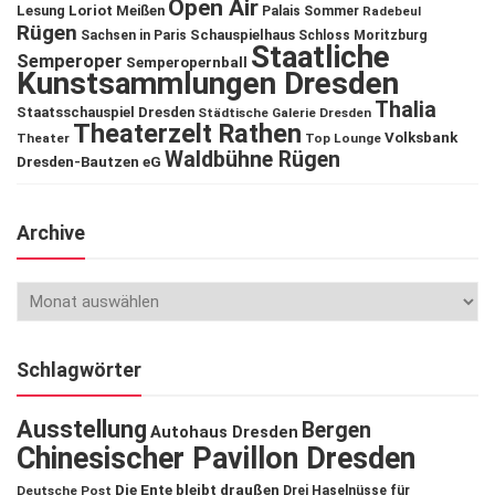
Open Air
Lesung
Loriot
Meißen
Palais Sommer
Radebeul
Rügen
Schauspielhaus
Sachsen in Paris
Schloss Moritzburg
Staatliche
Semperoper
Semperopernball
Kunstsammlungen Dresden
Thalia
Staatsschauspiel Dresden
Städtische Galerie Dresden
Theaterzelt Rathen
Volksbank
Theater
Top Lounge
Waldbühne Rügen
Dresden-Bautzen eG
Archive
Schlagwörter
Ausstellung
Bergen
Autohaus Dresden
Chinesischer Pavillon Dresden
Die Ente bleibt draußen
Deutsche Post
Drei Haselnüsse für