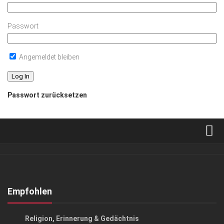
Passwort
Angemeldet bleiben
Passwort zurücksetzen
Verkaufsstellen
Abonnement
Kontakt, Impressum
Empfohlen
Datenschutzerklärung
KUNST & KULTUR
Religion, Erinnerung & Gedächtnis