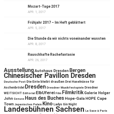
Mozart-Tage 2017
APR. 1, 2017
Frühjahr 2017 – Im Heft geblättert
APR. 5, 2017
Die Stunde da wir nichts voneinander wussten
APR. 8, 2017
Rauschhafte Rachefantasie
APR. 26, 2017
Ausstellung
Bergen
Autohaus Dresden
Chinesischer Pavillon Dresden
Die Ente bleibt draußen
Deutsche Post
Drei Haselnüsse für
Dresden
Aschenbrödel
Dresdner Musikfestspiele
Dresdner
Filmkritik
ElbUferei
Galerie Holger
WEITSICHT
Editorial
Film
Haus des Buches
John
Hope-Gala
HOPE Cape
Genuss
Kino
Town
Ladys Gin Night
Japanisches Palais
Landesbühnen Sachsen
La Saxe à Paris