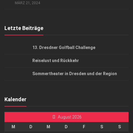
AGB
MÄRZ 21, 2024
Top Gesundheitsforum Dresden / Ostsachsen
Mediadaten
Letzte Beiträge
13. Dresdner Golfball Challenge
Reiselust und Rückkehr
Sommertheater in Dresden und der Region
Kalender
August 2026
M
D
M
D
F
S
S