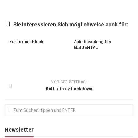
Kunst & Kultur
Lifestyle
Sie interessieren Sich möglichweise auch für:
Ausflug & Reise
Zurück ins Glück!
Zahnbleaching bei
Podcast
ELBDENTAL
Top Branchen
SACHSEN IN PARIS
VORIGER BEITRAG:
Kultur trotz Lockdown
Newsletter