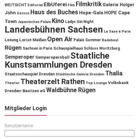
Filmkritik
ElbUferei
Galerie Holger
WEITSICHT
Editorial
Film
Haus des Buches
John
Hope-Gala
HOPE Cape
Genuss
Kino
Town
Ladys Gin Night
Japanisches Palais
Landesbühnen Sachsen
La Saxe à Paris
Open Air
Lesung
Loriot
Meißen
Palais Sommer
Radebeul
Rügen
Schauspielhaus
Sachsen in Paris
Schloss Moritzburg
Staatliche
Semperoper
Semperopernball
Kunstsammlungen Dresden
Thalia
Staatsschauspiel Dresden
Städtische Galerie Dresden
Theaterzelt Rathen
Volksbank
Theater
Top Lounge
Waldbühne Rügen
Dresden-Bautzen eG
Mitglieder Login
Benutzername