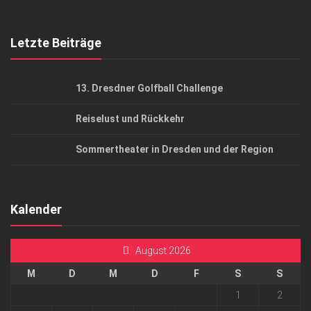
Top Gesundheitsforum Dresden / Ostsachsen
Mediadaten
Letzte Beiträge
13. Dresdner Golfball Challenge
Reiselust und Rückkehr
Sommertheater in Dresden und der Region
Kalender
August 2026
M
D
M
D
F
S
S
1
2