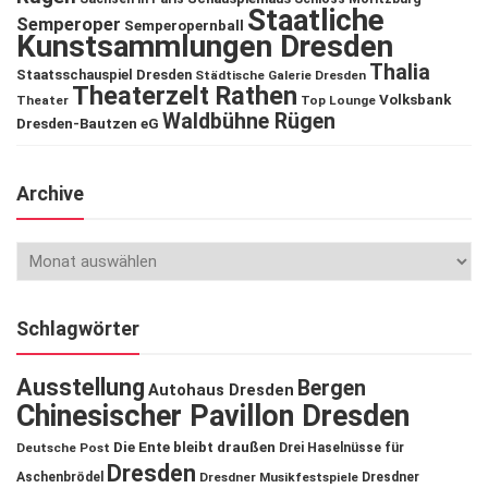
Staatliche
Semperoper
Semperopernball
Kunstsammlungen Dresden
Thalia
Staatsschauspiel Dresden
Städtische Galerie Dresden
Theaterzelt Rathen
Volksbank
Theater
Top Lounge
Waldbühne Rügen
Dresden-Bautzen eG
Archive
Schlagwörter
Ausstellung
Bergen
Autohaus Dresden
Chinesischer Pavillon Dresden
Die Ente bleibt draußen
Deutsche Post
Drei Haselnüsse für
Dresden
Aschenbrödel
Dresdner Musikfestspiele
Dresdner