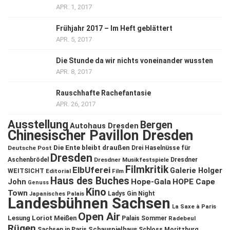
APR. 1, 2017
Frühjahr 2017 – Im Heft geblättert
APR. 5, 2017
Die Stunde da wir nichts voneinander wussten
APR. 8, 2017
Rauschhafte Rachefantasie
APR. 26, 2017
Ausstellung
Bergen
Autohaus Dresden
Chinesischer Pavillon Dresden
Die Ente bleibt draußen
Deutsche Post
Drei Haselnüsse für
Dresden
Aschenbrödel
Dresdner Musikfestspiele
Dresdner
Filmkritik
ElbUferei
Galerie Holger
WEITSICHT
Editorial
Film
Haus des Buches
John
Hope-Gala
HOPE Cape
Genuss
Kino
Town
Ladys Gin Night
Japanisches Palais
Landesbühnen Sachsen
La Saxe à Paris
Open Air
Lesung
Loriot
Meißen
Palais Sommer
Radebeul
Rügen
Schauspielhaus
Sachsen in Paris
Schloss Moritzburg