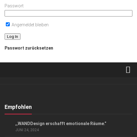
Passwort
Angemeldet bleiben
Passwort zurücksetzen
Verkaufsstellen
Abonnement
Kontakt, Impressum
Empfohlen
Datenschutzerklärung
ANZEIGE
/
EVENTS
/
GESCHÄFT
,,WANDDesign erschafft emotionale Räume.”
AGB
JUNI 24, 2024