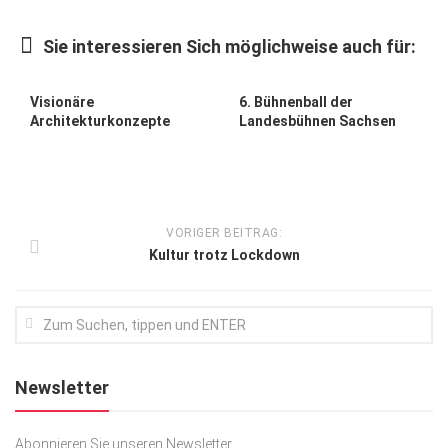
Kunst & Kultur
Sie interessieren Sich möglichweise auch für:
Lifestyle
Ausflug & Reise
Visionäre
6. Bühnenball der
Architekturkonzepte
Landesbühnen Sachsen
Podcast
Top Branchen
SACHSEN IN PARIS
VORIGER BEITRAG:
Kultur trotz Lockdown
Newsletter
Abonnieren Sie unseren Newsletter