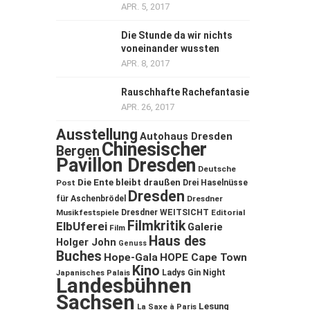
APR. 5, 2017
Die Stunde da wir nichts
voneinander wussten
APR. 8, 2017
Rauschhafte Rachefantasie
APR. 26, 2017
Ausstellung
Autohaus Dresden
Chinesischer
Bergen
Pavillon Dresden
Deutsche
Die Ente bleibt draußen
Post
Drei Haselnüsse
Dresden
für Aschenbrödel
Dresdner
Musikfestspiele
Dresdner WEITSICHT
Editorial
Filmkritik
ElbUferei
Galerie
Film
Haus des
Holger John
Genuss
Buches
Hope-Gala
HOPE Cape Town
Kino
Ladys Gin Night
Japanisches Palais
Landesbühnen
Sachsen
Lesung
La Saxe à Paris