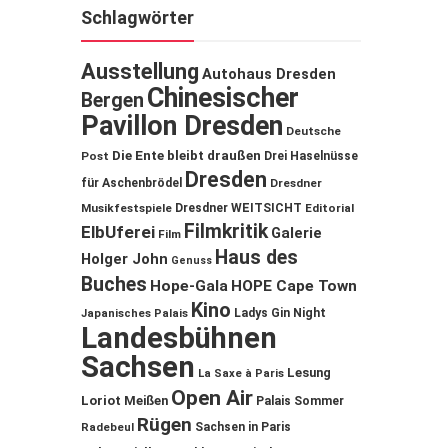
Schlagwörter
Ausstellung
Autohaus Dresden
Chinesischer
Bergen
Pavillon Dresden
Deutsche
Die Ente bleibt draußen
Post
Drei Haselnüsse
Dresden
für Aschenbrödel
Dresdner
Musikfestspiele
Dresdner WEITSICHT
Editorial
Filmkritik
ElbUferei
Galerie
Film
Haus des
Holger John
Genuss
Buches
Hope-Gala
HOPE Cape Town
Kino
Ladys Gin Night
Japanisches Palais
Landesbühnen
Sachsen
Lesung
La Saxe à Paris
Open Air
Loriot
Meißen
Palais Sommer
Rügen
Sachsen in Paris
Radebeul