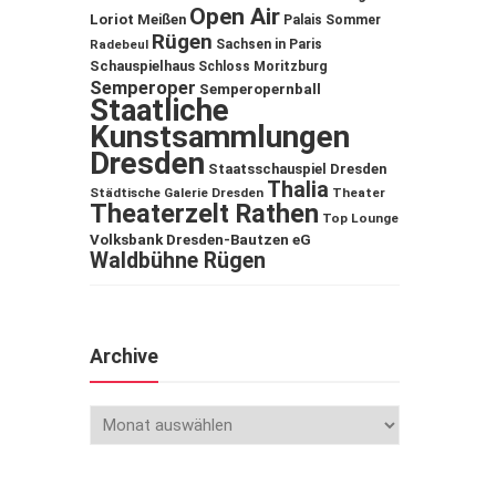
Open Air
Loriot
Meißen
Palais Sommer
Rügen
Sachsen in Paris
Radebeul
Schauspielhaus
Schloss Moritzburg
Semperoper
Semperopernball
Staatliche
Kunstsammlungen
Dresden
Staatsschauspiel Dresden
Thalia
Städtische Galerie Dresden
Theater
Theaterzelt Rathen
Top Lounge
Volksbank Dresden-Bautzen eG
Waldbühne Rügen
Archive