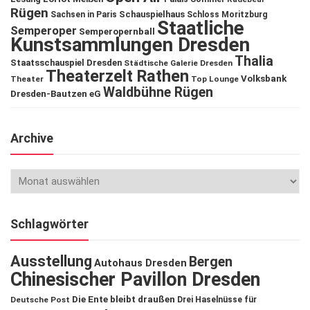
Rügen
Schauspielhaus
Sachsen in Paris
Schloss Moritzburg
Staatliche
Semperoper
Semperopernball
Kunstsammlungen Dresden
Thalia
Staatsschauspiel Dresden
Städtische Galerie Dresden
Theaterzelt Rathen
Volksbank
Theater
Top Lounge
Waldbühne Rügen
Dresden-Bautzen eG
Archive
Schlagwörter
Ausstellung
Bergen
Autohaus Dresden
Chinesischer Pavillon Dresden
Die Ente bleibt draußen
Deutsche Post
Drei Haselnüsse für