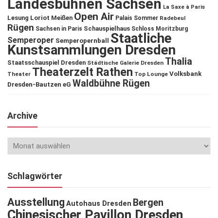
Landesbühnen Sachsen
La Saxe à Paris
Open Air
Lesung
Loriot
Meißen
Palais Sommer
Radebeul
Rügen
Schauspielhaus
Sachsen in Paris
Schloss Moritzburg
Staatliche
Semperoper
Semperopernball
Kunstsammlungen Dresden
Thalia
Staatsschauspiel Dresden
Städtische Galerie Dresden
Theaterzelt Rathen
Volksbank
Theater
Top Lounge
Waldbühne Rügen
Dresden-Bautzen eG
Archive
Schlagwörter
Ausstellung
Bergen
Autohaus Dresden
Chinesischer Pavillon Dresden