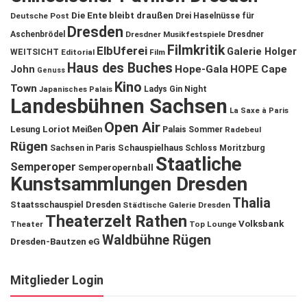
Die Ente bleibt draußen
Deutsche Post
Drei Haselnüsse für
Dresden
Aschenbrödel
Dresdner Musikfestspiele
Dresdner
Filmkritik
ElbUferei
Galerie Holger
WEITSICHT
Editorial
Film
Haus des Buches
John
Hope-Gala
HOPE Cape
Genuss
Kino
Town
Ladys Gin Night
Japanisches Palais
Landesbühnen Sachsen
La Saxe à Paris
Open Air
Lesung
Loriot
Meißen
Palais Sommer
Radebeul
Rügen
Schauspielhaus
Sachsen in Paris
Schloss Moritzburg
Staatliche
Semperoper
Semperopernball
Kunstsammlungen Dresden
Thalia
Staatsschauspiel Dresden
Städtische Galerie Dresden
Theaterzelt Rathen
Volksbank
Theater
Top Lounge
Waldbühne Rügen
Dresden-Bautzen eG
Mitglieder Login