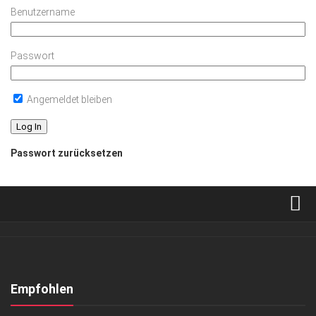
Benutzername
Passwort
Angemeldet bleiben
Passwort zurücksetzen
Verkaufsstellen
Abonnement
Kontakt, Impressum
Empfohlen
Datenschutzerklärung
GESELLSCHAFT