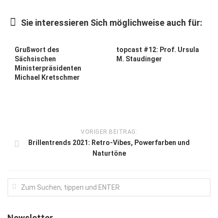
Kunst & Kultur
Sie interessieren Sich möglichweise auch für:
Lifestyle
Ausflug & Reise
Grußwort des
topcast #12: Prof. Ursula
Sächsischen
M. Staudinger
Podcast
Ministerpräsidenten
Michael Kretschmer
Top Branchen
SACHSEN IN PARIS
VORIGER BEITRAG:
Brillentrends 2021: Retro-Vibes, Powerfarben und
Naturtöne
Newsletter