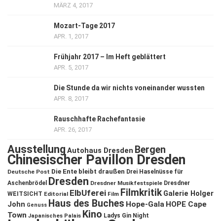
MÄRZ 4, 2017
Mozart-Tage 2017
APR. 1, 2017
Frühjahr 2017 – Im Heft geblättert
APR. 5, 2017
Die Stunde da wir nichts voneinander wussten
APR. 8, 2017
Rauschhafte Rachefantasie
APR. 26, 2017
Ausstellung
Bergen
Autohaus Dresden
Chinesischer Pavillon Dresden
Die Ente bleibt draußen
Deutsche Post
Drei Haselnüsse für
Dresden
Aschenbrödel
Dresdner Musikfestspiele
Dresdner
Filmkritik
ElbUferei
Galerie Holger
WEITSICHT
Editorial
Film
Haus des Buches
John
Hope-Gala
HOPE Cape
Genuss
Kino
Town
Ladys Gin Night
Japanisches Palais