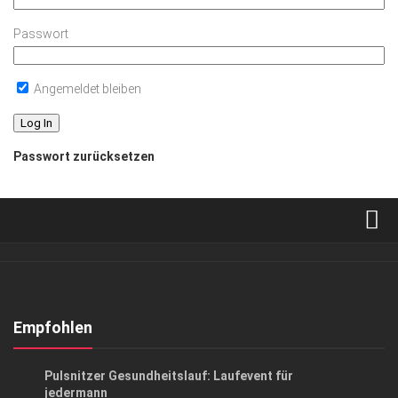
Passwort
Angemeldet bleiben
Passwort zurücksetzen
Verkaufsstellen
Abonnement
Kontakt, Impressum
Empfohlen
Datenschutzerklärung
EVENTS
/
GESUND & SCHÖN
Pulsnitzer Gesundheitslauf: Laufevent für
AGB
jedermann