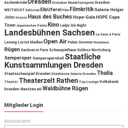
Dresden
Aschenbrödel
Dresdner Musikfestspiele
Dresdner
Filmkritik
ElbUferei
Galerie Holger
WEITSICHT
Editorial
Film
Haus des Buches
John
Hope-Gala
HOPE Cape
Genuss
Kino
Town
Ladys Gin Night
Japanisches Palais
Landesbühnen Sachsen
La Saxe à Paris
Open Air
Lesung
Loriot
Meißen
Palais Sommer
Radebeul
Rügen
Schauspielhaus
Sachsen in Paris
Schloss Moritzburg
Staatliche
Semperoper
Semperopernball
Kunstsammlungen Dresden
Thalia
Staatsschauspiel Dresden
Städtische Galerie Dresden
Theaterzelt Rathen
Volksbank
Theater
Top Lounge
Waldbühne Rügen
Dresden-Bautzen eG
Mitglieder Login
Benutzername