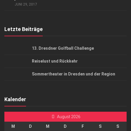
JUNI 29, 2017
Top Gesundheitsforum Dresden / Ostsachsen
Mediadaten
Letzte Beiträge
13. Dresdner Golfball Challenge
Reiselust und Rückkehr
Sommertheater in Dresden und der Region
Kalender
August 2026
M
D
M
D
F
S
S