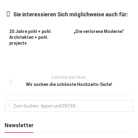
Kunst & Kultur
Sie interessieren Sich möglichweise auch für:
Lifestyle
Ausflug & Reise
20 Jahre pohl + pohl.
„Die verlorene Moderne”
Architekten + pohl.
Podcast
projects
Top Branchen
SACHSEN IN PARIS
VORIGER BEITRAG:
Wir suchen die schönste Hochzeits-Suite!
Newsletter