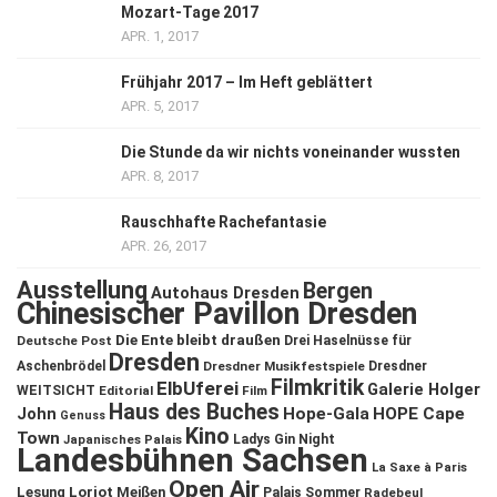
Mozart-Tage 2017
APR. 1, 2017
Frühjahr 2017 – Im Heft geblättert
APR. 5, 2017
Die Stunde da wir nichts voneinander wussten
APR. 8, 2017
Rauschhafte Rachefantasie
APR. 26, 2017
Ausstellung
Bergen
Autohaus Dresden
Chinesischer Pavillon Dresden
Die Ente bleibt draußen
Deutsche Post
Drei Haselnüsse für
Dresden
Aschenbrödel
Dresdner Musikfestspiele
Dresdner
Filmkritik
ElbUferei
Galerie Holger
WEITSICHT
Editorial
Film
Haus des Buches
John
Hope-Gala
HOPE Cape
Genuss
Kino
Town
Ladys Gin Night
Japanisches Palais
Landesbühnen Sachsen
La Saxe à Paris
Open Air
Lesung
Loriot
Meißen
Palais Sommer
Radebeul