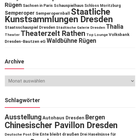
Rügen
Schauspielhaus
Sachsen in Paris
Schloss Moritzburg
Staatliche
Semperoper
Semperopernball
Kunstsammlungen Dresden
Thalia
Staatsschauspiel Dresden
Städtische Galerie Dresden
Theaterzelt Rathen
Volksbank
Theater
Top Lounge
Waldbühne Rügen
Dresden-Bautzen eG
Archive
Schlagwörter
Ausstellung
Bergen
Autohaus Dresden
Chinesischer Pavillon Dresden
Die Ente bleibt draußen
Deutsche Post
Drei Haselnüsse für