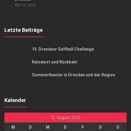
SEP. 15, 2025
Top Gesundheitsforum Dresden / Ostsachsen
Mediadaten
Letzte Beiträge
13. Dresdner Golfball Challenge
Reiselust und Rückkehr
Sommertheater in Dresden und der Region
Kalender
August 2026
M
D
M
D
F
S
S