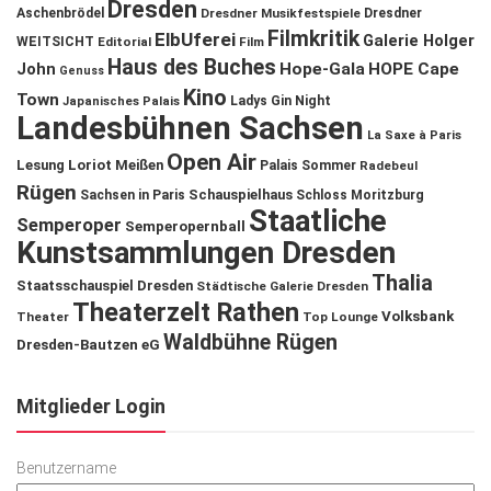
Dresden
Aschenbrödel
Dresdner Musikfestspiele
Dresdner
Filmkritik
ElbUferei
Galerie Holger
WEITSICHT
Editorial
Film
Haus des Buches
John
Hope-Gala
HOPE Cape
Genuss
Kino
Town
Ladys Gin Night
Japanisches Palais
Landesbühnen Sachsen
La Saxe à Paris
Open Air
Lesung
Loriot
Meißen
Palais Sommer
Radebeul
Rügen
Schauspielhaus
Sachsen in Paris
Schloss Moritzburg
Staatliche
Semperoper
Semperopernball
Kunstsammlungen Dresden
Thalia
Staatsschauspiel Dresden
Städtische Galerie Dresden
Theaterzelt Rathen
Volksbank
Theater
Top Lounge
Waldbühne Rügen
Dresden-Bautzen eG
Mitglieder Login
Benutzername