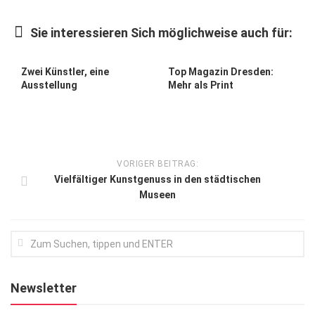
Kunst & Kultur
Sie interessieren Sich möglichweise auch für:
Lifestyle
Ausflug & Reise
Zwei Künstler, eine
Top Magazin Dresden:
Ausstellung
Mehr als Print
Podcast
Top Branchen
SACHSEN IN PARIS
VORIGER BEITRAG:
Vielfältiger Kunstgenuss in den städtischen
Museen
Newsletter