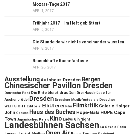
Mozart-Tage 2017
APR. 1, 2017
Frühjahr 2017 – Im Heft geblättert
APR. 5, 2017
Die Stunde da wir nichts voneinander wussten
APR. 8, 2017
Rauschhafte Rachefantasie
APR. 26, 2017
Ausstellung
Bergen
Autohaus Dresden
Chinesischer Pavillon Dresden
Die Ente bleibt draußen
Deutsche Post
Drei Haselnüsse für
Dresden
Aschenbrödel
Dresdner Musikfestspiele
Dresdner
Filmkritik
ElbUferei
Galerie Holger
WEITSICHT
Editorial
Film
Haus des Buches
John
Hope-Gala
HOPE Cape
Genuss
Kino
Town
Ladys Gin Night
Japanisches Palais
Landesbühnen Sachsen
La Saxe à Paris
Open Air
Lesung
Loriot
Meißen
Palais Sommer
Radebeul