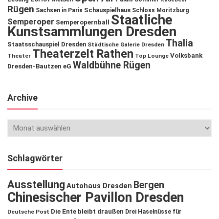
Rügen
Schauspielhaus
Sachsen in Paris
Schloss Moritzburg
Staatliche
Semperoper
Semperopernball
Kunstsammlungen Dresden
Thalia
Staatsschauspiel Dresden
Städtische Galerie Dresden
Theaterzelt Rathen
Volksbank
Theater
Top Lounge
Waldbühne Rügen
Dresden-Bautzen eG
Archive
Schlagwörter
Ausstellung
Bergen
Autohaus Dresden
Chinesischer Pavillon Dresden
Die Ente bleibt draußen
Deutsche Post
Drei Haselnüsse für