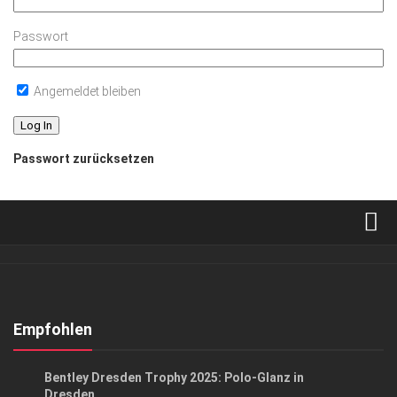
Passwort
Angemeldet bleiben
Passwort zurücksetzen
Verkaufsstellen
Abonnement
Kontakt, Impressum
Empfohlen
Datenschutzerklärung
EVENTS
/
GESELLSCHAFT
Bentley Dresden Trophy 2025: Polo-Glanz in
AGB
Dresden