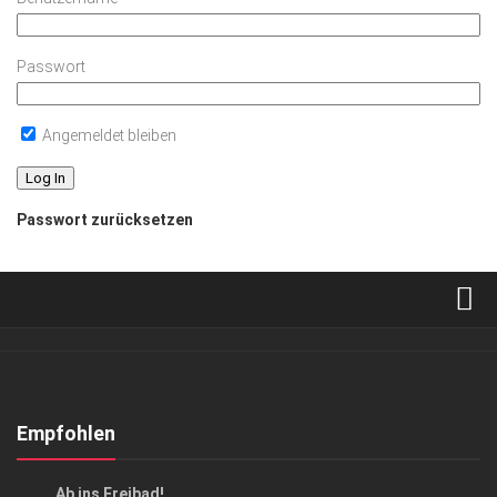
Passwort
Angemeldet bleiben
Passwort zurücksetzen
Verkaufsstellen
Abonnement
Kontakt, Impressum
Empfohlen
Datenschutzerklärung
AUSFLUG & REISE
Ab ins Freibad!