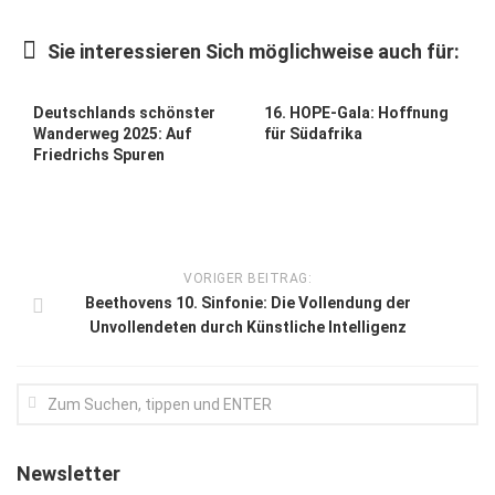
Kunst & Kultur
Sie interessieren Sich möglichweise auch für:
Lifestyle
Ausflug & Reise
Deutschlands schönster
16. HOPE-Gala: Hoffnung
Wanderweg 2025: Auf
für Südafrika
Podcast
Friedrichs Spuren
Top Branchen
SACHSEN IN PARIS
VORIGER BEITRAG:
Beethovens 10. Sinfonie: Die Vollendung der
Unvollendeten durch Künstliche Intelligenz
Newsletter