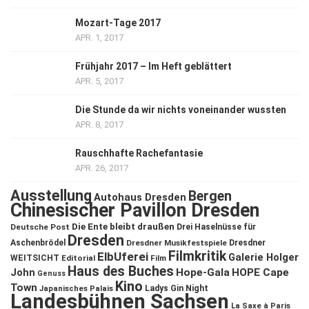
Mozart-Tage 2017
APR. 1, 2017
Frühjahr 2017 – Im Heft geblättert
APR. 5, 2017
Die Stunde da wir nichts voneinander wussten
APR. 8, 2017
Rauschhafte Rachefantasie
APR. 26, 2017
Ausstellung
Bergen
Autohaus Dresden
Chinesischer Pavillon Dresden
Die Ente bleibt draußen
Deutsche Post
Drei Haselnüsse für
Dresden
Aschenbrödel
Dresdner Musikfestspiele
Dresdner
Filmkritik
ElbUferei
Galerie Holger
WEITSICHT
Editorial
Film
Haus des Buches
John
Hope-Gala
HOPE Cape
Genuss
Kino
Town
Ladys Gin Night
Japanisches Palais
Landesbühnen Sachsen
La Saxe à Paris