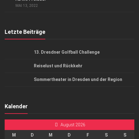
AGB
MAI 13, 2022
Top Gesundheitsforum Dresden / Ostsachsen
Mediadaten
Letzte Beiträge
13. Dresdner Golfball Challenge
Reiselust und Rückkehr
Sommertheater in Dresden und der Region
Kalender
August 2026
M
D
M
D
F
S
S