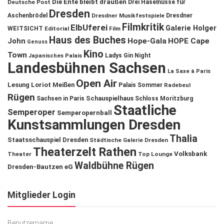
Die Ente bleibt draußen
Deutsche Post
Drei Haselnüsse für
Dresden
Aschenbrödel
Dresdner Musikfestspiele
Dresdner
Filmkritik
ElbUferei
Galerie Holger
WEITSICHT
Editorial
Film
Haus des Buches
John
Hope-Gala
HOPE Cape
Genuss
Kino
Town
Ladys Gin Night
Japanisches Palais
Landesbühnen Sachsen
La Saxe à Paris
Open Air
Lesung
Loriot
Meißen
Palais Sommer
Radebeul
Rügen
Schauspielhaus
Sachsen in Paris
Schloss Moritzburg
Staatliche
Semperoper
Semperopernball
Kunstsammlungen Dresden
Thalia
Staatsschauspiel Dresden
Städtische Galerie Dresden
Theaterzelt Rathen
Volksbank
Theater
Top Lounge
Waldbühne Rügen
Dresden-Bautzen eG
Mitglieder Login
Benutzername