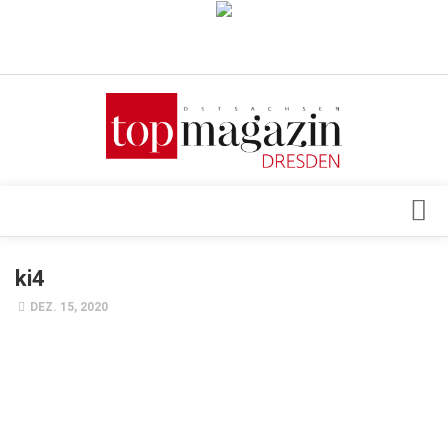
Verkaufsstellen
Abonnement
Kontakt, Impressum
Datenschutzerklärung
AGB
Architektur & Design
ki4
Top Gesundheitsforum Dresden / Ostsachsen
Events
DEZ. 15, 2020
Mediadaten
Genuss
Geschäft
gesund & schön
Gesellschaft