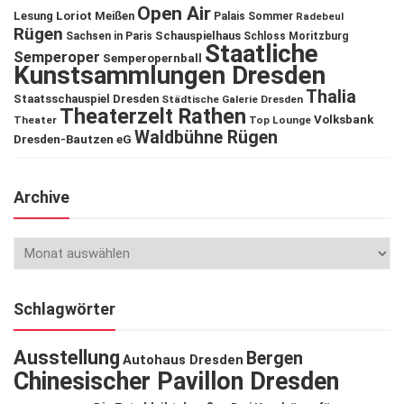
Open Air
Lesung
Loriot
Meißen
Palais Sommer
Radebeul
Rügen
Schauspielhaus
Sachsen in Paris
Schloss Moritzburg
Staatliche
Semperoper
Semperopernball
Kunstsammlungen Dresden
Thalia
Staatsschauspiel Dresden
Städtische Galerie Dresden
Theaterzelt Rathen
Volksbank
Theater
Top Lounge
Waldbühne Rügen
Dresden-Bautzen eG
Archive
Schlagwörter
Ausstellung
Bergen
Autohaus Dresden
Chinesischer Pavillon Dresden