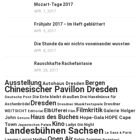
Mozart-Tage 2017
APR. 1, 2017
Frühjahr 2017 – Im Heft geblättert
APR. 5, 2017
Die Stunde da wir nichts voneinander wussten
APR. 8, 2017
Rauschhafte Rachefantasie
APR. 26, 2017
Ausstellung
Bergen
Autohaus Dresden
Chinesischer Pavillon Dresden
Die Ente bleibt draußen
Deutsche Post
Drei Haselnüsse für
Dresden
Aschenbrödel
Dresdner Musikfestspiele
Dresdner
Filmkritik
ElbUferei
Galerie Holger
WEITSICHT
Editorial
Film
Haus des Buches
John
Hope-Gala
HOPE Cape
Genuss
Kino
Town
Ladys Gin Night
Japanisches Palais
Landesbühnen Sachsen
La Saxe à Paris
Open Air
Lesung
Loriot
Meißen
Palais Sommer
Radebeul