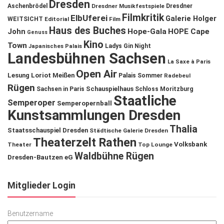
Dresden
Aschenbrödel
Dresdner Musikfestspiele
Dresdner
Filmkritik
ElbUferei
Galerie Holger
WEITSICHT
Editorial
Film
Haus des Buches
John
Hope-Gala
HOPE Cape
Genuss
Kino
Town
Ladys Gin Night
Japanisches Palais
Landesbühnen Sachsen
La Saxe à Paris
Open Air
Lesung
Loriot
Meißen
Palais Sommer
Radebeul
Rügen
Schauspielhaus
Sachsen in Paris
Schloss Moritzburg
Staatliche
Semperoper
Semperopernball
Kunstsammlungen Dresden
Thalia
Staatsschauspiel Dresden
Städtische Galerie Dresden
Theaterzelt Rathen
Volksbank
Theater
Top Lounge
Waldbühne Rügen
Dresden-Bautzen eG
Mitglieder Login
Benutzername