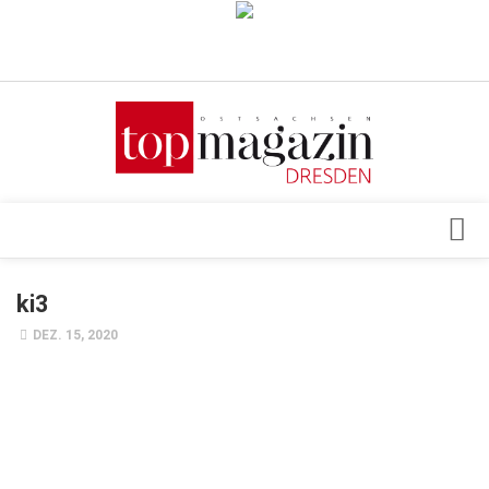
Verkaufsstellen
Abonnement
Kontakt, Impressum
Datenschutzerklärung
AGB
Architektur & Design
ki3
Top Gesundheitsforum Dresden / Ostsachsen
Events
DEZ. 15, 2020
Mediadaten
Genuss
Geschäft
gesund & schön
Gesellschaft