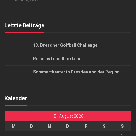
Top Gesundheitsforum Dresden / Ostsachsen
Mediadaten
Letzte Beiträge
13. Dresdner Golfball Challenge
Reiselust und Rückkehr
Sommertheater in Dresden und der Region
Kalender
August 2026
M
D
M
D
F
S
S
1
2