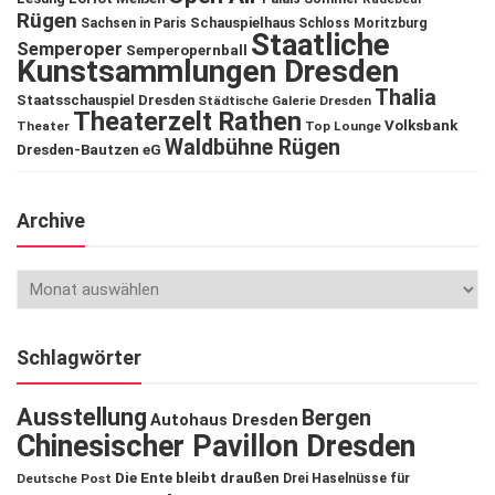
Rügen
Schauspielhaus
Sachsen in Paris
Schloss Moritzburg
Staatliche
Semperoper
Semperopernball
Kunstsammlungen Dresden
Thalia
Staatsschauspiel Dresden
Städtische Galerie Dresden
Theaterzelt Rathen
Volksbank
Theater
Top Lounge
Waldbühne Rügen
Dresden-Bautzen eG
Archive
Schlagwörter
Ausstellung
Bergen
Autohaus Dresden
Chinesischer Pavillon Dresden
Die Ente bleibt draußen
Deutsche Post
Drei Haselnüsse für