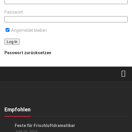
Passwort
Angemeldet bleiben
Passwort zurücksetzen
Verkaufsstellen
Abonnement
Kontakt, Impressum
Empfohlen
Datenschutzerklärung
KUNST & KULTUR
Feste für Frischluftdramatiker
AGB
JUNI 18, 2019