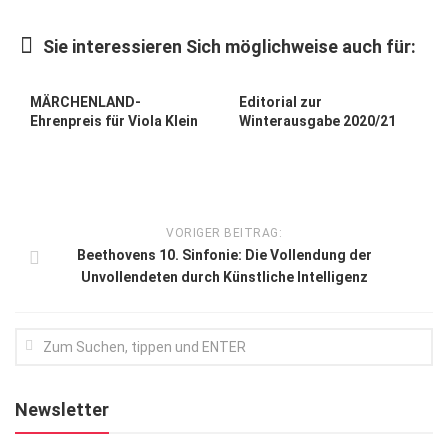
Kunst & Kultur
Sie interessieren Sich möglichweise auch für:
Lifestyle
Ausflug & Reise
MÄRCHENLAND-
Editorial zur
Ehrenpreis für Viola Klein
Winterausgabe 2020/21
Podcast
Top Branchen
SACHSEN IN PARIS
VORIGER BEITRAG:
Beethovens 10. Sinfonie: Die Vollendung der
Unvollendeten durch Künstliche Intelligenz
Newsletter