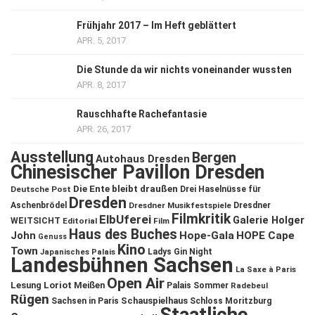
Frühjahr 2017 – Im Heft geblättert
APR. 5, 2017
Die Stunde da wir nichts voneinander wussten
APR. 8, 2017
Rauschhafte Rachefantasie
APR. 26, 2017
Ausstellung
Bergen
Autohaus Dresden
Chinesischer Pavillon Dresden
Die Ente bleibt draußen
Deutsche Post
Drei Haselnüsse für
Dresden
Aschenbrödel
Dresdner Musikfestspiele
Dresdner
Filmkritik
ElbUferei
Galerie Holger
WEITSICHT
Editorial
Film
Haus des Buches
John
Hope-Gala
HOPE Cape
Genuss
Kino
Town
Ladys Gin Night
Japanisches Palais
Landesbühnen Sachsen
La Saxe à Paris
Open Air
Lesung
Loriot
Meißen
Palais Sommer
Radebeul
Rügen
Schauspielhaus
Sachsen in Paris
Schloss Moritzburg
Staatliche