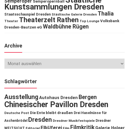
Semperoper
Semperopernball
Kunstsammlungen Dresden
Thalia
Staatsschauspiel Dresden
Städtische Galerie Dresden
Theaterzelt Rathen
Volksbank
Theater
Top Lounge
Waldbühne Rügen
Dresden-Bautzen eG
Archive
Schlagwörter
Ausstellung
Bergen
Autohaus Dresden
Chinesischer Pavillon Dresden
Die Ente bleibt draußen
Deutsche Post
Drei Haselnüsse für
Dresden
Aschenbrödel
Dresdner Musikfestspiele
Dresdner
Filmkritik
ElbUferei
Galerie Holger
WEITSICHT
Editorial
Film