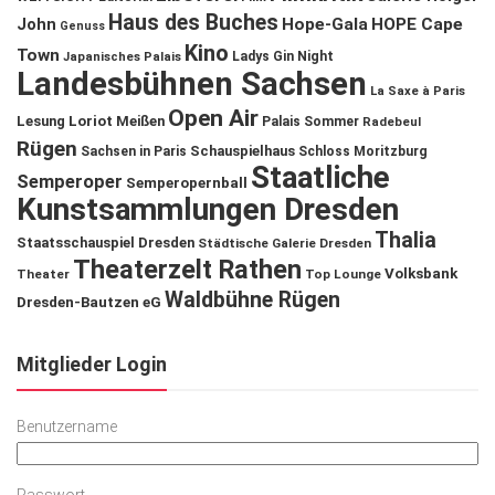
Haus des Buches
John
Hope-Gala
HOPE Cape
Genuss
Kino
Town
Ladys Gin Night
Japanisches Palais
Landesbühnen Sachsen
La Saxe à Paris
Open Air
Lesung
Loriot
Meißen
Palais Sommer
Radebeul
Rügen
Schauspielhaus
Sachsen in Paris
Schloss Moritzburg
Staatliche
Semperoper
Semperopernball
Kunstsammlungen Dresden
Thalia
Staatsschauspiel Dresden
Städtische Galerie Dresden
Theaterzelt Rathen
Volksbank
Theater
Top Lounge
Waldbühne Rügen
Dresden-Bautzen eG
Mitglieder Login
Benutzername