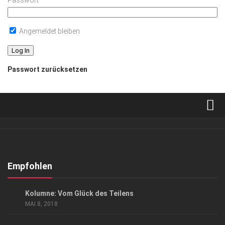
Passwort
Angemeldet bleiben
Passwort zurücksetzen
Verkaufsstellen
Abonnement
Kontakt, Impressum
Empfohlen
Datenschutzerklärung
GESELLSCHAFT
/
GESUND & SCHÖN
Kolumne: Vom Glück des Teilens
AGB
MAI 8, 2018
Top Gesundheitsforum Dresden / Ostsachsen