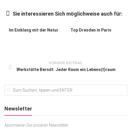
Kunst & Kultur
Sie interessieren Sich möglichweise auch für:
Lifestyle
Ausflug & Reise
Im Einklang mit der Natur
Top Dresden in Paris
Podcast
Top Branchen
SACHSEN IN PARIS
VORIGER BEITRAG:
Werkstätte Berndt: Jeder Raum ein Lebens(t)raum
Newsletter
Abonnieren Sie unseren Newsletter