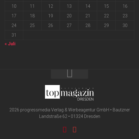
10
11
12
13
14
15
16
17
18
19
20
21
22
23
24
25
26
27
28
29
30
31
« Juli
2026 progressmedia Verlag & Werbeagentur GmbH • Bautzner
Landstraße 62 • 01324 Dresden