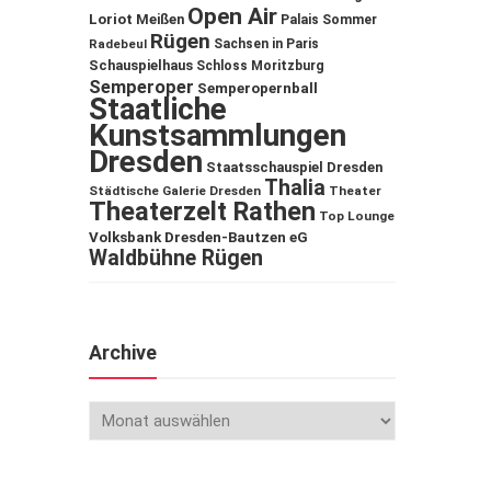
Open Air
Loriot
Meißen
Palais Sommer
Rügen
Sachsen in Paris
Radebeul
Schauspielhaus
Schloss Moritzburg
Semperoper
Semperopernball
Staatliche
Kunstsammlungen
Dresden
Staatsschauspiel Dresden
Thalia
Städtische Galerie Dresden
Theater
Theaterzelt Rathen
Top Lounge
Volksbank Dresden-Bautzen eG
Waldbühne Rügen
Archive