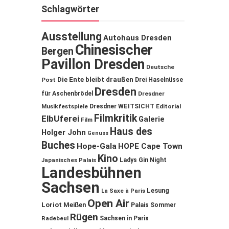
Schlagwörter
Ausstellung
Autohaus Dresden
Chinesischer
Bergen
Pavillon Dresden
Deutsche
Die Ente bleibt draußen
Post
Drei Haselnüsse
Dresden
für Aschenbrödel
Dresdner
Musikfestspiele
Dresdner WEITSICHT
Editorial
Filmkritik
ElbUferei
Galerie
Film
Haus des
Holger John
Genuss
Buches
Hope-Gala
HOPE Cape Town
Kino
Ladys Gin Night
Japanisches Palais
Landesbühnen
Sachsen
Lesung
La Saxe à Paris
Open Air
Loriot
Meißen
Palais Sommer
Rügen
Sachsen in Paris
Radebeul