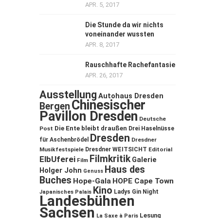
APR. 5, 2017
Die Stunde da wir nichts
voneinander wussten
APR. 8, 2017
Rauschhafte Rachefantasie
APR. 26, 2017
Ausstellung
Autohaus Dresden
Chinesischer
Bergen
Pavillon Dresden
Deutsche
Die Ente bleibt draußen
Post
Drei Haselnüsse
Dresden
für Aschenbrödel
Dresdner
Musikfestspiele
Dresdner WEITSICHT
Editorial
Filmkritik
ElbUferei
Galerie
Film
Haus des
Holger John
Genuss
Buches
Hope-Gala
HOPE Cape Town
Kino
Ladys Gin Night
Japanisches Palais
Landesbühnen
Sachsen
Lesung
La Saxe à Paris