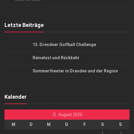
Top Gesundheitsforum Dresden / Ostsachsen
Mediadaten
Letzte Beiträge
13. Dresdner Golfball Challenge
Reiselust und Rückkehr
Sommertheater in Dresden und der Region
Kalender
August 2026
M
D
M
D
F
S
S
1
2