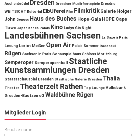
Dresden
Aschenbrödel
Dresdner Musikfestspiele
Dresdner
Filmkritik
ElbUferei
Galerie Holger
WEITSICHT
Editorial
Film
Haus des Buches
John
Hope-Gala
HOPE Cape
Genuss
Kino
Town
Ladys Gin Night
Japanisches Palais
Landesbühnen Sachsen
La Saxe à Paris
Open Air
Lesung
Loriot
Meißen
Palais Sommer
Radebeul
Rügen
Schauspielhaus
Sachsen in Paris
Schloss Moritzburg
Staatliche
Semperoper
Semperopernball
Kunstsammlungen Dresden
Thalia
Staatsschauspiel Dresden
Städtische Galerie Dresden
Theaterzelt Rathen
Volksbank
Theater
Top Lounge
Waldbühne Rügen
Dresden-Bautzen eG
Mitglieder Login
Benutzername