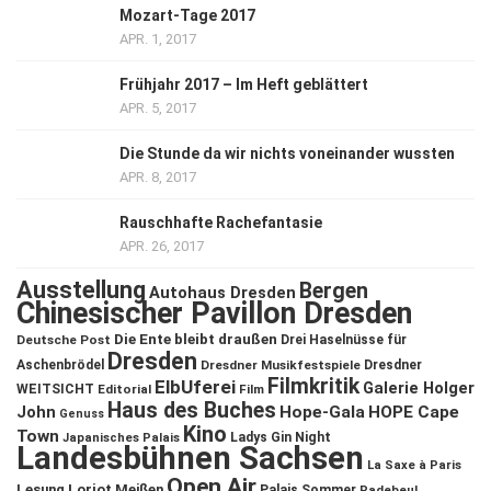
Mozart-Tage 2017
APR. 1, 2017
Frühjahr 2017 – Im Heft geblättert
APR. 5, 2017
Die Stunde da wir nichts voneinander wussten
APR. 8, 2017
Rauschhafte Rachefantasie
APR. 26, 2017
Ausstellung
Bergen
Autohaus Dresden
Chinesischer Pavillon Dresden
Die Ente bleibt draußen
Deutsche Post
Drei Haselnüsse für
Dresden
Aschenbrödel
Dresdner Musikfestspiele
Dresdner
Filmkritik
ElbUferei
Galerie Holger
WEITSICHT
Editorial
Film
Haus des Buches
John
Hope-Gala
HOPE Cape
Genuss
Kino
Town
Ladys Gin Night
Japanisches Palais
Landesbühnen Sachsen
La Saxe à Paris
Open Air
Lesung
Loriot
Meißen
Palais Sommer
Radebeul