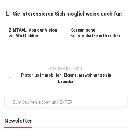
Kunst & Kultur
Sie interessieren Sich möglichweise auch für:
Lifestyle
Ausflug & Reise
ZIMTAAL: Von der Vision
Koreanische
zur Wirklichkeit
Kunstschätze in Dresden
Podcast
Top Branchen
SACHSEN IN PARIS
VORIGER BEITRAG:
Pistorius Immobilien: Eigentumswohnungen in
Dresden
Newsletter