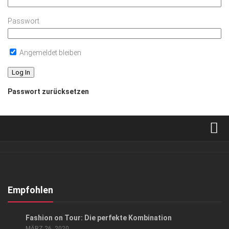
Passwort
Angemeldet bleiben
Passwort zurücksetzen
Verkaufsstellen
Abonnement
Kontakt, Impressum
Empfohlen
Datenschutzerklärung
ANZEIGE
/
LIFESTYLE
Fashion on Tour: Die perfekte Kombination
AGB
MÄRZ 26, 2020