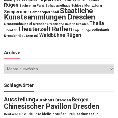
Rügen
Schauspielhaus
Sachsen in Paris
Schloss Moritzburg
Staatliche
Semperoper
Semperopernball
Kunstsammlungen Dresden
Thalia
Staatsschauspiel Dresden
Städtische Galerie Dresden
Theaterzelt Rathen
Volksbank
Theater
Top Lounge
Waldbühne Rügen
Dresden-Bautzen eG
Archive
Schlagwörter
Ausstellung
Bergen
Autohaus Dresden
Chinesischer Pavillon Dresden
Die Ente bleibt draußen
Deutsche Post
Drei Haselnüsse für