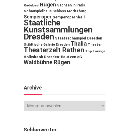
Rügen
Sachsen in Paris
Radebeul
Schauspielhaus
Schloss Moritzburg
Semperoper
Semperopernball
Staatliche
Kunstsammlungen
Dresden
Staatsschauspiel Dresden
Thalia
Städtische Galerie Dresden
Theater
Theaterzelt Rathen
Top Lounge
Volksbank Dresden-Bautzen eG
Waldbühne Rügen
Archive
Schlagwörter