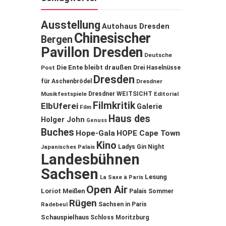
Ausstellung
Autohaus Dresden
Chinesischer
Bergen
Pavillon Dresden
Deutsche
Die Ente bleibt draußen
Post
Drei Haselnüsse
Dresden
für Aschenbrödel
Dresdner
Musikfestspiele
Dresdner WEITSICHT
Editorial
Filmkritik
ElbUferei
Galerie
Film
Haus des
Holger John
Genuss
Buches
Hope-Gala
HOPE Cape Town
Kino
Ladys Gin Night
Japanisches Palais
Landesbühnen
Sachsen
Lesung
La Saxe à Paris
Open Air
Loriot
Meißen
Palais Sommer
Rügen
Sachsen in Paris
Radebeul
Schauspielhaus
Schloss Moritzburg