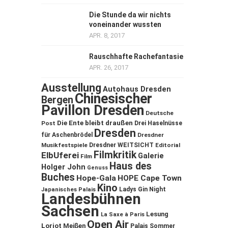
Die Stunde da wir nichts
voneinander wussten
APR. 8, 2017
Rauschhafte Rachefantasie
APR. 26, 2017
Ausstellung
Autohaus Dresden
Chinesischer
Bergen
Pavillon Dresden
Deutsche
Die Ente bleibt draußen
Post
Drei Haselnüsse
Dresden
für Aschenbrödel
Dresdner
Musikfestspiele
Dresdner WEITSICHT
Editorial
Filmkritik
ElbUferei
Galerie
Film
Haus des
Holger John
Genuss
Buches
Hope-Gala
HOPE Cape Town
Kino
Ladys Gin Night
Japanisches Palais
Landesbühnen
Sachsen
Lesung
La Saxe à Paris
Open Air
Loriot
Meißen
Palais Sommer