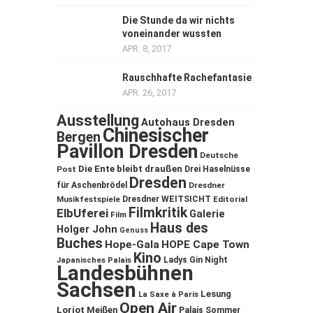
Die Stunde da wir nichts
voneinander wussten
APR. 8, 2017
Rauschhafte Rachefantasie
APR. 26, 2017
Ausstellung
Autohaus Dresden
Chinesischer
Bergen
Pavillon Dresden
Deutsche
Die Ente bleibt draußen
Post
Drei Haselnüsse
Dresden
für Aschenbrödel
Dresdner
Musikfestspiele
Dresdner WEITSICHT
Editorial
Filmkritik
ElbUferei
Galerie
Film
Haus des
Holger John
Genuss
Buches
Hope-Gala
HOPE Cape Town
Kino
Ladys Gin Night
Japanisches Palais
Landesbühnen
Sachsen
Lesung
La Saxe à Paris
Open Air
Loriot
Meißen
Palais Sommer