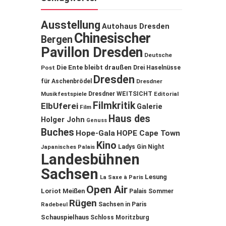
Ausstellung
Autohaus Dresden
Chinesischer
Bergen
Pavillon Dresden
Deutsche
Die Ente bleibt draußen
Post
Drei Haselnüsse
Dresden
für Aschenbrödel
Dresdner
Musikfestspiele
Dresdner WEITSICHT
Editorial
Filmkritik
ElbUferei
Galerie
Film
Haus des
Holger John
Genuss
Buches
Hope-Gala
HOPE Cape Town
Kino
Ladys Gin Night
Japanisches Palais
Landesbühnen
Sachsen
Lesung
La Saxe à Paris
Open Air
Loriot
Meißen
Palais Sommer
Rügen
Sachsen in Paris
Radebeul
Schauspielhaus
Schloss Moritzburg