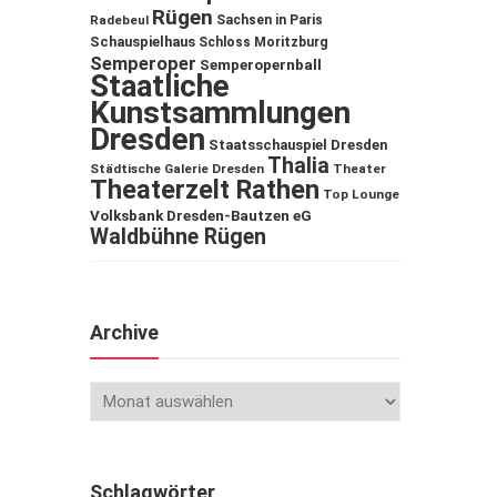
Rügen
Sachsen in Paris
Radebeul
Schauspielhaus
Schloss Moritzburg
Semperoper
Semperopernball
Staatliche
Kunstsammlungen
Dresden
Staatsschauspiel Dresden
Thalia
Städtische Galerie Dresden
Theater
Theaterzelt Rathen
Top Lounge
Volksbank Dresden-Bautzen eG
Waldbühne Rügen
Archive
Schlagwörter