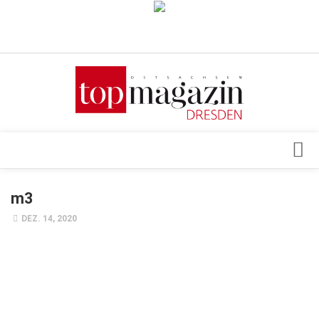
Verkaufsstellen
Abonnement
Kontakt, Impressum
Datenschutzerklärung
AGB
Architektur & Design
m3
Top Gesundheitsforum Dresden / Ostsachsen
Events
DEZ. 14, 2020
Mediadaten
Genuss
Geschäft
gesund & schön
Gesellschaft