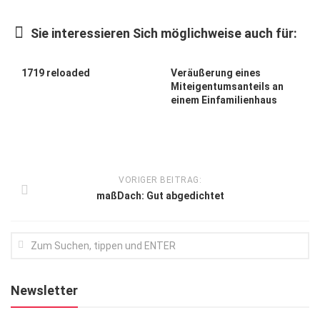
Kunst & Kultur
Sie interessieren Sich möglichweise auch für:
Lifestyle
Ausflug & Reise
1719 reloaded
Veräußerung eines
Miteigentumsanteils an
Podcast
einem Einfamilienhaus
Top Branchen
SACHSEN IN PARIS
VORIGER BEITRAG:
maßDach: Gut abgedichtet
Newsletter