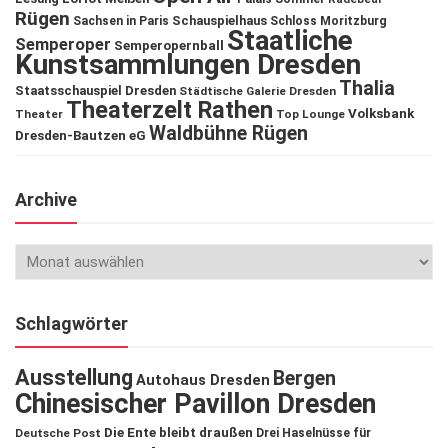
Rügen
Schauspielhaus
Sachsen in Paris
Schloss Moritzburg
Staatliche
Semperoper
Semperopernball
Kunstsammlungen Dresden
Thalia
Staatsschauspiel Dresden
Städtische Galerie Dresden
Theaterzelt Rathen
Volksbank
Theater
Top Lounge
Waldbühne Rügen
Dresden-Bautzen eG
Archive
Schlagwörter
Ausstellung
Bergen
Autohaus Dresden
Chinesischer Pavillon Dresden
Die Ente bleibt draußen
Deutsche Post
Drei Haselnüsse für