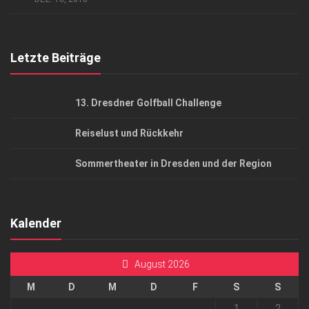
Top Gesundheitsforum Dresden / Ostsachsen
Mediadaten
Letzte Beiträge
13. Dresdner Golfball Challenge
Reiselust und Rückkehr
Sommertheater in Dresden und der Region
Kalender
August 2026
M
D
M
D
F
S
S
1
2