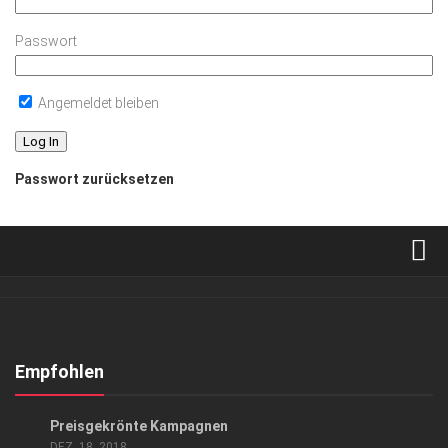
Passwort
Angemeldet bleiben
Passwort zurücksetzen
Verkaufsstellen
Abonnement
Kontakt, Impressum
Empfohlen
Datenschutzerklärung
GESCHÄFT
/
GESELLSCHAFT
Preisgekrönte Kampagnen
AGB
DEZ. 18, 2018