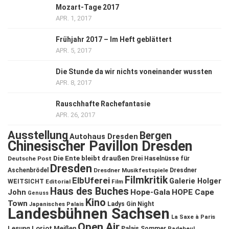
Mozart-Tage 2017
APR. 1, 2017
Frühjahr 2017 – Im Heft geblättert
APR. 5, 2017
Die Stunde da wir nichts voneinander wussten
APR. 8, 2017
Rauschhafte Rachefantasie
APR. 26, 2017
Ausstellung
Bergen
Autohaus Dresden
Chinesischer Pavillon Dresden
Die Ente bleibt draußen
Deutsche Post
Drei Haselnüsse für
Dresden
Aschenbrödel
Dresdner Musikfestspiele
Dresdner
Filmkritik
ElbUferei
Galerie Holger
WEITSICHT
Editorial
Film
Haus des Buches
John
Hope-Gala
HOPE Cape
Genuss
Kino
Town
Ladys Gin Night
Japanisches Palais
Landesbühnen Sachsen
La Saxe à Paris
Open Air
Lesung
Loriot
Meißen
Palais Sommer
Radebeul