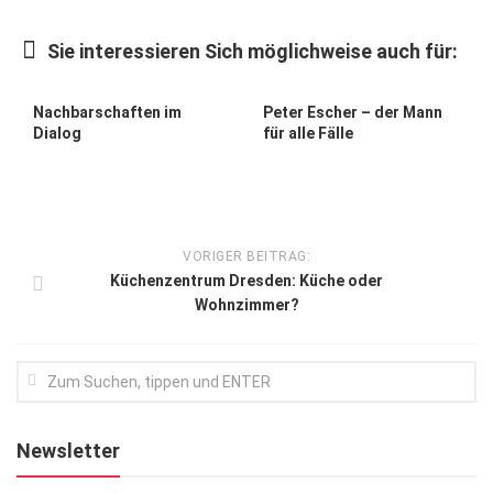
Kunst & Kultur
Sie interessieren Sich möglichweise auch für:
Lifestyle
Ausflug & Reise
Nachbarschaften im
Peter Escher – der Mann
Dialog
für alle Fälle
Podcast
Top Branchen
SACHSEN IN PARIS
VORIGER BEITRAG:
Küchenzentrum Dresden: Küche oder
Wohnzimmer?
Newsletter