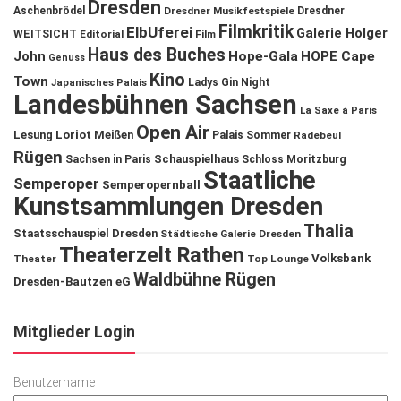
Dresden
Aschenbrödel
Dresdner Musikfestspiele
Dresdner
Filmkritik
ElbUferei
Galerie Holger
WEITSICHT
Editorial
Film
Haus des Buches
John
Hope-Gala
HOPE Cape
Genuss
Kino
Town
Ladys Gin Night
Japanisches Palais
Landesbühnen Sachsen
La Saxe à Paris
Open Air
Lesung
Loriot
Meißen
Palais Sommer
Radebeul
Rügen
Schauspielhaus
Sachsen in Paris
Schloss Moritzburg
Staatliche
Semperoper
Semperopernball
Kunstsammlungen Dresden
Thalia
Staatsschauspiel Dresden
Städtische Galerie Dresden
Theaterzelt Rathen
Volksbank
Theater
Top Lounge
Waldbühne Rügen
Dresden-Bautzen eG
Mitglieder Login
Benutzername