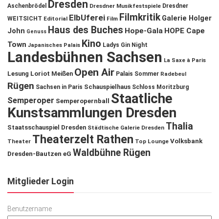
Dresden
Aschenbrödel
Dresdner Musikfestspiele
Dresdner
Filmkritik
ElbUferei
Galerie Holger
WEITSICHT
Editorial
Film
Haus des Buches
John
Hope-Gala
HOPE Cape
Genuss
Kino
Town
Ladys Gin Night
Japanisches Palais
Landesbühnen Sachsen
La Saxe à Paris
Open Air
Lesung
Loriot
Meißen
Palais Sommer
Radebeul
Rügen
Schauspielhaus
Sachsen in Paris
Schloss Moritzburg
Staatliche
Semperoper
Semperopernball
Kunstsammlungen Dresden
Thalia
Staatsschauspiel Dresden
Städtische Galerie Dresden
Theaterzelt Rathen
Volksbank
Theater
Top Lounge
Waldbühne Rügen
Dresden-Bautzen eG
Mitglieder Login
Benutzername