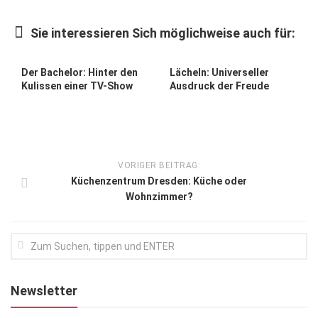
Kunst & Kultur
Sie interessieren Sich möglichweise auch für:
Lifestyle
Ausflug & Reise
Der Bachelor: Hinter den
Lächeln: Universeller
Kulissen einer TV-Show
Ausdruck der Freude
Podcast
Top Branchen
SACHSEN IN PARIS
VORIGER BEITRAG:
Küchenzentrum Dresden: Küche oder
Wohnzimmer?
Newsletter