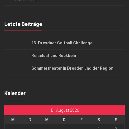
Top Gesundheitsforum Dresden / Ostsachsen
Mediadaten
Letzte Beiträge
13. Dresdner Golfball Challenge
Reiselust und Rückkehr
Sommertheater in Dresden und der Region
Kalender
August 2026
M
D
M
D
F
S
S
1
2