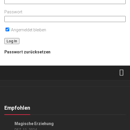
Passwort
Angemeldet bleiben
Passwort zurücksetzen
Verkaufsstellen
Abonnement
Kontakt, Impressum
Empfohlen
Datenschutzerklärung
KUNST & KULTUR
Magische Erziehung
AGB
DEZ. 11, 2024