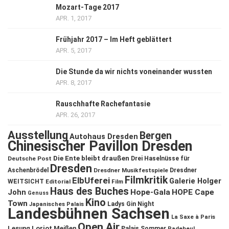
Mozart-Tage 2017
APR. 1, 2017
Frühjahr 2017 – Im Heft geblättert
APR. 5, 2017
Die Stunde da wir nichts voneinander wussten
APR. 8, 2017
Rauschhafte Rachefantasie
APR. 26, 2017
Ausstellung
Bergen
Autohaus Dresden
Chinesischer Pavillon Dresden
Die Ente bleibt draußen
Deutsche Post
Drei Haselnüsse für
Dresden
Aschenbrödel
Dresdner Musikfestspiele
Dresdner
Filmkritik
ElbUferei
Galerie Holger
WEITSICHT
Editorial
Film
Haus des Buches
John
Hope-Gala
HOPE Cape
Genuss
Kino
Town
Ladys Gin Night
Japanisches Palais
Landesbühnen Sachsen
La Saxe à Paris
Open Air
Lesung
Loriot
Meißen
Palais Sommer
Radebeul