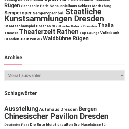
Rügen
Schauspielhaus
Sachsen in Paris
Schloss Moritzburg
Staatliche
Semperoper
Semperopernball
Kunstsammlungen Dresden
Thalia
Staatsschauspiel Dresden
Städtische Galerie Dresden
Theaterzelt Rathen
Volksbank
Theater
Top Lounge
Waldbühne Rügen
Dresden-Bautzen eG
Archive
Schlagwörter
Ausstellung
Bergen
Autohaus Dresden
Chinesischer Pavillon Dresden
Die Ente bleibt draußen
Deutsche Post
Drei Haselnüsse für