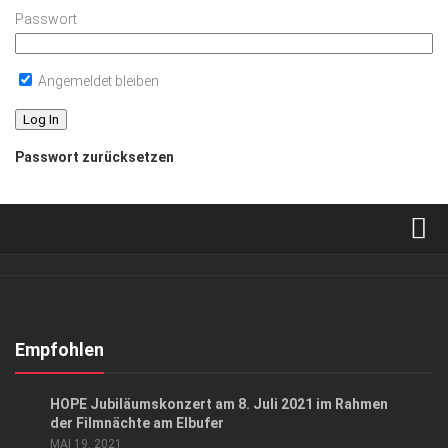
Passwort
Angemeldet bleiben
Passwort zurücksetzen
Verkaufsstellen
Abonnement
Kontakt, Impressum
Empfohlen
Datenschutzerklärung
CHARITY
/
EVENTS
HOPE Jubiläumskonzert am 8. Juli 2021 im Rahmen
AGB
der Filmnächte am Elbufer
MAI 19, 2021