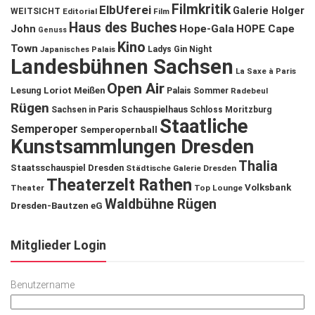
Filmkritik
ElbUferei
Galerie Holger
WEITSICHT
Editorial
Film
Haus des Buches
John
Hope-Gala
HOPE Cape
Genuss
Kino
Town
Ladys Gin Night
Japanisches Palais
Landesbühnen Sachsen
La Saxe à Paris
Open Air
Lesung
Loriot
Meißen
Palais Sommer
Radebeul
Rügen
Schauspielhaus
Sachsen in Paris
Schloss Moritzburg
Staatliche
Semperoper
Semperopernball
Kunstsammlungen Dresden
Thalia
Staatsschauspiel Dresden
Städtische Galerie Dresden
Theaterzelt Rathen
Volksbank
Theater
Top Lounge
Waldbühne Rügen
Dresden-Bautzen eG
Mitglieder Login
Benutzername