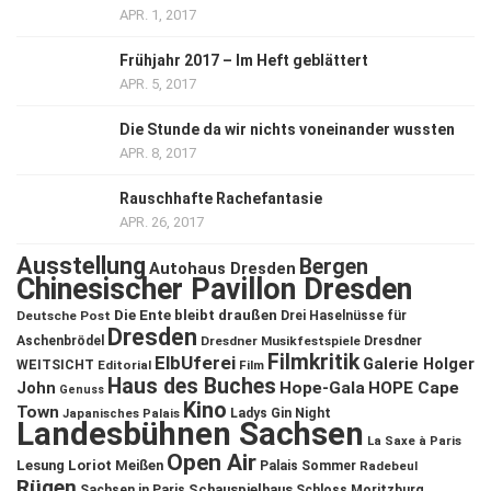
APR. 1, 2017
Frühjahr 2017 – Im Heft geblättert
APR. 5, 2017
Die Stunde da wir nichts voneinander wussten
APR. 8, 2017
Rauschhafte Rachefantasie
APR. 26, 2017
Ausstellung
Bergen
Autohaus Dresden
Chinesischer Pavillon Dresden
Die Ente bleibt draußen
Deutsche Post
Drei Haselnüsse für
Dresden
Aschenbrödel
Dresdner Musikfestspiele
Dresdner
Filmkritik
ElbUferei
Galerie Holger
WEITSICHT
Editorial
Film
Haus des Buches
John
Hope-Gala
HOPE Cape
Genuss
Kino
Town
Ladys Gin Night
Japanisches Palais
Landesbühnen Sachsen
La Saxe à Paris
Open Air
Lesung
Loriot
Meißen
Palais Sommer
Radebeul
Rügen
Schauspielhaus
Sachsen in Paris
Schloss Moritzburg