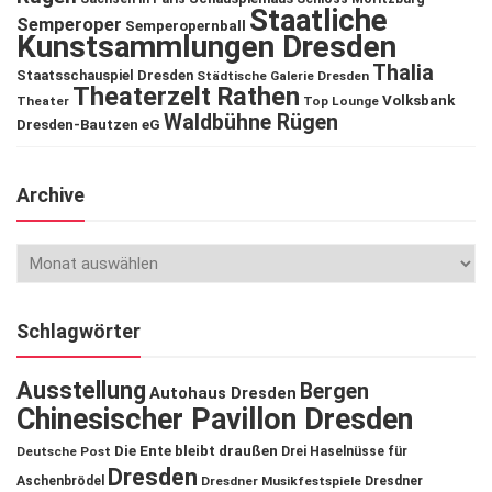
Staatliche
Semperoper
Semperopernball
Kunstsammlungen Dresden
Thalia
Staatsschauspiel Dresden
Städtische Galerie Dresden
Theaterzelt Rathen
Volksbank
Theater
Top Lounge
Waldbühne Rügen
Dresden-Bautzen eG
Archive
Schlagwörter
Ausstellung
Bergen
Autohaus Dresden
Chinesischer Pavillon Dresden
Die Ente bleibt draußen
Deutsche Post
Drei Haselnüsse für
Dresden
Aschenbrödel
Dresdner Musikfestspiele
Dresdner