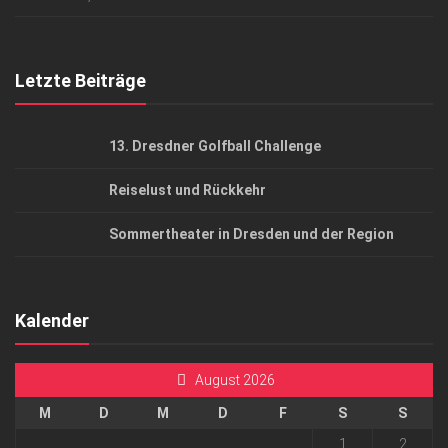
Top Gesundheitsforum Dresden / Ostsachsen
Mediadaten
Letzte Beiträge
13. Dresdner Golfball Challenge
Reiselust und Rückkehr
Sommertheater in Dresden und der Region
Kalender
August 2026
M
D
M
D
F
S
S
1
2