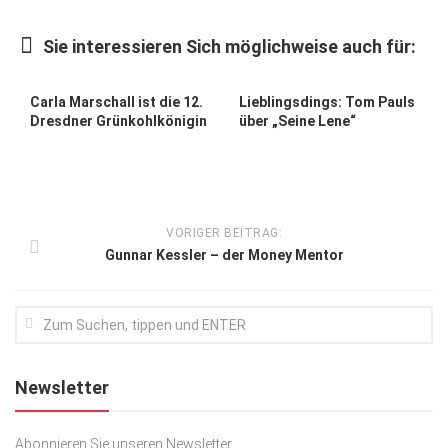
Kunst & Kultur
Sie interessieren Sich möglichweise auch für:
Lifestyle
Ausflug & Reise
Carla Marschall ist die 12.
Lieblingsdings: Tom Pauls
Dresdner Grünkohlkönigin
über „Seine Lene“
Podcast
Top Branchen
SACHSEN IN PARIS
VORIGER BEITRAG:
Gunnar Kessler – der Money Mentor
Newsletter
Abonnieren Sie unseren Newsletter