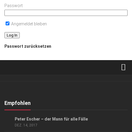
Passwort
Angemeldet bleiben
Passwort zurücksetzen
Verkaufsstellen
Abonnement
Kontakt, Impressum
Empfohlen
Datenschutzerklärung
GESCHÄFT
/
GESELLSCHAFT
Peter Escher – der Mann für alle Fälle
AGB
DEZ. 14, 2017