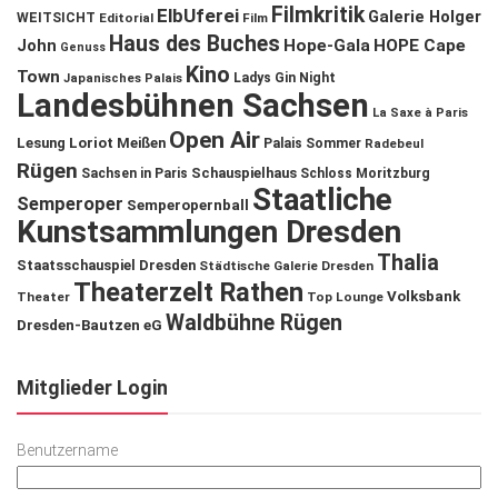
Filmkritik
ElbUferei
Galerie Holger
WEITSICHT
Editorial
Film
Haus des Buches
John
Hope-Gala
HOPE Cape
Genuss
Kino
Town
Ladys Gin Night
Japanisches Palais
Landesbühnen Sachsen
La Saxe à Paris
Open Air
Lesung
Loriot
Meißen
Palais Sommer
Radebeul
Rügen
Schauspielhaus
Sachsen in Paris
Schloss Moritzburg
Staatliche
Semperoper
Semperopernball
Kunstsammlungen Dresden
Thalia
Staatsschauspiel Dresden
Städtische Galerie Dresden
Theaterzelt Rathen
Volksbank
Theater
Top Lounge
Waldbühne Rügen
Dresden-Bautzen eG
Mitglieder Login
Benutzername