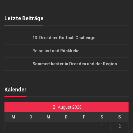
Top Gesundheitsforum Dresden / Ostsachsen
Mediadaten
Letzte Beiträge
13. Dresdner Golfball Challenge
Reiselust und Rückkehr
Sommertheater in Dresden und der Region
Kalender
August 2026
M
D
M
D
F
S
S
1
2