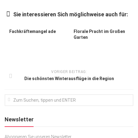
Kunst & Kultur
Sie interessieren Sich möglichweise auch für:
Lifestyle
Ausflug & Reise
Fachkräftemangel ade
Florale Pracht im Großen
Garten
Podcast
Top Branchen
SACHSEN IN PARIS
VORIGER BEITRAG:
Die schönsten Winterausflüge in die Region
Newsletter
Abonnieren Sie unseren Newsletter