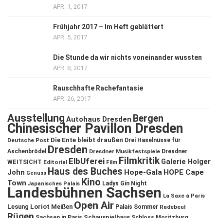
APR. 1, 2017
Frühjahr 2017 – Im Heft geblättert
APR. 5, 2017
Die Stunde da wir nichts voneinander wussten
APR. 8, 2017
Rauschhafte Rachefantasie
APR. 26, 2017
Ausstellung
Bergen
Autohaus Dresden
Chinesischer Pavillon Dresden
Die Ente bleibt draußen
Deutsche Post
Drei Haselnüsse für
Dresden
Aschenbrödel
Dresdner Musikfestspiele
Dresdner
Filmkritik
ElbUferei
Galerie Holger
WEITSICHT
Editorial
Film
Haus des Buches
John
Hope-Gala
HOPE Cape
Genuss
Kino
Town
Ladys Gin Night
Japanisches Palais
Landesbühnen Sachsen
La Saxe à Paris
Open Air
Lesung
Loriot
Meißen
Palais Sommer
Radebeul
Rügen
Schauspielhaus
Sachsen in Paris
Schloss Moritzburg