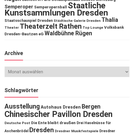
Staatliche
Semperoper
Semperopernball
Kunstsammlungen Dresden
Thalia
Staatsschauspiel Dresden
Städtische Galerie Dresden
Theaterzelt Rathen
Volksbank
Theater
Top Lounge
Waldbühne Rügen
Dresden-Bautzen eG
Archive
Schlagwörter
Ausstellung
Bergen
Autohaus Dresden
Chinesischer Pavillon Dresden
Die Ente bleibt draußen
Deutsche Post
Drei Haselnüsse für
Dresden
Aschenbrödel
Dresdner Musikfestspiele
Dresdner