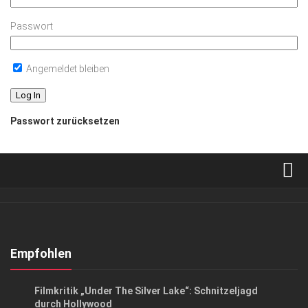
Passwort
Angemeldet bleiben
Passwort zurücksetzen
Verkaufsstellen
Abonnement
Kontakt, Impressum
Empfohlen
Datenschutzerklärung
KUNST & KULTUR
Filmkritik „Under The Silver Lake“: Schnitzeljagd
AGB
durch Hollywood