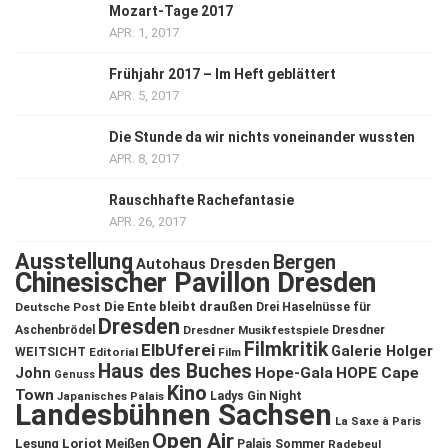
Mozart-Tage 2017
APR. 1, 2017
Frühjahr 2017 – Im Heft geblättert
APR. 5, 2017
Die Stunde da wir nichts voneinander wussten
APR. 8, 2017
Rauschhafte Rachefantasie
APR. 26, 2017
Ausstellung
Bergen
Autohaus Dresden
Chinesischer Pavillon Dresden
Die Ente bleibt draußen
Deutsche Post
Drei Haselnüsse für
Dresden
Aschenbrödel
Dresdner Musikfestspiele
Dresdner
Filmkritik
ElbUferei
Galerie Holger
WEITSICHT
Editorial
Film
Haus des Buches
John
Hope-Gala
HOPE Cape
Genuss
Kino
Town
Ladys Gin Night
Japanisches Palais
Landesbühnen Sachsen
La Saxe à Paris
Open Air
Lesung
Loriot
Meißen
Palais Sommer
Radebeul