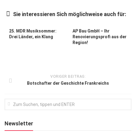
Kunst & Kultur
Sie interessieren Sich möglichweise auch für:
Lifestyle
Ausflug & Reise
25. MDR Musiksommer:
AP Bau GmbH – Ihr
Drei Länder, ein Klang
Renovierungsprofi aus der
Podcast
Region!
Top Branchen
SACHSEN IN PARIS
VORIGER BEITRAG:
Botschafter der Geschichte Frankreichs
Newsletter