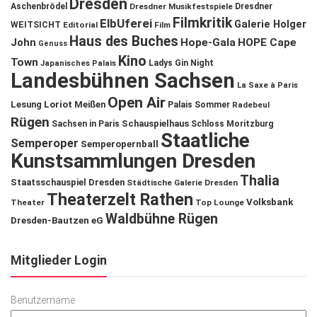
Dresden
Aschenbrödel
Dresdner Musikfestspiele
Dresdner
Filmkritik
ElbUferei
Galerie Holger
WEITSICHT
Editorial
Film
Haus des Buches
John
Hope-Gala
HOPE Cape
Genuss
Kino
Town
Ladys Gin Night
Japanisches Palais
Landesbühnen Sachsen
La Saxe à Paris
Open Air
Lesung
Loriot
Meißen
Palais Sommer
Radebeul
Rügen
Schauspielhaus
Sachsen in Paris
Schloss Moritzburg
Staatliche
Semperoper
Semperopernball
Kunstsammlungen Dresden
Thalia
Staatsschauspiel Dresden
Städtische Galerie Dresden
Theaterzelt Rathen
Volksbank
Theater
Top Lounge
Waldbühne Rügen
Dresden-Bautzen eG
Mitglieder Login
Benutzername