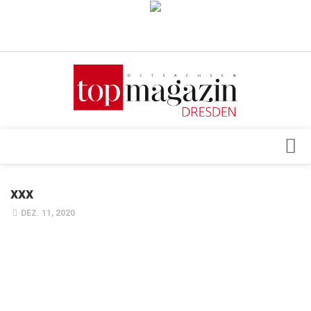
Verkaufsstellen
Abonnement
Kontakt, Impressum
Datenschutzerklärung
AGB
Architektur & Design
xxx
Top Gesundheitsforum Dresden / Ostsachsen
Events
DEZ. 11, 2020
Mediadaten
Genuss
Geschäft
gesund & schön
Gesellschaft