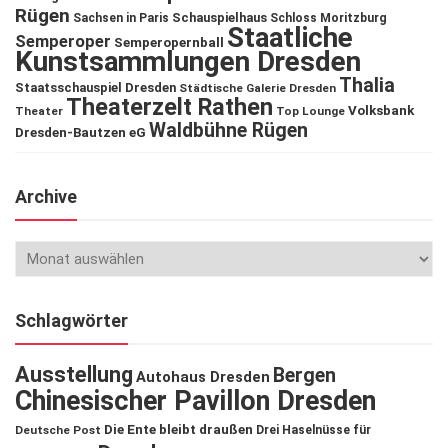
Rügen
Schauspielhaus
Sachsen in Paris
Schloss Moritzburg
Staatliche
Semperoper
Semperopernball
Kunstsammlungen Dresden
Thalia
Staatsschauspiel Dresden
Städtische Galerie Dresden
Theaterzelt Rathen
Volksbank
Theater
Top Lounge
Waldbühne Rügen
Dresden-Bautzen eG
Archive
Schlagwörter
Ausstellung
Bergen
Autohaus Dresden
Chinesischer Pavillon Dresden
Die Ente bleibt draußen
Deutsche Post
Drei Haselnüsse für