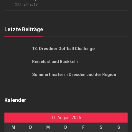
OKT. 24, 2018
Top Gesundheitsforum Dresden / Ostsachsen
Mediadaten
Letzte Beiträge
13. Dresdner Golfball Challenge
Reiselust und Rückkehr
Sommertheater in Dresden und der Region
Kalender
August 2026
M
D
M
D
F
S
S