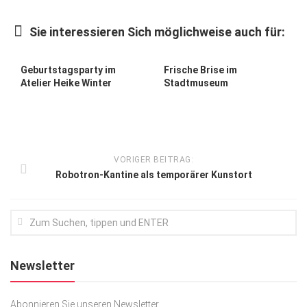
Kunst & Kultur
Sie interessieren Sich möglichweise auch für:
Lifestyle
Ausflug & Reise
Geburtstagsparty im
Frische Brise im
Atelier Heike Winter
Stadtmuseum
Podcast
Top Branchen
SACHSEN IN PARIS
VORIGER BEITRAG:
Robotron-Kantine als temporärer Kunstort
Newsletter
Abonnieren Sie unseren Newsletter