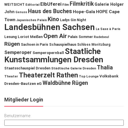
Filmkritik
ElbUferei
Galerie Holger
WEITSICHT
Editorial
Film
Haus des Buches
John
Hope-Gala
HOPE Cape
Genuss
Kino
Town
Ladys Gin Night
Japanisches Palais
Landesbühnen Sachsen
La Saxe à Paris
Open Air
Lesung
Loriot
Meißen
Palais Sommer
Radebeul
Rügen
Schauspielhaus
Sachsen in Paris
Schloss Moritzburg
Staatliche
Semperoper
Semperopernball
Kunstsammlungen Dresden
Thalia
Staatsschauspiel Dresden
Städtische Galerie Dresden
Theaterzelt Rathen
Volksbank
Theater
Top Lounge
Waldbühne Rügen
Dresden-Bautzen eG
Mitglieder Login
Benutzername