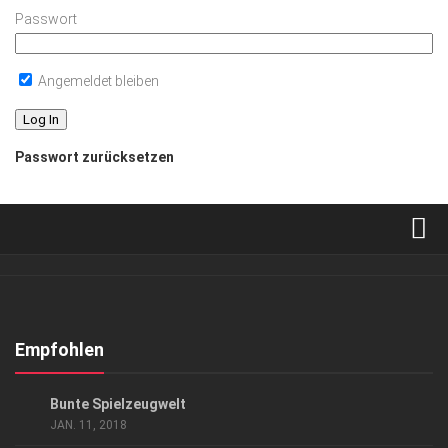
Passwort
Angemeldet bleiben
Passwort zurücksetzen
Verkaufsstellen
Abonnement
Kontakt, Impressum
Empfohlen
Datenschutzerklärung
GESELLSCHAFT
Bunte Spielzeugwelt
AGB
JAN. 11, 2018