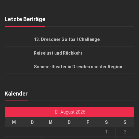
Top Gesundheitsforum Dresden / Ostsachsen
Mediadaten
Letzte Beiträge
13. Dresdner Golfball Challenge
Reiselust und Rückkehr
Sommertheater in Dresden und der Region
Kalender
August 2026
M
D
M
D
F
S
S
1
2