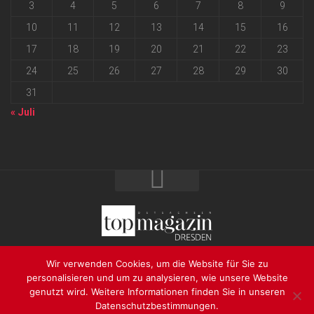
3
4
5
6
7
8
9
10
11
12
13
14
15
16
17
18
19
20
21
22
23
24
25
26
27
28
29
30
31
« Juli
2026 progressmedia Verlag & Werbeagentur GmbH • Bautzner
Wir verwenden Cookies, um die Website für Sie zu
Landstraße 62 • 01324 Dresden
personalisieren und um zu analysieren, wie unsere Website
genutzt wird. Weitere Informationen finden Sie in unseren
Datenschutzbestimmungen.