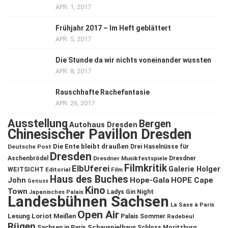
APR. 1, 2017
Frühjahr 2017 – Im Heft geblättert
APR. 5, 2017
Die Stunde da wir nichts voneinander wussten
APR. 8, 2017
Rauschhafte Rachefantasie
APR. 26, 2017
Ausstellung
Bergen
Autohaus Dresden
Chinesischer Pavillon Dresden
Die Ente bleibt draußen
Deutsche Post
Drei Haselnüsse für
Dresden
Aschenbrödel
Dresdner Musikfestspiele
Dresdner
Filmkritik
ElbUferei
Galerie Holger
WEITSICHT
Editorial
Film
Haus des Buches
John
Hope-Gala
HOPE Cape
Genuss
Kino
Town
Ladys Gin Night
Japanisches Palais
Landesbühnen Sachsen
La Saxe à Paris
Open Air
Lesung
Loriot
Meißen
Palais Sommer
Radebeul
Rügen
Schauspielhaus
Sachsen in Paris
Schloss Moritzburg