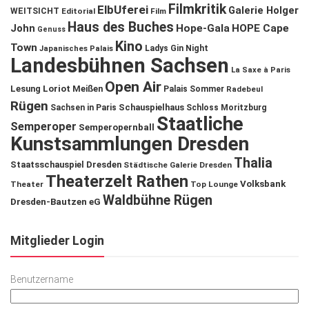
Filmkritik
ElbUferei
Galerie Holger
WEITSICHT
Editorial
Film
Haus des Buches
John
Hope-Gala
HOPE Cape
Genuss
Kino
Town
Ladys Gin Night
Japanisches Palais
Landesbühnen Sachsen
La Saxe à Paris
Open Air
Lesung
Loriot
Meißen
Palais Sommer
Radebeul
Rügen
Schauspielhaus
Sachsen in Paris
Schloss Moritzburg
Staatliche
Semperoper
Semperopernball
Kunstsammlungen Dresden
Thalia
Staatsschauspiel Dresden
Städtische Galerie Dresden
Theaterzelt Rathen
Volksbank
Theater
Top Lounge
Waldbühne Rügen
Dresden-Bautzen eG
Mitglieder Login
Benutzername