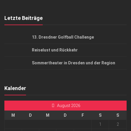
Top Gesundheitsforum Dresden / Ostsachsen
Mediadaten
Letzte Beiträge
13. Dresdner Golfball Challenge
Reiselust und Rückkehr
Sommertheater in Dresden und der Region
Kalender
August 2026
M
D
M
D
F
S
S
1
2