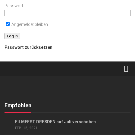
Passwort
Angemeldet bleiben
Passwort zurücksetzen
Verkaufsstellen
Abonnement
Kontakt, Impressum
Empfohlen
Datenschutzerklärung
EVENTS
/
KUNST & KULTUR
FILMFEST DRESDEN auf Juli verschoben
AGB
FEB. 15, 2021