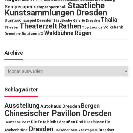
Staatliche
Semperoper
Semperopernball
Kunstsammlungen Dresden
Thalia
Staatsschauspiel Dresden
Städtische Galerie Dresden
Theaterzelt Rathen
Volksbank
Theater
Top Lounge
Waldbühne Rügen
Dresden-Bautzen eG
Archive
Schlagwörter
Ausstellung
Bergen
Autohaus Dresden
Chinesischer Pavillon Dresden
Die Ente bleibt draußen
Deutsche Post
Drei Haselnüsse für
Dresden
Aschenbrödel
Dresdner Musikfestspiele
Dresdner