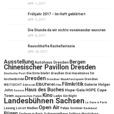
APR. 1, 2017
Frühjahr 2017 – Im Heft geblättert
APR. 5, 2017
Die Stunde da wir nichts voneinander wussten
APR. 8, 2017
Rauschhafte Rachefantasie
APR. 26, 2017
Ausstellung
Bergen
Autohaus Dresden
Chinesischer Pavillon Dresden
Die Ente bleibt draußen
Deutsche Post
Drei Haselnüsse für
Dresden
Aschenbrödel
Dresdner Musikfestspiele
Dresdner
Filmkritik
ElbUferei
Galerie Holger
WEITSICHT
Editorial
Film
Haus des Buches
John
Hope-Gala
HOPE Cape
Genuss
Kino
Town
Ladys Gin Night
Japanisches Palais
Landesbühnen Sachsen
La Saxe à Paris
Open Air
Lesung
Loriot
Meißen
Palais Sommer
Radebeul
Rügen
Schauspielhaus
Sachsen in Paris
Schloss Moritzburg