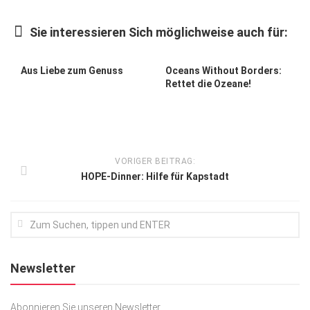
Kunst & Kultur
Sie interessieren Sich möglichweise auch für:
Lifestyle
Ausflug & Reise
Aus Liebe zum Genuss
Oceans Without Borders:
Rettet die Ozeane!
Podcast
Top Branchen
SACHSEN IN PARIS
VORIGER BEITRAG:
HOPE-Dinner: Hilfe für Kapstadt
Newsletter
Abonnieren Sie unseren Newsletter