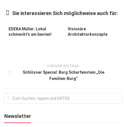
Kunst & Kultur
Sie interessieren Sich möglichweise auch für:
Lifestyle
Ausflug & Reise
EDEKA Müller: Lokal
Visionäre
schmeckt’s am besten!
Architekturkonzepte
Podcast
Top Branchen
SACHSEN IN PARIS
VORIGER BEITRAG:
Schlösser Special: Burg Scharfenstein „Die
Familien-Burg“
Newsletter