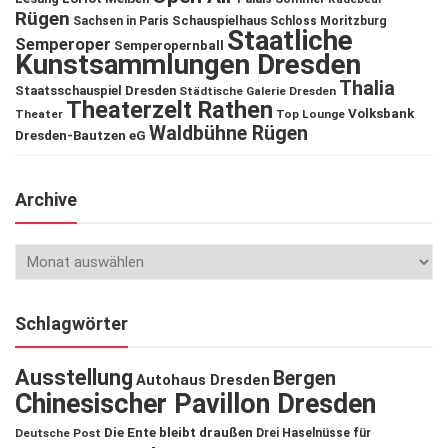
Rügen
Schauspielhaus
Sachsen in Paris
Schloss Moritzburg
Staatliche
Semperoper
Semperopernball
Kunstsammlungen Dresden
Thalia
Staatsschauspiel Dresden
Städtische Galerie Dresden
Theaterzelt Rathen
Volksbank
Theater
Top Lounge
Waldbühne Rügen
Dresden-Bautzen eG
Archive
Schlagwörter
Ausstellung
Bergen
Autohaus Dresden
Chinesischer Pavillon Dresden
Die Ente bleibt draußen
Deutsche Post
Drei Haselnüsse für