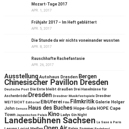
Mozart-Tage 2017
APR. 1, 2017
Frühjahr 2017 – Im Heft geblättert
APR. 5, 2017
Die Stunde da wir nichts voneinander wussten
APR. 8, 2017
Rauschhafte Rachefantasie
APR. 26, 2017
Ausstellung
Bergen
Autohaus Dresden
Chinesischer Pavillon Dresden
Die Ente bleibt draußen
Deutsche Post
Drei Haselnüsse für
Dresden
Aschenbrödel
Dresdner Musikfestspiele
Dresdner
Filmkritik
ElbUferei
Galerie Holger
WEITSICHT
Editorial
Film
Haus des Buches
John
Hope-Gala
HOPE Cape
Genuss
Kino
Town
Ladys Gin Night
Japanisches Palais
Landesbühnen Sachsen
La Saxe à Paris
Open Air
Lesung
Loriot
Meißen
Palais Sommer
Radebeul