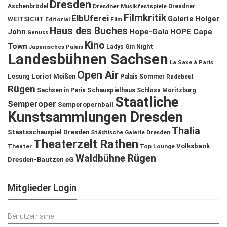
Dresden
Aschenbrödel
Dresdner Musikfestspiele
Dresdner
Filmkritik
ElbUferei
Galerie Holger
WEITSICHT
Editorial
Film
Haus des Buches
John
Hope-Gala
HOPE Cape
Genuss
Kino
Town
Ladys Gin Night
Japanisches Palais
Landesbühnen Sachsen
La Saxe à Paris
Open Air
Lesung
Loriot
Meißen
Palais Sommer
Radebeul
Rügen
Schauspielhaus
Sachsen in Paris
Schloss Moritzburg
Staatliche
Semperoper
Semperopernball
Kunstsammlungen Dresden
Thalia
Staatsschauspiel Dresden
Städtische Galerie Dresden
Theaterzelt Rathen
Volksbank
Theater
Top Lounge
Waldbühne Rügen
Dresden-Bautzen eG
Mitglieder Login
Benutzername