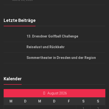
Top Gesundheitsforum Dresden / Ostsachsen
Mediadaten
Letzte Beiträge
13. Dresdner Golfball Challenge
Reiselust und Rückkehr
Sommertheater in Dresden und der Region
Kalender
August 2026
M
D
M
D
F
S
S
1
2