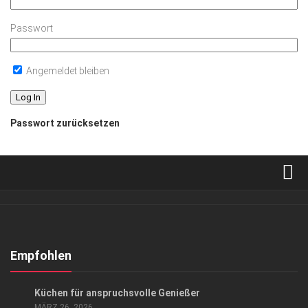
Passwort
Angemeldet bleiben
Passwort zurücksetzen
Verkaufsstellen
Abonnement
Kontakt, Impressum
Empfohlen
Datenschutzerklärung
ANZEIGE
/
ARCHITEKTUR & DESIGN
/
GENUSS
Küchen für anspruchsvolle Genießer
AGB
MÄRZ 26, 2026