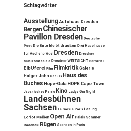
Schlagwörter
Ausstellung
Autohaus Dresden
Chinesischer
Bergen
Pavillon Dresden
Deutsche
Die Ente bleibt draußen
Post
Drei Haselnüsse
Dresden
für Aschenbrödel
Dresdner
Musikfestspiele
Dresdner WEITSICHT
Editorial
Filmkritik
ElbUferei
Galerie
Film
Haus des
Holger John
Genuss
Buches
Hope-Gala
HOPE Cape Town
Kino
Ladys Gin Night
Japanisches Palais
Landesbühnen
Sachsen
Lesung
La Saxe à Paris
Open Air
Loriot
Meißen
Palais Sommer
Rügen
Sachsen in Paris
Radebeul