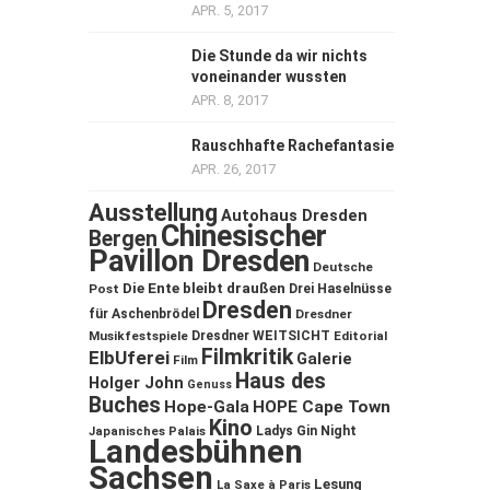
APR. 5, 2017
Die Stunde da wir nichts
voneinander wussten
APR. 8, 2017
Rauschhafte Rachefantasie
APR. 26, 2017
Ausstellung
Autohaus Dresden
Chinesischer
Bergen
Pavillon Dresden
Deutsche
Die Ente bleibt draußen
Post
Drei Haselnüsse
Dresden
für Aschenbrödel
Dresdner
Musikfestspiele
Dresdner WEITSICHT
Editorial
Filmkritik
ElbUferei
Galerie
Film
Haus des
Holger John
Genuss
Buches
Hope-Gala
HOPE Cape Town
Kino
Ladys Gin Night
Japanisches Palais
Landesbühnen
Sachsen
Lesung
La Saxe à Paris