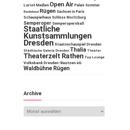
Open Air
Loriot
Meißen
Palais Sommer
Rügen
Sachsen in Paris
Radebeul
Schauspielhaus
Schloss Moritzburg
Semperoper
Semperopernball
Staatliche
Kunstsammlungen
Dresden
Staatsschauspiel Dresden
Thalia
Städtische Galerie Dresden
Theater
Theaterzelt Rathen
Top Lounge
Volksbank Dresden-Bautzen eG
Waldbühne Rügen
Archive