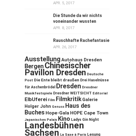
APR. 5, 2017
Die Stunde da wir nichts
voneinander wussten
APR. 8, 2017
Rauschhafte Rachefantasie
APR. 26, 2017
Ausstellung
Autohaus Dresden
Chinesischer
Bergen
Pavillon Dresden
Deutsche
Die Ente bleibt draußen
Post
Drei Haselnüsse
Dresden
für Aschenbrödel
Dresdner
Musikfestspiele
Dresdner WEITSICHT
Editorial
Filmkritik
ElbUferei
Galerie
Film
Haus des
Holger John
Genuss
Buches
Hope-Gala
HOPE Cape Town
Kino
Ladys Gin Night
Japanisches Palais
Landesbühnen
Sachsen
Lesung
La Saxe à Paris