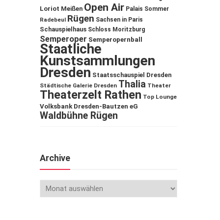
Open Air
Loriot
Meißen
Palais Sommer
Rügen
Sachsen in Paris
Radebeul
Schauspielhaus
Schloss Moritzburg
Semperoper
Semperopernball
Staatliche
Kunstsammlungen
Dresden
Staatsschauspiel Dresden
Thalia
Städtische Galerie Dresden
Theater
Theaterzelt Rathen
Top Lounge
Volksbank Dresden-Bautzen eG
Waldbühne Rügen
Archive