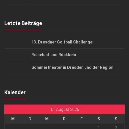
Top Gesundheitsforum Dresden / Ostsachsen
Mediadaten
Letzte Beiträge
13. Dresdner Golfball Challenge
Reiselust und Rückkehr
Sommertheater in Dresden und der Region
Kalender
August 2026
M
D
M
D
F
S
S
1
2