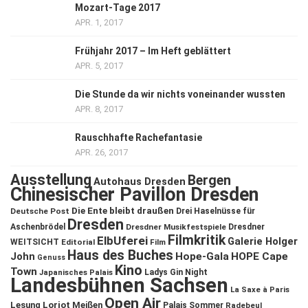
Mozart-Tage 2017
APR. 1, 2017
Frühjahr 2017 – Im Heft geblättert
APR. 5, 2017
Die Stunde da wir nichts voneinander wussten
APR. 8, 2017
Rauschhafte Rachefantasie
APR. 26, 2017
Ausstellung
Bergen
Autohaus Dresden
Chinesischer Pavillon Dresden
Die Ente bleibt draußen
Deutsche Post
Drei Haselnüsse für
Dresden
Aschenbrödel
Dresdner Musikfestspiele
Dresdner
Filmkritik
ElbUferei
Galerie Holger
WEITSICHT
Editorial
Film
Haus des Buches
John
Hope-Gala
HOPE Cape
Genuss
Kino
Town
Ladys Gin Night
Japanisches Palais
Landesbühnen Sachsen
La Saxe à Paris
Open Air
Lesung
Loriot
Meißen
Palais Sommer
Radebeul