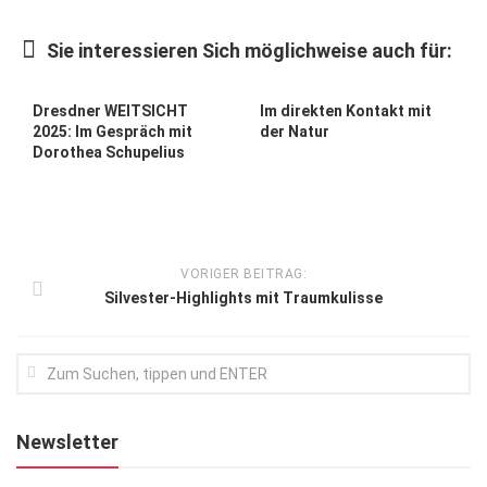
Kunst & Kultur
Sie interessieren Sich möglichweise auch für:
Lifestyle
Ausflug & Reise
Dresdner WEITSICHT
Im direkten Kontakt mit
2025: Im Gespräch mit
der Natur
Podcast
Dorothea Schupelius
Top Branchen
SACHSEN IN PARIS
VORIGER BEITRAG:
Silvester-Highlights mit Traumkulisse
Newsletter