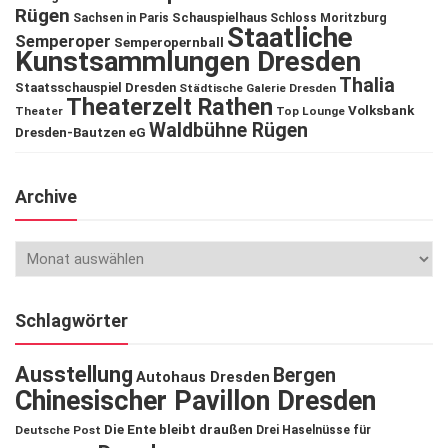
Rügen
Schauspielhaus
Sachsen in Paris
Schloss Moritzburg
Staatliche
Semperoper
Semperopernball
Kunstsammlungen Dresden
Thalia
Staatsschauspiel Dresden
Städtische Galerie Dresden
Theaterzelt Rathen
Volksbank
Theater
Top Lounge
Waldbühne Rügen
Dresden-Bautzen eG
Archive
Schlagwörter
Ausstellung
Bergen
Autohaus Dresden
Chinesischer Pavillon Dresden
Die Ente bleibt draußen
Deutsche Post
Drei Haselnüsse für