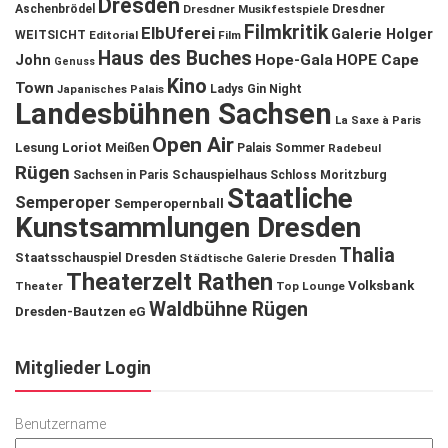
Dresden
Aschenbrödel
Dresdner Musikfestspiele
Dresdner
Filmkritik
ElbUferei
Galerie Holger
WEITSICHT
Editorial
Film
Haus des Buches
John
Hope-Gala
HOPE Cape
Genuss
Kino
Town
Ladys Gin Night
Japanisches Palais
Landesbühnen Sachsen
La Saxe à Paris
Open Air
Lesung
Loriot
Meißen
Palais Sommer
Radebeul
Rügen
Schauspielhaus
Sachsen in Paris
Schloss Moritzburg
Staatliche
Semperoper
Semperopernball
Kunstsammlungen Dresden
Thalia
Staatsschauspiel Dresden
Städtische Galerie Dresden
Theaterzelt Rathen
Volksbank
Theater
Top Lounge
Waldbühne Rügen
Dresden-Bautzen eG
Mitglieder Login
Benutzername