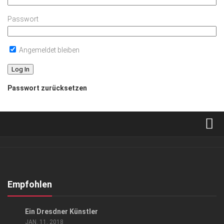
Passwort
Angemeldet bleiben
Passwort zurücksetzen
Verkaufsstellen
Abonnement
Kontakt, Impressum
Empfohlen
Datenschutzerklärung
GESELLSCHAFT
Ein Dresdner Künstler
AGB
JAN. 11, 2018