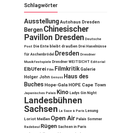
Schlagwörter
Ausstellung
Autohaus Dresden
Chinesischer
Bergen
Pavillon Dresden
Deutsche
Die Ente bleibt draußen
Post
Drei Haselnüsse
Dresden
für Aschenbrödel
Dresdner
Musikfestspiele
Dresdner WEITSICHT
Editorial
Filmkritik
ElbUferei
Galerie
Film
Haus des
Holger John
Genuss
Buches
Hope-Gala
HOPE Cape Town
Kino
Ladys Gin Night
Japanisches Palais
Landesbühnen
Sachsen
Lesung
La Saxe à Paris
Open Air
Loriot
Meißen
Palais Sommer
Rügen
Sachsen in Paris
Radebeul