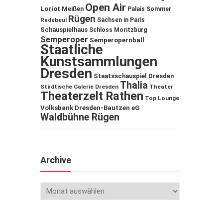
Open Air
Loriot
Meißen
Palais Sommer
Rügen
Sachsen in Paris
Radebeul
Schauspielhaus
Schloss Moritzburg
Semperoper
Semperopernball
Staatliche
Kunstsammlungen
Dresden
Staatsschauspiel Dresden
Thalia
Städtische Galerie Dresden
Theater
Theaterzelt Rathen
Top Lounge
Volksbank Dresden-Bautzen eG
Waldbühne Rügen
Archive