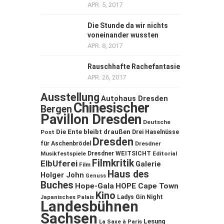
APR. 5, 2017
Die Stunde da wir nichts
voneinander wussten
APR. 8, 2017
Rauschhafte Rachefantasie
APR. 26, 2017
Ausstellung
Autohaus Dresden
Chinesischer
Bergen
Pavillon Dresden
Deutsche
Die Ente bleibt draußen
Post
Drei Haselnüsse
Dresden
für Aschenbrödel
Dresdner
Musikfestspiele
Dresdner WEITSICHT
Editorial
Filmkritik
ElbUferei
Galerie
Film
Haus des
Holger John
Genuss
Buches
Hope-Gala
HOPE Cape Town
Kino
Ladys Gin Night
Japanisches Palais
Landesbühnen
Sachsen
Lesung
La Saxe à Paris