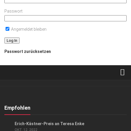
Passwort
Angemeldet bleiben
Passwort zurücksetzen
Verkaufsstellen
Abonnement
Kontakt, Impressum
Empfohlen
Datenschutzerklärung
EVENTS
/
GESELLSCHAFT
Erich-Kästner-Preis an Teresa Enke
AGB
OKT. 12, 2022