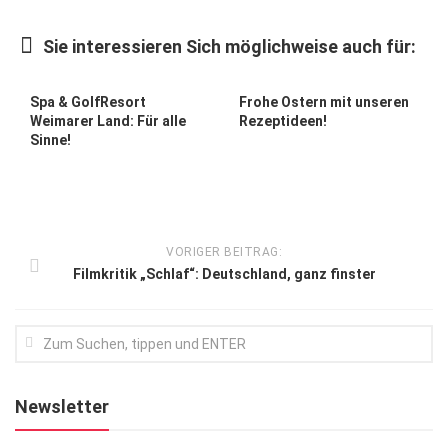
Kunst & Kultur
Sie interessieren Sich möglichweise auch für:
Lifestyle
Ausflug & Reise
Spa & GolfResort
Frohe Ostern mit unseren
Weimarer Land: Für alle
Rezeptideen!
Podcast
Sinne!
Top Branchen
SACHSEN IN PARIS
VORIGER BEITRAG:
Filmkritik „Schlaf“: Deutschland, ganz finster
Newsletter