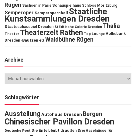
Rügen
Schauspielhaus
Sachsen in Paris
Schloss Moritzburg
Staatliche
Semperoper
Semperopernball
Kunstsammlungen Dresden
Thalia
Staatsschauspiel Dresden
Städtische Galerie Dresden
Theaterzelt Rathen
Volksbank
Theater
Top Lounge
Waldbühne Rügen
Dresden-Bautzen eG
Archive
Schlagwörter
Ausstellung
Bergen
Autohaus Dresden
Chinesischer Pavillon Dresden
Die Ente bleibt draußen
Deutsche Post
Drei Haselnüsse für