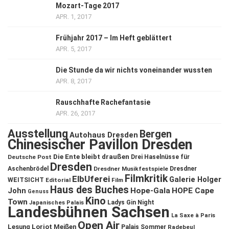
Mozart-Tage 2017
APR. 1, 2017
Frühjahr 2017 – Im Heft geblättert
APR. 5, 2017
Die Stunde da wir nichts voneinander wussten
APR. 8, 2017
Rauschhafte Rachefantasie
APR. 26, 2017
Ausstellung
Bergen
Autohaus Dresden
Chinesischer Pavillon Dresden
Die Ente bleibt draußen
Deutsche Post
Drei Haselnüsse für
Dresden
Aschenbrödel
Dresdner Musikfestspiele
Dresdner
Filmkritik
ElbUferei
Galerie Holger
WEITSICHT
Editorial
Film
Haus des Buches
John
Hope-Gala
HOPE Cape
Genuss
Kino
Town
Ladys Gin Night
Japanisches Palais
Landesbühnen Sachsen
La Saxe à Paris
Open Air
Lesung
Loriot
Meißen
Palais Sommer
Radebeul