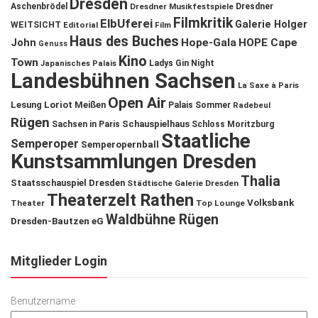
Dresden
Aschenbrödel
Dresdner Musikfestspiele
Dresdner
Filmkritik
ElbUferei
Galerie Holger
WEITSICHT
Editorial
Film
Haus des Buches
John
Hope-Gala
HOPE Cape
Genuss
Kino
Town
Ladys Gin Night
Japanisches Palais
Landesbühnen Sachsen
La Saxe à Paris
Open Air
Lesung
Loriot
Meißen
Palais Sommer
Radebeul
Rügen
Schauspielhaus
Sachsen in Paris
Schloss Moritzburg
Staatliche
Semperoper
Semperopernball
Kunstsammlungen Dresden
Thalia
Staatsschauspiel Dresden
Städtische Galerie Dresden
Theaterzelt Rathen
Volksbank
Theater
Top Lounge
Waldbühne Rügen
Dresden-Bautzen eG
Mitglieder Login
Benutzername