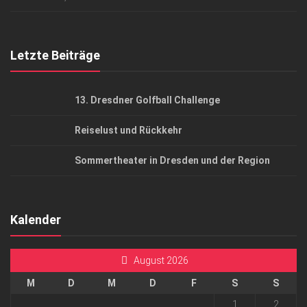
Top Gesundheitsforum Dresden / Ostsachsen
Mediadaten
Letzte Beiträge
13. Dresdner Golfball Challenge
Reiselust und Rückkehr
Sommertheater in Dresden und der Region
Kalender
August 2026
M
D
M
D
F
S
S
1
2