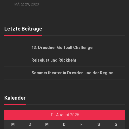
MÄRZ 29, 2023
Top Gesundheitsforum Dresden / Ostsachsen
Mediadaten
Letzte Beiträge
13. Dresdner Golfball Challenge
Reiselust und Rückkehr
Sommertheater in Dresden und der Region
Kalender
August 2026
M
D
M
D
F
S
S