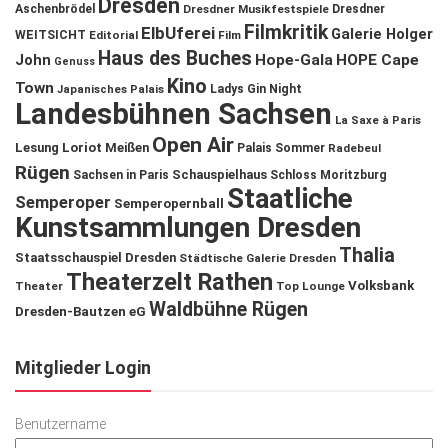
Dresden
Aschenbrödel
Dresdner Musikfestspiele
Dresdner
Filmkritik
ElbUferei
Galerie Holger
WEITSICHT
Editorial
Film
Haus des Buches
John
Hope-Gala
HOPE Cape
Genuss
Kino
Town
Ladys Gin Night
Japanisches Palais
Landesbühnen Sachsen
La Saxe à Paris
Open Air
Lesung
Loriot
Meißen
Palais Sommer
Radebeul
Rügen
Schauspielhaus
Sachsen in Paris
Schloss Moritzburg
Staatliche
Semperoper
Semperopernball
Kunstsammlungen Dresden
Thalia
Staatsschauspiel Dresden
Städtische Galerie Dresden
Theaterzelt Rathen
Volksbank
Theater
Top Lounge
Waldbühne Rügen
Dresden-Bautzen eG
Mitglieder Login
Benutzername