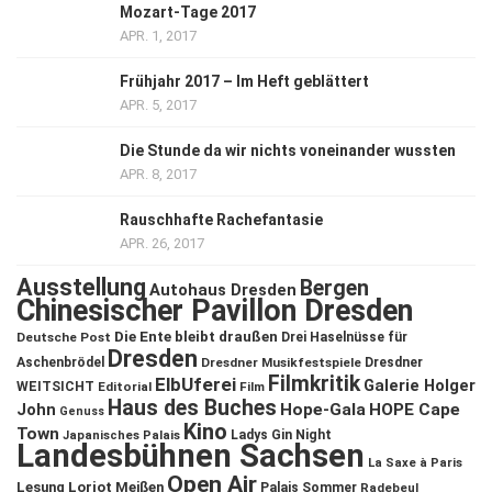
Mozart-Tage 2017
APR. 1, 2017
Frühjahr 2017 – Im Heft geblättert
APR. 5, 2017
Die Stunde da wir nichts voneinander wussten
APR. 8, 2017
Rauschhafte Rachefantasie
APR. 26, 2017
Ausstellung
Bergen
Autohaus Dresden
Chinesischer Pavillon Dresden
Die Ente bleibt draußen
Deutsche Post
Drei Haselnüsse für
Dresden
Aschenbrödel
Dresdner Musikfestspiele
Dresdner
Filmkritik
ElbUferei
Galerie Holger
WEITSICHT
Editorial
Film
Haus des Buches
John
Hope-Gala
HOPE Cape
Genuss
Kino
Town
Ladys Gin Night
Japanisches Palais
Landesbühnen Sachsen
La Saxe à Paris
Open Air
Lesung
Loriot
Meißen
Palais Sommer
Radebeul