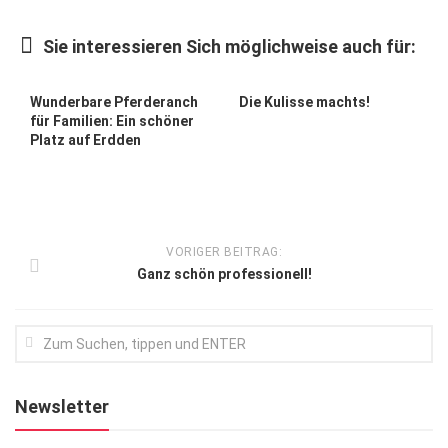
Kunst & Kultur
Sie interessieren Sich möglichweise auch für:
Lifestyle
Ausflug & Reise
Wunderbare Pferderanch
Die Kulisse machts!
für Familien: Ein schöner
Podcast
Platz auf Erdden
Top Branchen
SACHSEN IN PARIS
VORIGER BEITRAG:
Ganz schön professionell!
Newsletter