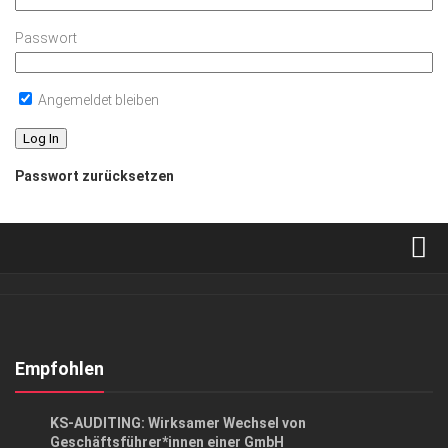
Passwort
Angemeldet bleiben
Passwort zurücksetzen
Verkaufsstellen
Abonnement
Kontakt, Impressum
Empfohlen
Datenschutzerklärung
ANZEIGE
/
GESCHÄFT
KS-AUDITING: Wirksamer Wechsel von
AGB
Geschäftsführer*innen einer GmbH