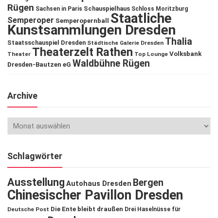
Rügen
Schauspielhaus
Sachsen in Paris
Schloss Moritzburg
Staatliche
Semperoper
Semperopernball
Kunstsammlungen Dresden
Thalia
Staatsschauspiel Dresden
Städtische Galerie Dresden
Theaterzelt Rathen
Volksbank
Theater
Top Lounge
Waldbühne Rügen
Dresden-Bautzen eG
Archive
Schlagwörter
Ausstellung
Bergen
Autohaus Dresden
Chinesischer Pavillon Dresden
Die Ente bleibt draußen
Deutsche Post
Drei Haselnüsse für