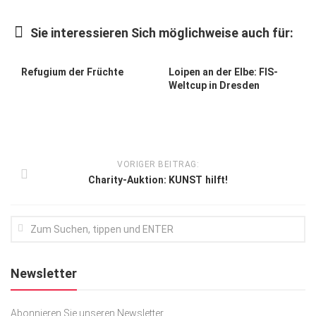
Kunst & Kultur
Sie interessieren Sich möglichweise auch für:
Lifestyle
Ausflug & Reise
Refugium der Früchte
Loipen an der Elbe: FIS-
Weltcup in Dresden
Podcast
Top Branchen
SACHSEN IN PARIS
VORIGER BEITRAG:
Charity-Auktion: KUNST hilft!
Newsletter
Abonnieren Sie unseren Newsletter