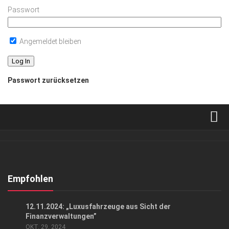
Passwort
Angemeldet bleiben
Passwort zurücksetzen
Verkaufsstellen
Abonnement
Kontakt, Impressum
Empfohlen
Datenschutzerklärung
EVENTS
12.11.2024: „Luxusfahrzeuge aus Sicht der
AGB
Finanzverwaltungen”
OKT. 29, 2024