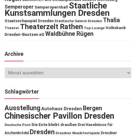
Staatliche
Semperoper
Semperopernball
Kunstsammlungen Dresden
Thalia
Staatsschauspiel Dresden
Städtische Galerie Dresden
Theaterzelt Rathen
Volksbank
Theater
Top Lounge
Waldbühne Rügen
Dresden-Bautzen eG
Archive
Schlagwörter
Ausstellung
Bergen
Autohaus Dresden
Chinesischer Pavillon Dresden
Die Ente bleibt draußen
Deutsche Post
Drei Haselnüsse für
Dresden
Aschenbrödel
Dresdner Musikfestspiele
Dresdner