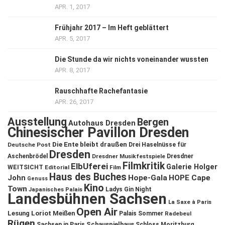
APR. 1, 2017
Frühjahr 2017 – Im Heft geblättert
APR. 5, 2017
Die Stunde da wir nichts voneinander wussten
APR. 8, 2017
Rauschhafte Rachefantasie
APR. 26, 2017
Ausstellung
Bergen
Autohaus Dresden
Chinesischer Pavillon Dresden
Die Ente bleibt draußen
Deutsche Post
Drei Haselnüsse für
Dresden
Aschenbrödel
Dresdner Musikfestspiele
Dresdner
Filmkritik
ElbUferei
Galerie Holger
WEITSICHT
Editorial
Film
Haus des Buches
John
Hope-Gala
HOPE Cape
Genuss
Kino
Town
Ladys Gin Night
Japanisches Palais
Landesbühnen Sachsen
La Saxe à Paris
Open Air
Lesung
Loriot
Meißen
Palais Sommer
Radebeul
Rügen
Schauspielhaus
Sachsen in Paris
Schloss Moritzburg