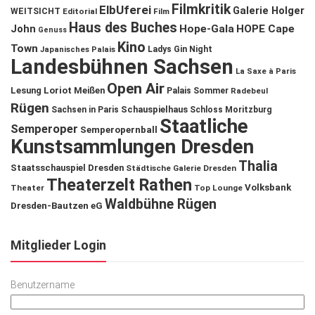
Filmkritik
ElbUferei
Galerie Holger
WEITSICHT
Editorial
Film
Haus des Buches
John
Hope-Gala
HOPE Cape
Genuss
Kino
Town
Ladys Gin Night
Japanisches Palais
Landesbühnen Sachsen
La Saxe à Paris
Open Air
Lesung
Loriot
Meißen
Palais Sommer
Radebeul
Rügen
Schauspielhaus
Sachsen in Paris
Schloss Moritzburg
Staatliche
Semperoper
Semperopernball
Kunstsammlungen Dresden
Thalia
Staatsschauspiel Dresden
Städtische Galerie Dresden
Theaterzelt Rathen
Volksbank
Theater
Top Lounge
Waldbühne Rügen
Dresden-Bautzen eG
Mitglieder Login
Benutzername