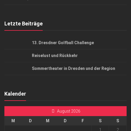
Top Gesundheitsforum Dresden / Ostsachsen
Mediadaten
Letzte Beiträge
13. Dresdner Golfball Challenge
Reiselust und Rückkehr
Sommertheater in Dresden und der Region
Kalender
August 2026
M
D
M
D
F
S
S
1
2