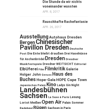
Die Stunde da wir nichts
voneinander wussten
APR. 8, 2017
Rauschhafte Rachefantasie
APR. 26, 2017
Ausstellung
Autohaus Dresden
Chinesischer
Bergen
Pavillon Dresden
Deutsche
Die Ente bleibt draußen
Post
Drei Haselnüsse
Dresden
für Aschenbrödel
Dresdner
Musikfestspiele
Dresdner WEITSICHT
Editorial
Filmkritik
ElbUferei
Galerie
Film
Haus des
Holger John
Genuss
Buches
Hope-Gala
HOPE Cape Town
Kino
Ladys Gin Night
Japanisches Palais
Landesbühnen
Sachsen
Lesung
La Saxe à Paris
Open Air
Loriot
Meißen
Palais Sommer
Rügen
Sachsen in Paris
Radebeul