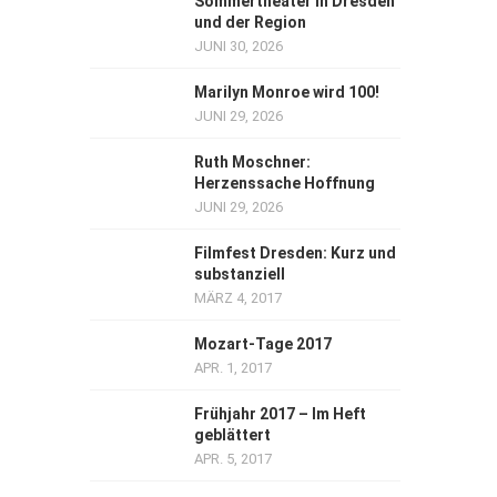
Sommertheater in Dresden
und der Region
JUNI 30, 2026
Marilyn Monroe wird 100!
JUNI 29, 2026
Ruth Moschner:
Herzenssache Hoffnung
JUNI 29, 2026
Filmfest Dresden: Kurz und
substanziell
MÄRZ 4, 2017
Mozart-Tage 2017
APR. 1, 2017
Frühjahr 2017 – Im Heft
geblättert
APR. 5, 2017