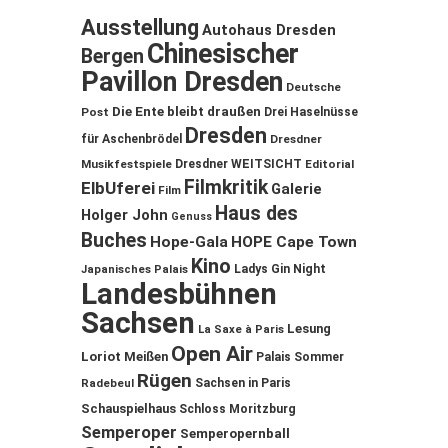
Ausstellung
Autohaus Dresden
Chinesischer
Bergen
Pavillon Dresden
Deutsche
Die Ente bleibt draußen
Post
Drei Haselnüsse
Dresden
für Aschenbrödel
Dresdner
Musikfestspiele
Dresdner WEITSICHT
Editorial
Filmkritik
ElbUferei
Galerie
Film
Haus des
Holger John
Genuss
Buches
Hope-Gala
HOPE Cape Town
Kino
Ladys Gin Night
Japanisches Palais
Landesbühnen
Sachsen
Lesung
La Saxe à Paris
Open Air
Loriot
Meißen
Palais Sommer
Rügen
Sachsen in Paris
Radebeul
Schauspielhaus
Schloss Moritzburg
Semperoper
Semperopernball