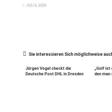
JULI 6, 2020
Sie interessieren Sich möglichweise auch
Jürgen Vogel checkt die
„Golf ist
Deutsche Post DHL in Dresden
den man s