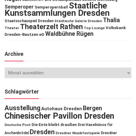
Staatliche
Semperoper
Semperopernball
Kunstsammlungen Dresden
Thalia
Staatsschauspiel Dresden
Städtische Galerie Dresden
Theaterzelt Rathen
Volksbank
Theater
Top Lounge
Waldbühne Rügen
Dresden-Bautzen eG
Archive
Schlagwörter
Ausstellung
Bergen
Autohaus Dresden
Chinesischer Pavillon Dresden
Die Ente bleibt draußen
Deutsche Post
Drei Haselnüsse für
Dresden
Aschenbrödel
Dresdner Musikfestspiele
Dresdner