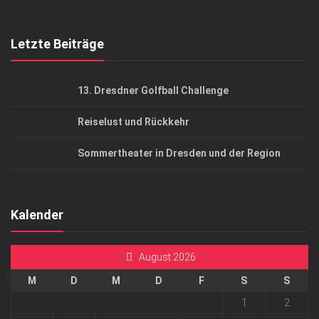
Top Gesundheitsforum Dresden / Ostsachsen
Mediadaten
Letzte Beiträge
13. Dresdner Golfball Challenge
Reiselust und Rückkehr
Sommertheater in Dresden und der Region
Kalender
August 2026
M
D
M
D
F
S
S
1
2