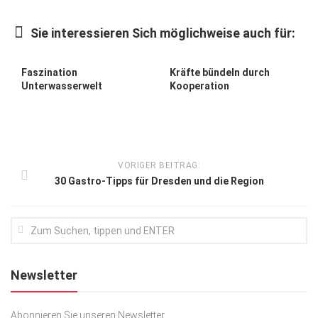
Kunst & Kultur
Sie interessieren Sich möglichweise auch für:
Lifestyle
Ausflug & Reise
Faszination
Kräfte bündeln durch
Unterwasserwelt
Kooperation
Podcast
Top Branchen
SACHSEN IN PARIS
VORIGER BEITRAG:
30 Gastro-Tipps für Dresden und die Region
Newsletter
Abonnieren Sie unseren Newsletter