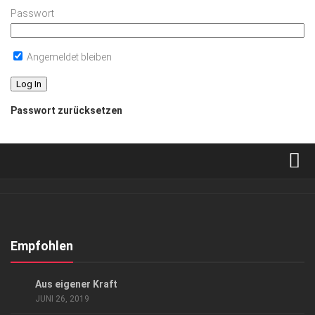
Passwort
Angemeldet bleiben
Passwort zurücksetzen
Verkaufsstellen
Abonnement
Kontakt, Impressum
Empfohlen
Datenschutzerklärung
CHARITY
/
GESELLSCHAFT
/
GESUND & SCHÖN
Aus eigener Kraft
AGB
JUNI 26, 2019