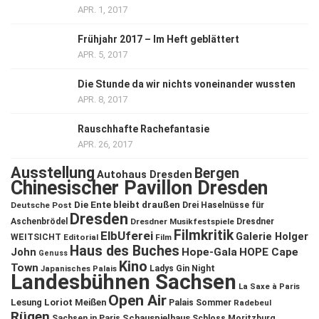
APR. 1, 2017
Frühjahr 2017 – Im Heft geblättert
APR. 5, 2017
Die Stunde da wir nichts voneinander wussten
APR. 8, 2017
Rauschhafte Rachefantasie
APR. 26, 2017
Ausstellung
Bergen
Autohaus Dresden
Chinesischer Pavillon Dresden
Die Ente bleibt draußen
Deutsche Post
Drei Haselnüsse für
Dresden
Aschenbrödel
Dresdner Musikfestspiele
Dresdner
Filmkritik
ElbUferei
Galerie Holger
WEITSICHT
Editorial
Film
Haus des Buches
John
Hope-Gala
HOPE Cape
Genuss
Kino
Town
Ladys Gin Night
Japanisches Palais
Landesbühnen Sachsen
La Saxe à Paris
Open Air
Lesung
Loriot
Meißen
Palais Sommer
Radebeul
Rügen
Schauspielhaus
Sachsen in Paris
Schloss Moritzburg