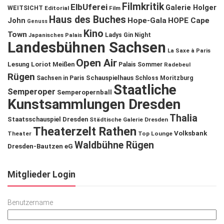
Filmkritik
ElbUferei
Galerie Holger
WEITSICHT
Editorial
Film
Haus des Buches
John
Hope-Gala
HOPE Cape
Genuss
Kino
Town
Ladys Gin Night
Japanisches Palais
Landesbühnen Sachsen
La Saxe à Paris
Open Air
Lesung
Loriot
Meißen
Palais Sommer
Radebeul
Rügen
Schauspielhaus
Sachsen in Paris
Schloss Moritzburg
Staatliche
Semperoper
Semperopernball
Kunstsammlungen Dresden
Thalia
Staatsschauspiel Dresden
Städtische Galerie Dresden
Theaterzelt Rathen
Volksbank
Theater
Top Lounge
Waldbühne Rügen
Dresden-Bautzen eG
Mitglieder Login
Benutzername