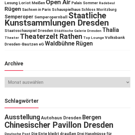
Open Air
Lesung
Loriot
Meißen
Palais Sommer
Radebeul
Rügen
Schauspielhaus
Sachsen in Paris
Schloss Moritzburg
Staatliche
Semperoper
Semperopernball
Kunstsammlungen Dresden
Thalia
Staatsschauspiel Dresden
Städtische Galerie Dresden
Theaterzelt Rathen
Volksbank
Theater
Top Lounge
Waldbühne Rügen
Dresden-Bautzen eG
Archive
Schlagwörter
Ausstellung
Bergen
Autohaus Dresden
Chinesischer Pavillon Dresden
Die Ente bleibt draußen
Deutsche Post
Drei Haselnüsse für