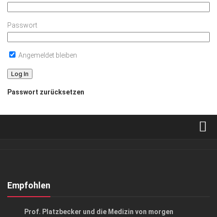
Passwort
Angemeldet bleiben
Passwort zurücksetzen
Verkaufsstellen
Abonnement
Kontakt, Impressum
Empfohlen
Datenschutzerklärung
GESELLSCHAFT
/
GESUND & SCHÖN
Prof. Platzbecker und die Medizin von morgen