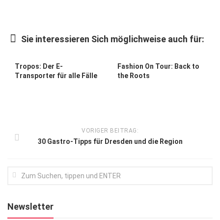
Kunst & Kultur
Lifestyle
Sie interessieren Sich möglichweise auch für:
Ausflug & Reise
Tropos: Der E-
Fashion On Tour: Back to
Podcast
Transporter für alle Fälle
the Roots
Top Branchen
SACHSEN IN PARIS
VORIGER BEITRAG:
30 Gastro-Tipps für Dresden und die Region
Newsletter