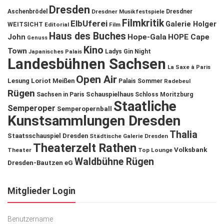
Dresden
Aschenbrödel
Dresdner Musikfestspiele
Dresdner
Filmkritik
ElbUferei
Galerie Holger
WEITSICHT
Editorial
Film
Haus des Buches
John
Hope-Gala
HOPE Cape
Genuss
Kino
Town
Ladys Gin Night
Japanisches Palais
Landesbühnen Sachsen
La Saxe à Paris
Open Air
Lesung
Loriot
Meißen
Palais Sommer
Radebeul
Rügen
Schauspielhaus
Sachsen in Paris
Schloss Moritzburg
Staatliche
Semperoper
Semperopernball
Kunstsammlungen Dresden
Thalia
Staatsschauspiel Dresden
Städtische Galerie Dresden
Theaterzelt Rathen
Volksbank
Theater
Top Lounge
Waldbühne Rügen
Dresden-Bautzen eG
Mitglieder Login
Benutzername