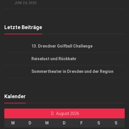
AGB
JUNI 24, 2025
Top Gesundheitsforum Dresden / Ostsachsen
Mediadaten
Letzte Beiträge
13. Dresdner Golfball Challenge
Reiselust und Rückkehr
Sommertheater in Dresden und der Region
Kalender
August 2026
M
D
M
D
F
S
S