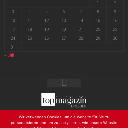
1
2
3
4
5
6
7
8
9
10
11
12
13
14
15
16
17
18
19
20
21
22
23
24
25
26
27
28
29
30
31
« Juli
2026 progressmedia Verlag & Werbeagentur GmbH • Bautzner
Wir verwenden Cookies, um die Website für Sie zu
Landstraße 62 • 01324 Dresden
personalisieren und um zu analysieren, wie unsere Website