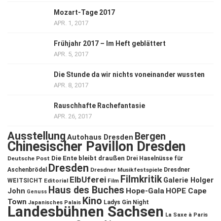
Mozart-Tage 2017
APR. 1, 2017
Frühjahr 2017 – Im Heft geblättert
APR. 5, 2017
Die Stunde da wir nichts voneinander wussten
APR. 8, 2017
Rauschhafte Rachefantasie
APR. 26, 2017
Ausstellung
Bergen
Autohaus Dresden
Chinesischer Pavillon Dresden
Die Ente bleibt draußen
Deutsche Post
Drei Haselnüsse für
Dresden
Aschenbrödel
Dresdner Musikfestspiele
Dresdner
Filmkritik
ElbUferei
Galerie Holger
WEITSICHT
Editorial
Film
Haus des Buches
John
Hope-Gala
HOPE Cape
Genuss
Kino
Town
Ladys Gin Night
Japanisches Palais
Landesbühnen Sachsen
La Saxe à Paris