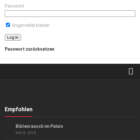
Passwort
Angemeldet bleiben
Passwort zurücksetzen
Verkaufsstellen
Abonnement
Kontakt, Impressum
Empfohlen
Datenschutzerklärung
EVENTS
/
GESELLSCHAFT
/
KUNST & KULTUR
Blütenrausch im Palais
AGB
MAI 8, 2018