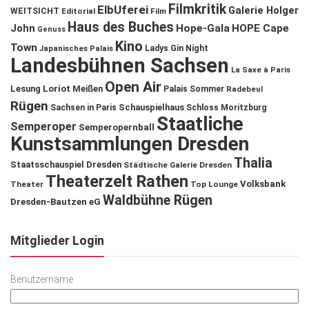
Filmkritik
ElbUferei
Galerie Holger
WEITSICHT
Editorial
Film
Haus des Buches
John
Hope-Gala
HOPE Cape
Genuss
Kino
Town
Ladys Gin Night
Japanisches Palais
Landesbühnen Sachsen
La Saxe à Paris
Open Air
Lesung
Loriot
Meißen
Palais Sommer
Radebeul
Rügen
Schauspielhaus
Sachsen in Paris
Schloss Moritzburg
Staatliche
Semperoper
Semperopernball
Kunstsammlungen Dresden
Thalia
Staatsschauspiel Dresden
Städtische Galerie Dresden
Theaterzelt Rathen
Volksbank
Theater
Top Lounge
Waldbühne Rügen
Dresden-Bautzen eG
Mitglieder Login
Benutzername