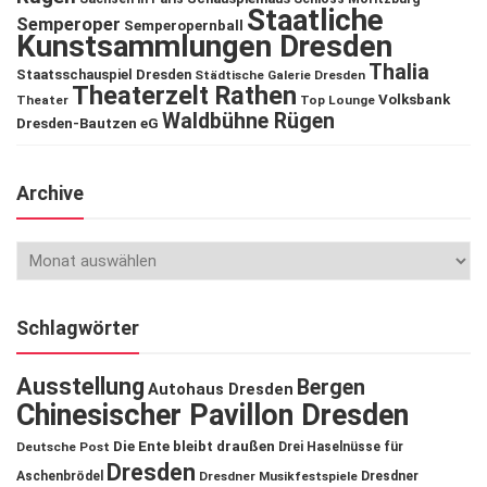
Staatliche
Semperoper
Semperopernball
Kunstsammlungen Dresden
Thalia
Staatsschauspiel Dresden
Städtische Galerie Dresden
Theaterzelt Rathen
Volksbank
Theater
Top Lounge
Waldbühne Rügen
Dresden-Bautzen eG
Archive
Schlagwörter
Ausstellung
Bergen
Autohaus Dresden
Chinesischer Pavillon Dresden
Die Ente bleibt draußen
Deutsche Post
Drei Haselnüsse für
Dresden
Aschenbrödel
Dresdner Musikfestspiele
Dresdner