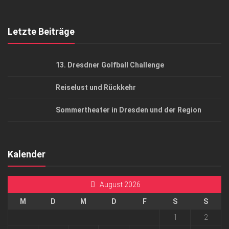
Top Gesundheitsforum Dresden / Ostsachsen
Mediadaten
Letzte Beiträge
13. Dresdner Golfball Challenge
Reiselust und Rückkehr
Sommertheater in Dresden und der Region
Kalender
August 2026
M
D
M
D
F
S
S
1
2