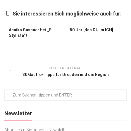
Kunst & Kultur
Sie interessieren Sich möglichweise auch für:
Lifestyle
Ausflug & Reise
Annika Gassner bei ,,El
50 Uhr [das DU im ICH]
Stylista”!
Podcast
Top Branchen
SACHSEN IN PARIS
VORIGER BEITRAG:
30 Gastro-Tipps für Dresden und die Region
Newsletter
Abonnieren Sie unseren Newsletter