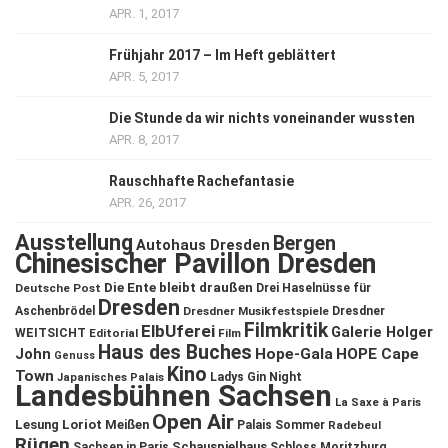
APR. 1, 2017
Frühjahr 2017 – Im Heft geblättert
APR. 5, 2017
Die Stunde da wir nichts voneinander wussten
APR. 8, 2017
Rauschhafte Rachefantasie
APR. 26, 2017
Ausstellung
Bergen
Autohaus Dresden
Chinesischer Pavillon Dresden
Die Ente bleibt draußen
Deutsche Post
Drei Haselnüsse für
Dresden
Aschenbrödel
Dresdner Musikfestspiele
Dresdner
Filmkritik
ElbUferei
Galerie Holger
WEITSICHT
Editorial
Film
Haus des Buches
John
Hope-Gala
HOPE Cape
Genuss
Kino
Town
Ladys Gin Night
Japanisches Palais
Landesbühnen Sachsen
La Saxe à Paris
Open Air
Lesung
Loriot
Meißen
Palais Sommer
Radebeul
Rügen
Schauspielhaus
Sachsen in Paris
Schloss Moritzburg