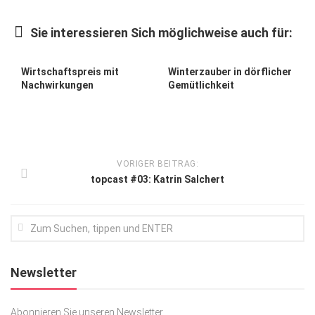
Kunst & Kultur
Sie interessieren Sich möglichweise auch für:
Lifestyle
Ausflug & Reise
Wirtschaftspreis mit
Winterzauber in dörflicher
Nachwirkungen
Gemütlichkeit
Podcast
Top Branchen
SACHSEN IN PARIS
VORIGER BEITRAG:
topcast #03: Katrin Salchert
Newsletter
Abonnieren Sie unseren Newsletter