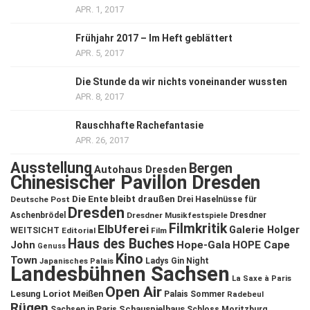
APR. 1, 2017
Frühjahr 2017 – Im Heft geblättert
APR. 5, 2017
Die Stunde da wir nichts voneinander wussten
APR. 8, 2017
Rauschhafte Rachefantasie
APR. 26, 2017
Ausstellung
Bergen
Autohaus Dresden
Chinesischer Pavillon Dresden
Die Ente bleibt draußen
Deutsche Post
Drei Haselnüsse für
Dresden
Aschenbrödel
Dresdner Musikfestspiele
Dresdner
Filmkritik
ElbUferei
Galerie Holger
WEITSICHT
Editorial
Film
Haus des Buches
John
Hope-Gala
HOPE Cape
Genuss
Kino
Town
Ladys Gin Night
Japanisches Palais
Landesbühnen Sachsen
La Saxe à Paris
Open Air
Lesung
Loriot
Meißen
Palais Sommer
Radebeul
Rügen
Schauspielhaus
Sachsen in Paris
Schloss Moritzburg