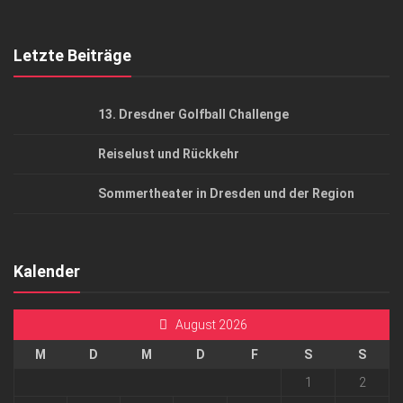
Top Gesundheitsforum Dresden / Ostsachsen
Mediadaten
Letzte Beiträge
13. Dresdner Golfball Challenge
Reiselust und Rückkehr
Sommertheater in Dresden und der Region
Kalender
August 2026
M
D
M
D
F
S
S
1
2