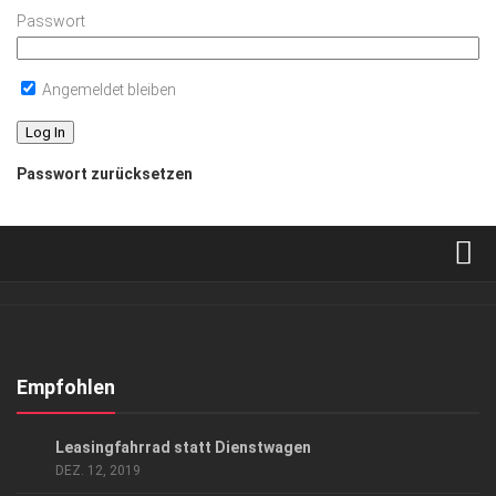
Passwort
Angemeldet bleiben
Passwort zurücksetzen
Verkaufsstellen
Abonnement
Kontakt, Impressum
Empfohlen
Datenschutzerklärung
ANZEIGE
/
GESCHÄFT
Leasingfahrrad statt Dienstwagen
AGB
DEZ. 12, 2019