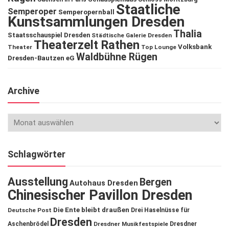
Staatliche
Semperoper
Semperopernball
Kunstsammlungen Dresden
Thalia
Staatsschauspiel Dresden
Städtische Galerie Dresden
Theaterzelt Rathen
Volksbank
Theater
Top Lounge
Waldbühne Rügen
Dresden-Bautzen eG
Archive
Schlagwörter
Ausstellung
Bergen
Autohaus Dresden
Chinesischer Pavillon Dresden
Die Ente bleibt draußen
Deutsche Post
Drei Haselnüsse für
Dresden
Aschenbrödel
Dresdner Musikfestspiele
Dresdner