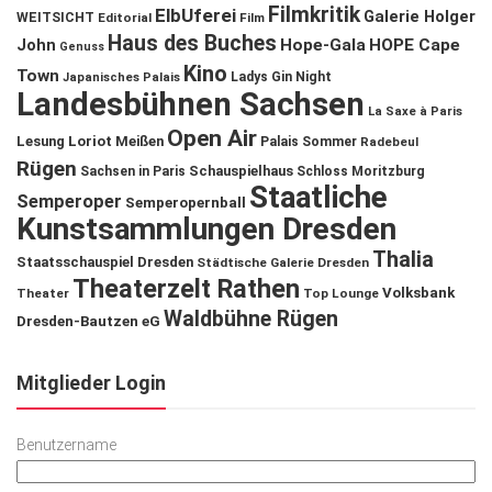
Filmkritik
ElbUferei
Galerie Holger
WEITSICHT
Editorial
Film
Haus des Buches
John
Hope-Gala
HOPE Cape
Genuss
Kino
Town
Ladys Gin Night
Japanisches Palais
Landesbühnen Sachsen
La Saxe à Paris
Open Air
Lesung
Loriot
Meißen
Palais Sommer
Radebeul
Rügen
Schauspielhaus
Sachsen in Paris
Schloss Moritzburg
Staatliche
Semperoper
Semperopernball
Kunstsammlungen Dresden
Thalia
Staatsschauspiel Dresden
Städtische Galerie Dresden
Theaterzelt Rathen
Volksbank
Theater
Top Lounge
Waldbühne Rügen
Dresden-Bautzen eG
Mitglieder Login
Benutzername