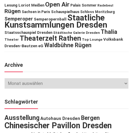
Open Air
Lesung
Loriot
Meißen
Palais Sommer
Radebeul
Rügen
Schauspielhaus
Sachsen in Paris
Schloss Moritzburg
Staatliche
Semperoper
Semperopernball
Kunstsammlungen Dresden
Thalia
Staatsschauspiel Dresden
Städtische Galerie Dresden
Theaterzelt Rathen
Volksbank
Theater
Top Lounge
Waldbühne Rügen
Dresden-Bautzen eG
Archive
Schlagwörter
Ausstellung
Bergen
Autohaus Dresden
Chinesischer Pavillon Dresden