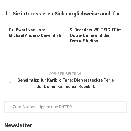
Kunst & Kultur
Sie interessieren Sich möglichweise auch für:
Lifestyle
Ausflug & Reise
Grußwort von Lord
9. Dresdner WEITSICHT im
Michael Anders-Cavendish
Ostra-Dome und den
Podcast
Ostra-Studios
Top Branchen
SACHSEN IN PARIS
VORIGER BEITRAG:
Geheimtipp für Karibik-Fans: Die versteckte Perle
der Dominikanischen Republik
Newsletter