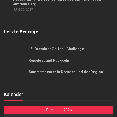
AGB
auf dem Berg
JUNI 29, 2017
Top Gesundheitsforum Dresden / Ostsachsen
Mediadaten
Letzte Beiträge
13. Dresdner Golfball Challenge
Reiselust und Rückkehr
Sommertheater in Dresden und der Region
Kalender
August 2026