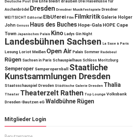
Die Ente bleibt draußen
Deutsche Post
Drei Haselnüsse für
Dresden
Aschenbrödel
Dresdner Musikfestspiele
Dresdner
Filmkritik
ElbUferei
Galerie Holger
WEITSICHT
Editorial
Film
Haus des Buches
John
Hope-Gala
HOPE Cape
Genuss
Kino
Town
Ladys Gin Night
Japanisches Palais
Landesbühnen Sachsen
La Saxe à Paris
Open Air
Lesung
Loriot
Meißen
Palais Sommer
Radebeul
Rügen
Schauspielhaus
Sachsen in Paris
Schloss Moritzburg
Staatliche
Semperoper
Semperopernball
Kunstsammlungen Dresden
Thalia
Staatsschauspiel Dresden
Städtische Galerie Dresden
Theaterzelt Rathen
Volksbank
Theater
Top Lounge
Waldbühne Rügen
Dresden-Bautzen eG
Mitglieder Login
Benutzername