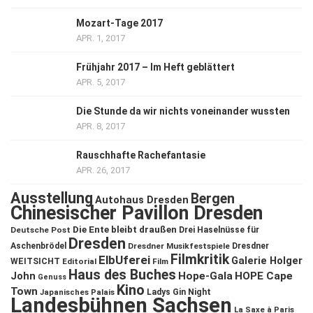
Mozart-Tage 2017
APR. 1, 2017
Frühjahr 2017 – Im Heft geblättert
APR. 5, 2017
Die Stunde da wir nichts voneinander wussten
APR. 8, 2017
Rauschhafte Rachefantasie
APR. 26, 2017
Ausstellung
Bergen
Autohaus Dresden
Chinesischer Pavillon Dresden
Die Ente bleibt draußen
Deutsche Post
Drei Haselnüsse für
Dresden
Aschenbrödel
Dresdner Musikfestspiele
Dresdner
Filmkritik
ElbUferei
Galerie Holger
WEITSICHT
Editorial
Film
Haus des Buches
John
Hope-Gala
HOPE Cape
Genuss
Kino
Town
Ladys Gin Night
Japanisches Palais
Landesbühnen Sachsen
La Saxe à Paris